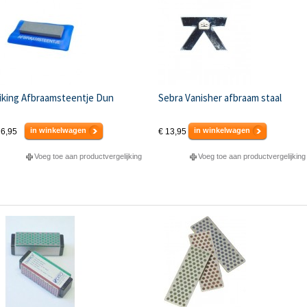
iking Afbraamsteentje Dun
Sebra Vanisher afbraam staal
in winkelwagen
in winkelwagen
 6,95
€ 13,95
Voeg toe aan productvergelijking
Voeg toe aan productvergelijking