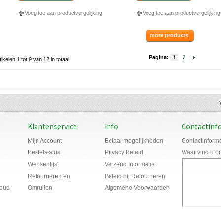
Voeg toe aan productvergelijking
Voeg toe aan productvergelijking
more products
Pagina:
1
2
tikelen 1 tot 9 van 12 in totaal
Klantenservice
Info
Contactinf
Mijn Account
Betaal mogelijkheden
Contactinforma
Bestelstatus
Privacy Beleid
Waar vind u o
Wensenlijst
Verzend Informatie
Retourneren en
Beleid bij Retourneren
houd
Omruilen
Algemene Voorwaarden