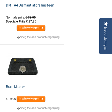
DMT A4 Diamant afbraamsteen
Normale prijs:
€ 33,95
Speciale Prijs
€ 27,95
in winkelwagen
Beoordelingen
Voeg toe aan productvergelijking
Burr-Master
in winkelwagen
€ 19,95
Voeg toe aan productvergelijking