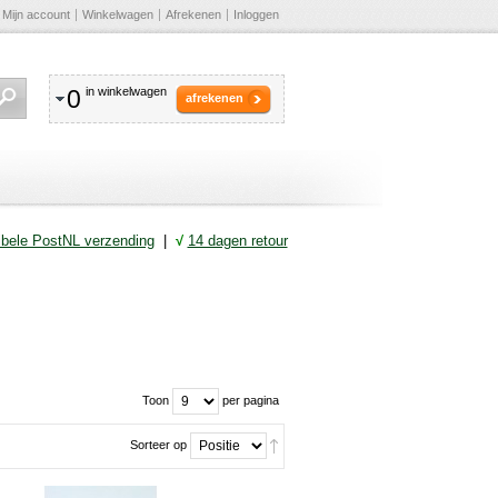
Mijn account
Winkelwagen
Afrekenen
Inloggen
0
in winkelwagen
afrekenen
ibele PostNL verzending
|
√
14 dagen retour
Toon
per pagina
Sorteer op