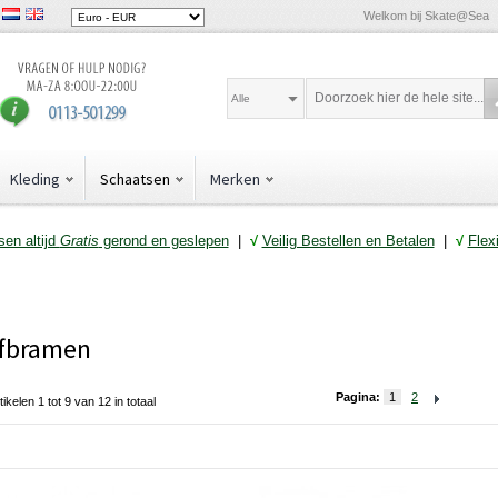
Welkom bij Skate@Sea
Alle
Kleding
Schaatsen
Merken
en altijd
Gratis
gerond en geslepen
|
√
Veilig Bestellen en Betalen
|
√
Flex
fbramen
Pagina:
1
2
tikelen 1 tot 9 van 12 in totaal