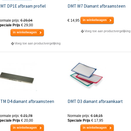
MT DP1E afbraam profiel
DMT W7 Diamant afbraamsteen
in winkelwagen
ormale prijs:
€ 29,04
€ 14,95
peciale Prijs
€ 29,00
Voeg toe aan productvergelijking
in winkelwagen
Voeg toe aan productvergelijking
TM D4 diamant afbraamsteen
DMT D3 diamant afbraamkaart
ormale prijs:
€ 21,78
Normale prijs:
€ 18,15
peciale Prijs
€ 20,00
Speciale Prijs
€ 17,95
in winkelwagen
in winkelwagen