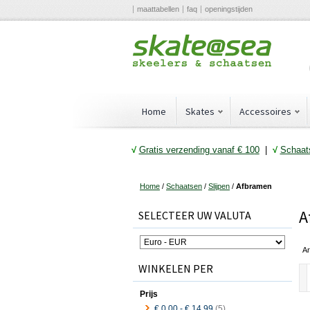
maattabellen
faq
openingstijden
Home
Skates
Accessoires
√
Gratis verzending vanaf € 10
0
|
√
Schaats
Home
/
Schaatsen
/
Slijpen
/
Afbramen
A
SELECTEER UW VALUTA
Ar
WINKELEN PER
Prijs
€ 0,00
-
€ 14,99
(5)