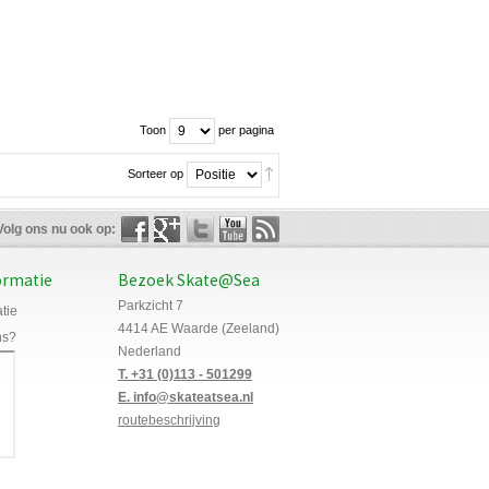
Toon
per pagina
Sorteer op
Volg ons nu ook op:
ormatie
Bezoek Skate@Sea
Parkzicht 7
tie
4414 AE Waarde (Zeeland)
ns?
Nederland
T. +31 (0)113 - 501299
E. info@skateatsea.nl
routebeschrijving