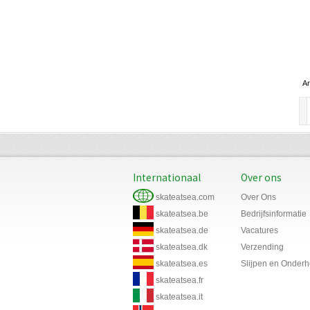
Ar
Internationaal
Over ons
skateatsea.com
Over Ons
skateatsea.be
Bedrijfsinformatie
skateatsea.de
Vacatures
skateatsea.dk
Verzending
skateatsea.es
Slijpen en Onder
skateatsea.fr
skateatsea.it