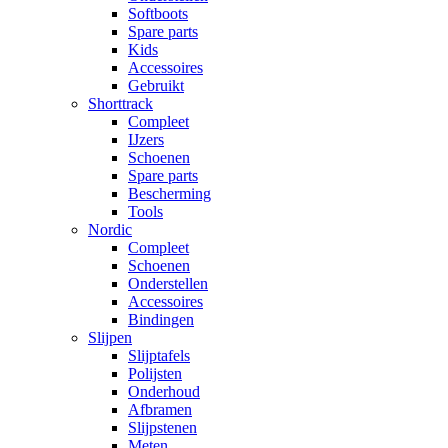
Softboots
Spare parts
Kids
Accessoires
Gebruikt
Shorttrack
Compleet
IJzers
Schoenen
Spare parts
Bescherming
Tools
Nordic
Compleet
Schoenen
Onderstellen
Accessoires
Bindingen
Slijpen
Slijptafels
Polijsten
Onderhoud
Afbramen
Slijpstenen
Meten