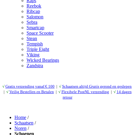
Raps
Reebok
Ribcap
Salomon
Sebra
Smartcap
Space Scooter
Stean
Tempish
Triple Eight
Viking
Wicked Bearings
Zandstra
√
Gratis verzending vanaf € 10
0
|
√
Schaatsen altijd
Gratis
gerond en geslepen
|
√
Veilig Bestellen en Betalen
|
√
Flexibele PostNL verzending
|
√
14 dagen
retour
Home
/
Schaatsen
/
Noren
/
Schoenen