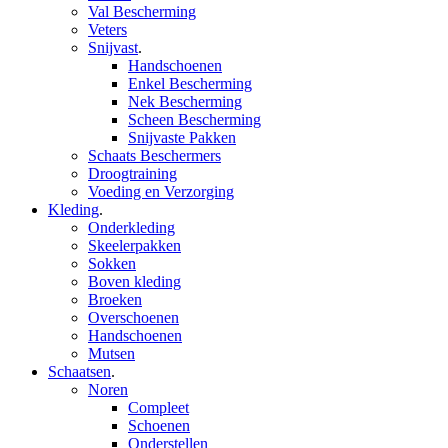
Val Bescherming
Veters
Snijvast
.
Handschoenen
Enkel Bescherming
Nek Bescherming
Scheen Bescherming
Snijvaste Pakken
Schaats Beschermers
Droogtraining
Voeding en Verzorging
Kleding
.
Onderkleding
Skeelerpakken
Sokken
Boven kleding
Broeken
Overschoenen
Handschoenen
Mutsen
Schaatsen
.
Noren
Compleet
Schoenen
Onderstellen