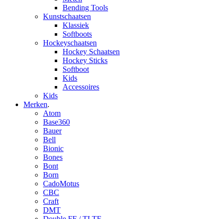
Bending Tools
Kunstschaatsen
Klassiek
Softboots
Hockeyschaatsen
Hockey Schaatsen
Hockey Sticks
Softboot
Kids
Accessoires
Kids
Merken
.
Atom
Base360
Bauer
Bell
Bionic
Bones
Bont
Born
CadoMotus
CBC
Craft
DMT
Double FF / TLTF