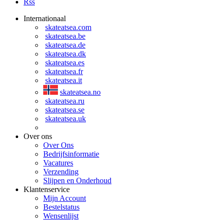
Rss
Internationaal
skateatsea.com
skateatsea.be
skateatsea.de
skateatsea.dk
skateatsea.es
skateatsea.fr
skateatsea.it
skateatsea.no
skateatsea.ru
skateatsea.se
skateatsea.uk
Over ons
Over Ons
Bedrijfsinformatie
Vacatures
Verzending
Slijpen en Onderhoud
Klantenservice
Mijn Account
Bestelstatus
Wensenlijst