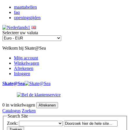
maattabellen
faq
openingstijden
Selecteer uw valuta
Welkom bij Skate@Sea
Mijn account
Winkelwagen
Afrekenen
Inloggen
Skate@Sea
0
in winkelwagen
Afrekenen
Catalogus
Zoeken
Search Site
Zoek:
Zoeken