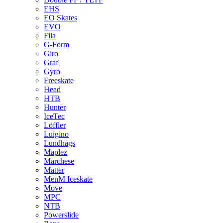
EHS
EO Skates
EVO
Fila
G-Form
Giro
Graf
Gyro
Freeskate
Head
HTB
Hunter
IceTec
Löffler
Luigino
Lundhags
Maplez
Marchese
Matter
MenM Iceskate
Move
MPC
NTB
Powerslide