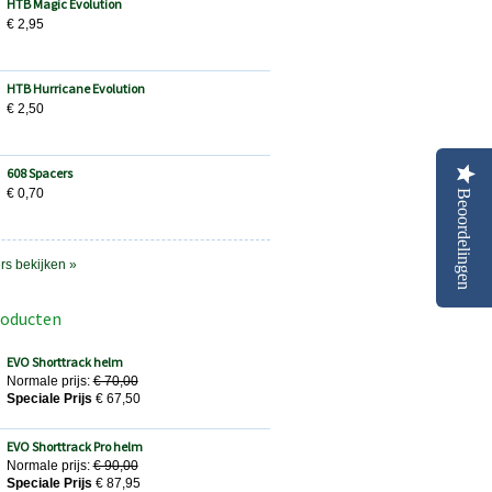
HTB Magic Evolution
€ 2,95
HTB Hurricane Evolution
€ 2,50
608 Spacers
€ 0,70
Beoordelingen
ers bekijken »
roducten
EVO Shorttrack helm
Normale prijs:
€ 70,00
Speciale Prijs
€ 67,50
EVO Shorttrack Pro helm
Normale prijs:
€ 90,00
Speciale Prijs
€ 87,95