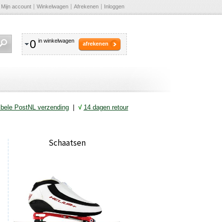
Mijn account
Winkelwagen
Afrekenen
Inloggen
0
in winkelwagen
afrekenen
ibele PostNL verzending
|
√
14 dagen retour
Schaatsen