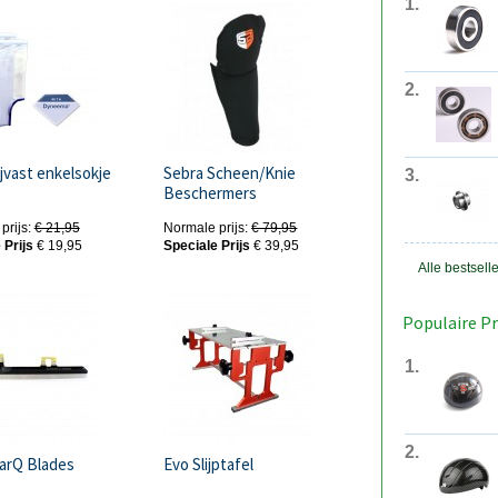
1
2
jvast enkelsokje
Sebra Scheen/Knie
3
Beschermers
prijs:
€ 21,95
Normale prijs:
€ 79,95
 Prijs
€ 19,95
Speciale Prijs
€ 39,95
Alle bestsell
Populaire P
1
2
arQ Blades
Evo Slijptafel