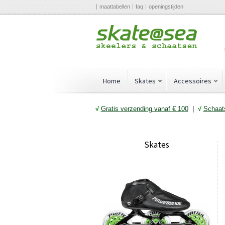
maattabellen
faq
openingstijden
Home
Skates
Accessoires
√
Gratis verzending vanaf € 10
0
|
√
Schaats
Skates