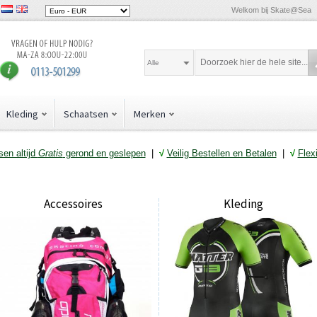
Welkom bij Skate@Sea
Alle
Kleding
Schaatsen
Merken
en altijd
Gratis
gerond en geslepen
|
√
Veilig Bestellen en Betalen
|
√
Flex
Accessoires
Kleding