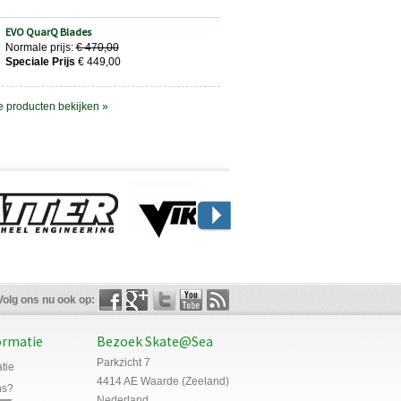
EVO QuarQ Blades
Normale prijs:
€ 470,00
Speciale Prijs
€ 449,00
e producten bekijken »
Volg ons nu ook op:
ormatie
Bezoek Skate@Sea
Parkzicht 7
tie
4414 AE Waarde (Zeeland)
ns?
Nederland