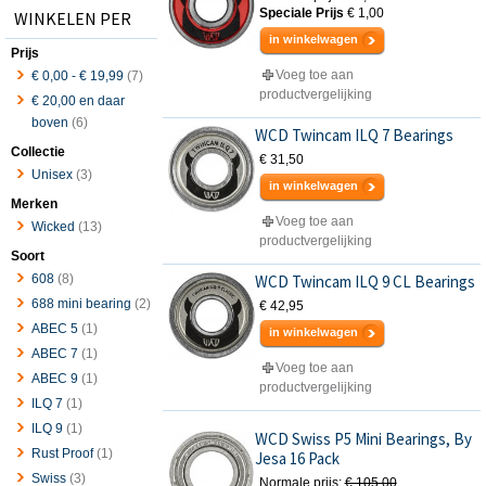
Speciale Prijs
€ 1,00
WINKELEN PER
in winkelwagen
Prijs
Voeg toe aan
€ 0,00
-
€ 19,99
(7)
productvergelijking
€ 20,00
en daar
boven
(6)
WCD Twincam ILQ 7 Bearings
Collectie
€ 31,50
Unisex
(3)
in winkelwagen
Merken
Voeg toe aan
Wicked
(13)
productvergelijking
Soort
608
(8)
WCD Twincam ILQ 9 CL Bearings
688 mini bearing
(2)
€ 42,95
ABEC 5
(1)
in winkelwagen
ABEC 7
(1)
Voeg toe aan
ABEC 9
(1)
productvergelijking
ILQ 7
(1)
ILQ 9
(1)
WCD Swiss P5 Mini Bearings, By
Rust Proof
(1)
Jesa 16 Pack
Swiss
(3)
Normale prijs:
€ 105,00