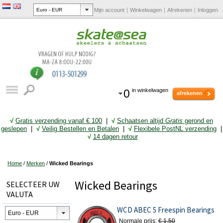
Mijn account
Winkelwagen
Afrekenen
Inloggen
0
in winkelwagen
afrekenen
√
Gratis verzending vanaf € 10
0
|
√
Schaatsen altijd
Gratis
gerond en
geslepen
|
√
Veilig Bestellen en Betalen
|
√
Flexibele PostNL verzending
|
√
14 dagen retour
Home
/
Merken
/
Wicked Bearings
Wicked Bearings
SELECTEER UW
VALUTA
WCD ABEC 5 Freespin Bearings
Normale prijs:
€ 1,50