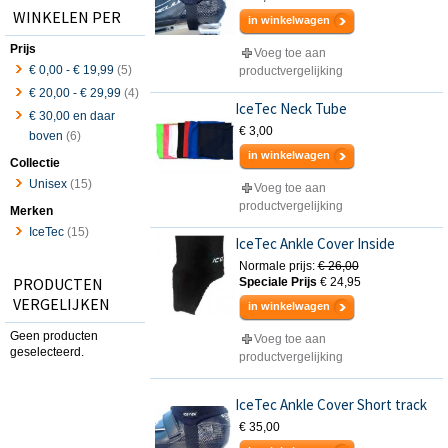
WINKELEN PER
in winkelwagen
Prijs
Voeg toe aan
€ 0,00
-
€ 19,99
(5)
productvergelijking
€ 20,00
-
€ 29,99
(4)
IceTec Neck Tube
€ 30,00
en daar
€ 3,00
boven
(6)
in winkelwagen
Collectie
Unisex
(15)
Voeg toe aan
productvergelijking
Merken
IceTec
(15)
IceTec Ankle Cover Inside
Normale prijs:
€ 26,00
PRODUCTEN
Speciale Prijs
€ 24,95
VERGELIJKEN
in winkelwagen
Geen producten
Voeg toe aan
geselecteerd.
productvergelijking
IceTec Ankle Cover Short track
€ 35,00