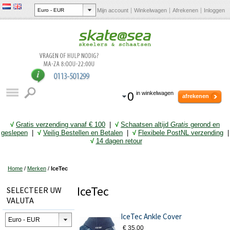
Mijn account
Winkelwagen
Afrekenen
Inloggen
0
in winkelwagen
afrekenen
√
Gratis verzending vanaf € 10
0
|
√
Schaatsen altijd
Gratis
gerond en
geslepen
|
√
Veilig Bestellen en Betalen
|
√
Flexibele PostNL verzending
|
√
14 dagen retour
Home
/
Merken
/
IceTec
IceTec
SELECTEER UW
VALUTA
IceTec Ankle Cover
€ 35,00