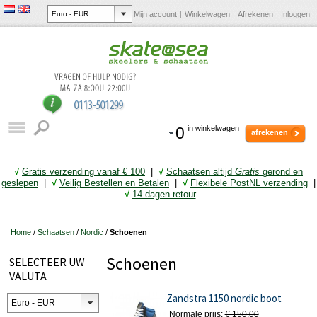
Mijn account
Winkelwagen
Afrekenen
Inloggen
0
in winkelwagen
afrekenen
√
Gratis verzending vanaf € 10
0
|
√
Schaatsen altijd
Gratis
gerond en
geslepen
|
√
Veilig Bestellen en Betalen
|
√
Flexibele PostNL verzending
|
√
14 dagen retour
Home
/
Schaatsen
/
Nordic
/
Schoenen
Schoenen
SELECTEER UW
VALUTA
Zandstra 1150 nordic boot
Normale prijs:
€ 150,00