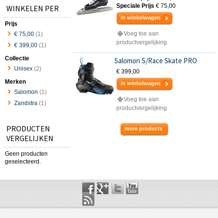
Speciale Prijs
€ 75,00
WINKELEN PER
in winkelwagen
Prijs
Voeg toe aan
€ 75,00
(1)
productvergelijking
€ 399,00
(1)
Collectie
Salomon S/Race Skate PRO
Unisex
(2)
€ 399,00
Merken
in winkelwagen
Salomon
(1)
Voeg toe aan
Zandstra
(1)
productvergelijking
PRODUCTEN
more products
VERGELIJKEN
Geen producten
geselecteerd.