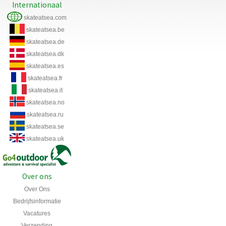
Internationaal
skateatsea.com
skateatsea.be
skateatsea.de
skateatsea.dk
skateatsea.es
skateatsea.fr
skateatsea.it
skateatsea.no
skateatsea.ru
skateatsea.se
skateatsea.uk
Over ons
Over Ons
Bedrijfsinformatie
Vacatures
Verzending