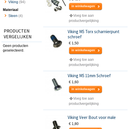
Viking
(94)
in winkelwagen
Materiaal
Voeg toe aan
Steen
(4)
productvergelijking
PRODUCTEN
Viking M5 Torx scharnierpunt
VERGELIJKEN
schroef
€ 1,50
Geen producten
geselecteerd.
in winkelwagen
Voeg toe aan
productvergelijking
Viking M5 11mm Schroef
€ 1,60
in winkelwagen
Voeg toe aan
productvergelijking
Viking Veer Bout voor male
€ 1,80