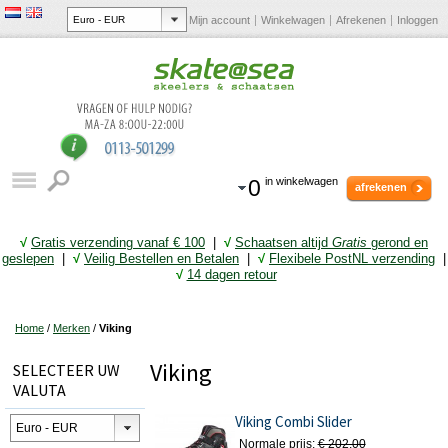
Mijn account
Winkelwagen
Afrekenen
Inloggen
0
in winkelwagen
afrekenen
√
Gratis verzending vanaf € 10
0
|
√
Schaatsen altijd
Gratis
gerond en
geslepen
|
√
Veilig Bestellen en Betalen
|
√
Flexibele PostNL verzending
|
√
14 dagen retour
Home
/
Merken
/
Viking
Viking
SELECTEER UW
VALUTA
Viking Combi Slider
Normale prijs:
€ 202,00