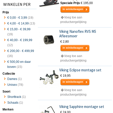
Speciale Prijs
€ 195,00
WINKELEN PER
in winkelwagen
Prijs
Voeg toe aan
€ 0,00
-
€ 3,99
(19)
productvergelijking
€ 4,00
-
€ 14,99
(13)
€ 15,00
-
€ 39,99
Viking Nanoflex RVS M5
(19)
Afleesmoer
€ 40,00
-
€ 199,99
€ 2,80
(12)
in winkelwagen
€ 200,00
-
€ 499,99
(16)
Voeg toe aan
productvergelijking
€ 500,00
en daar
boven
(15)
Viking Eclipse montage set
Collectie
€ 19,95
Dames
(1)
in winkelwagen
Unisex
(78)
Voeg toe aan
Soort
productvergelijking
Shorttrack
(1)
Schaats
(1)
Viking Sapphire montage set
Merken
€ 24,00