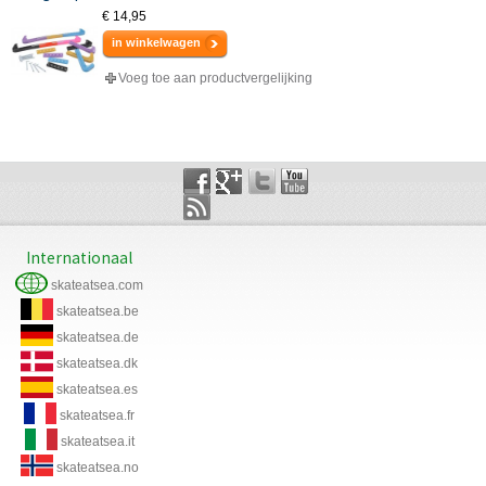
€ 14,95
in winkelwagen
Voeg toe aan productvergelijking
Internationaal
skateatsea.com
skateatsea.be
skateatsea.de
skateatsea.dk
skateatsea.es
skateatsea.fr
skateatsea.it
skateatsea.no