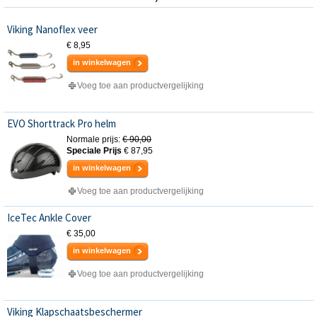
Viking Nanoflex veer
€ 8,95
in winkelwagen
Voeg toe aan productvergelijking
EVO Shorttrack Pro helm
Normale prijs:
€ 90,00
Speciale Prijs
€ 87,95
in winkelwagen
Voeg toe aan productvergelijking
IceTec Ankle Cover
€ 35,00
in winkelwagen
Voeg toe aan productvergelijking
Viking Klapschaatsbeschermer