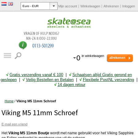
Mijn account
Winkelwagen
Afrekenen
Inloggen
0
in winkelwagen
afrekenen
√
Gratis verzending vanaf € 10
0
|
√
Schaatsen altijd
Gratis
gerond en
geslepen
|
√
Veilig Bestellen en Betalen
|
√
Flexibele PostNL verzending
|
√
14 dagen retour
Home
/
Viking M5 11mm Schroef
Viking M5 11mm Schroef
E-mail een vriend
Het
Viking M5 11mm Boutje
wordt met name gebruikt voor het Viking Sapphire
en Eclips onderstel te monteren van uit de schoen.