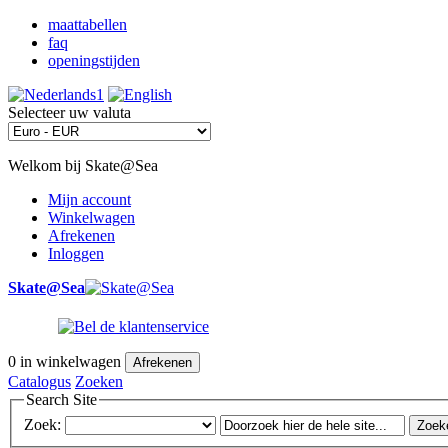
maattabellen
faq
openingstijden
Selecteer uw valuta
Welkom bij Skate@Sea
Mijn account
Winkelwagen
Afrekenen
Inloggen
Skate@Sea
0
in winkelwagen
Afrekenen
Catalogus
Zoeken
Search Site
Zoek:
Zoek