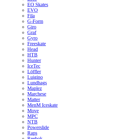
EO Skates
EVO
Fila
G-Form
Giro
Graf
Gyro
Freeskate
Head
HTB
Hunter
IceTec
Löffler
Luigino
Lundhags
Maplez
Marchese
Matter
MenM Iceskate
Move
MPC
NTB
Powerslide
Raps
Reebok