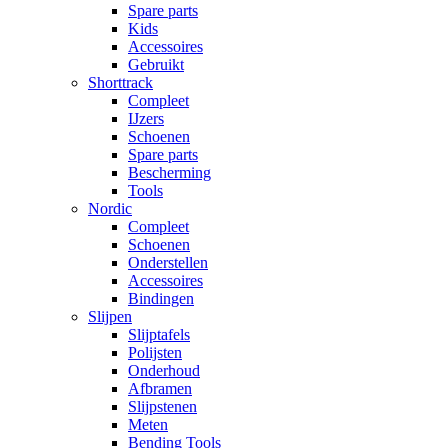
Spare parts
Kids
Accessoires
Gebruikt
Shorttrack
Compleet
IJzers
Schoenen
Spare parts
Bescherming
Tools
Nordic
Compleet
Schoenen
Onderstellen
Accessoires
Bindingen
Slijpen
Slijptafels
Polijsten
Onderhoud
Afbramen
Slijpstenen
Meten
Bending Tools