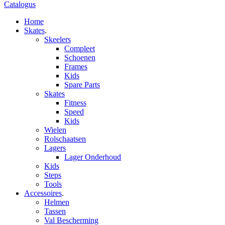
Catalogus
Home
Skates
.
Skeelers
Compleet
Schoenen
Frames
Kids
Spare Parts
Skates
Fitness
Speed
Kids
Wielen
Rolschaatsen
Lagers
Lager Onderhoud
Kids
Steps
Tools
Accessoires
.
Helmen
Tassen
Val Bescherming