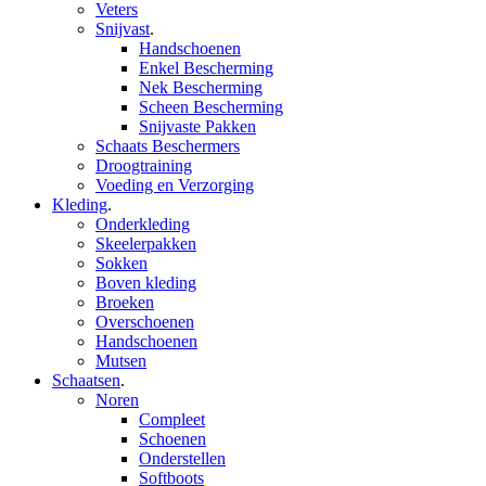
Veters
Snijvast
.
Handschoenen
Enkel Bescherming
Nek Bescherming
Scheen Bescherming
Snijvaste Pakken
Schaats Beschermers
Droogtraining
Voeding en Verzorging
Kleding
.
Onderkleding
Skeelerpakken
Sokken
Boven kleding
Broeken
Overschoenen
Handschoenen
Mutsen
Schaatsen
.
Noren
Compleet
Schoenen
Onderstellen
Softboots