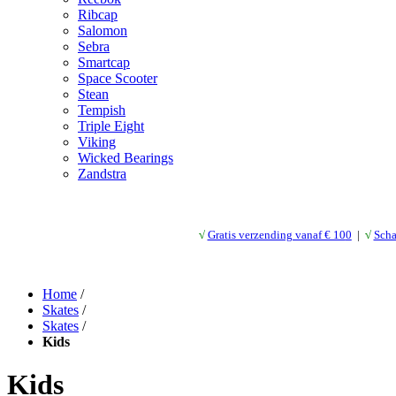
Ribcap
Salomon
Sebra
Smartcap
Space Scooter
Stean
Tempish
Triple Eight
Viking
Wicked Bearings
Zandstra
√
Gratis verzending vanaf € 10
0
|
√
Scha
Home
/
Skates
/
Skates
/
Kids
Kids