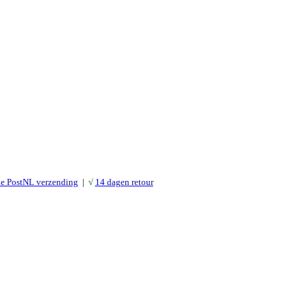
le PostNL verzending
|
√
14 dagen retour