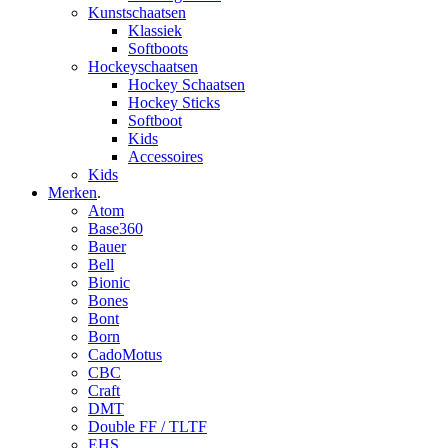
Kunstschaatsen
Klassiek
Softboots
Hockeyschaatsen
Hockey Schaatsen
Hockey Sticks
Softboot
Kids
Accessoires
Kids
Merken
.
Atom
Base360
Bauer
Bell
Bionic
Bones
Bont
Born
CadoMotus
CBC
Craft
DMT
Double FF / TLTF
EHS