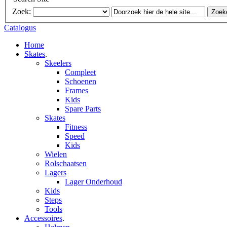
Zoek:
Zoek
Catalogus
Home
Skates
.
Skeelers
Compleet
Schoenen
Frames
Kids
Spare Parts
Skates
Fitness
Speed
Kids
Wielen
Rolschaatsen
Lagers
Lager Onderhoud
Kids
Steps
Tools
Accessoires
.