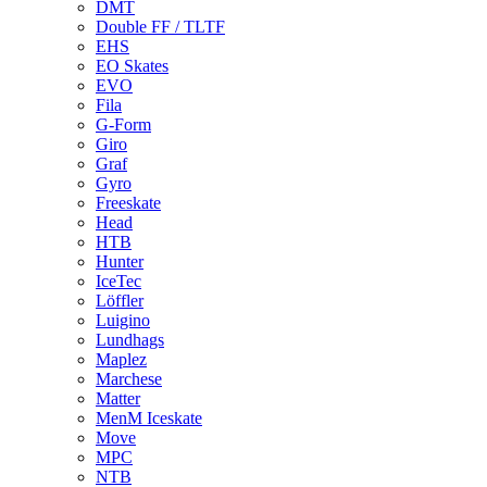
DMT
Double FF / TLTF
EHS
EO Skates
EVO
Fila
G-Form
Giro
Graf
Gyro
Freeskate
Head
HTB
Hunter
IceTec
Löffler
Luigino
Lundhags
Maplez
Marchese
Matter
MenM Iceskate
Move
MPC
NTB