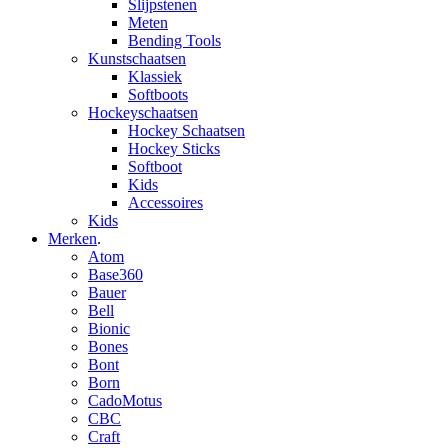
Slijpstenen
Meten
Bending Tools
Kunstschaatsen
Klassiek
Softboots
Hockeyschaatsen
Hockey Schaatsen
Hockey Sticks
Softboot
Kids
Accessoires
Kids
Merken
.
Atom
Base360
Bauer
Bell
Bionic
Bones
Bont
Born
CadoMotus
CBC
Craft