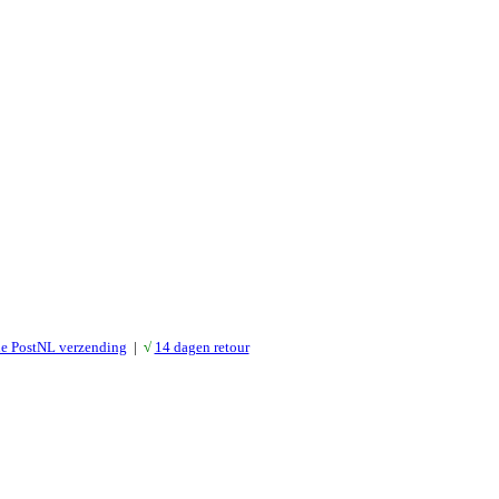
le PostNL verzending
|
√
14 dagen retour