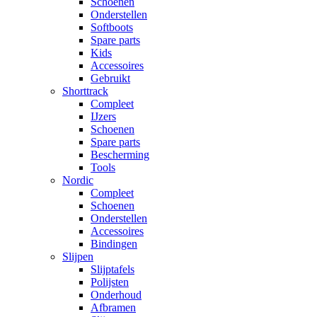
Schoenen
Onderstellen
Softboots
Spare parts
Kids
Accessoires
Gebruikt
Shorttrack
Compleet
IJzers
Schoenen
Spare parts
Bescherming
Tools
Nordic
Compleet
Schoenen
Onderstellen
Accessoires
Bindingen
Slijpen
Slijptafels
Polijsten
Onderhoud
Afbramen