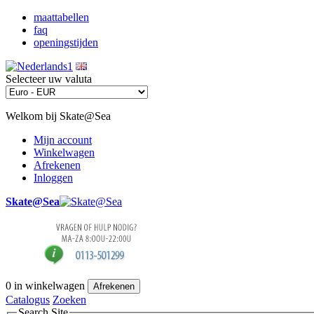
maattabellen
faq
openingstijden
Selecteer uw valuta
Welkom bij Skate@Sea
Mijn account
Winkelwagen
Afrekenen
Inloggen
Skate@Sea
0
in winkelwagen
Afrekenen
Catalogus
Zoeken
Search Site