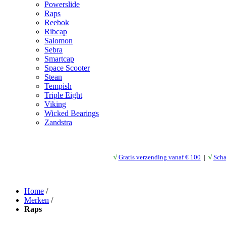
Powerslide
Raps
Reebok
Ribcap
Salomon
Sebra
Smartcap
Space Scooter
Stean
Tempish
Triple Eight
Viking
Wicked Bearings
Zandstra
√
Gratis verzending vanaf € 10
0
|
√
Scha
Home
/
Merken
/
Raps