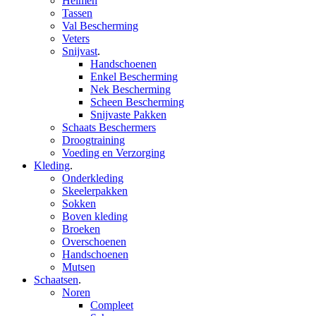
Helmen
Tassen
Val Bescherming
Veters
Snijvast
.
Handschoenen
Enkel Bescherming
Nek Bescherming
Scheen Bescherming
Snijvaste Pakken
Schaats Beschermers
Droogtraining
Voeding en Verzorging
Kleding
.
Onderkleding
Skeelerpakken
Sokken
Boven kleding
Broeken
Overschoenen
Handschoenen
Mutsen
Schaatsen
.
Noren
Compleet