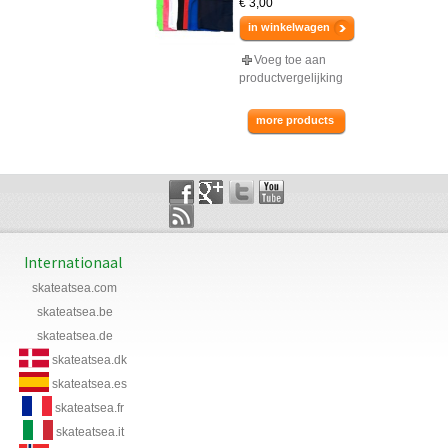
€ 3,00
in winkelwagen
Voeg toe aan
productvergelijking
more products
Internationaal
skateatsea.com
skateatsea.be
skateatsea.de
skateatsea.dk
skateatsea.es
skateatsea.fr
skateatsea.it