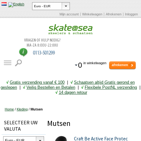
Mijn account
Winkelwagen
Afrekenen
Inloggen
0
in winkelwagen
afrekenen
√
Gratis verzending vanaf € 10
0
|
√
Schaatsen altijd
Gratis
gerond en
geslepen
|
√
Veilig Bestellen en Betalen
|
√
Flexibele PostNL verzending
|
√
14 dagen retour
Home
/
Kleding
/
Mutsen
Mutsen
SELECTEER UW
VALUTA
Craft Be Active Face Protec