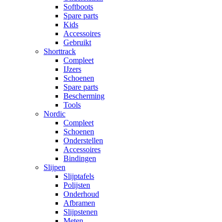
Softboots
Spare parts
Kids
Accessoires
Gebruikt
Shorttrack
Compleet
IJzers
Schoenen
Spare parts
Bescherming
Tools
Nordic
Compleet
Schoenen
Onderstellen
Accessoires
Bindingen
Slijpen
Slijptafels
Polijsten
Onderhoud
Afbramen
Slijpstenen
Meten