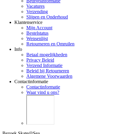
Bedrijfsinformatie
Vacatures
Verzending
Slijpen en Onderhoud
Klantenservice
Mijn Account
Bestelstatus
Wensenlijst
Retourneren en Omruilen
Info
Betaal mogelijkheden
Privacy Beleid
Verzend Informatie
Beleid bij Retourneren
Algemene Voorwaarden
Contactinformatie
Contactinformatie
Waar vind u ons?
Bezoek Skate@Sea