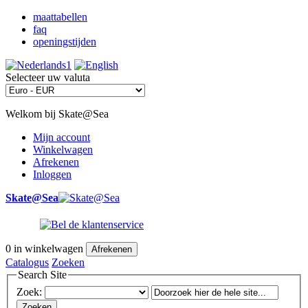
maattabellen
faq
openingstijden
Selecteer uw valuta
Welkom bij Skate@Sea
Mijn account
Winkelwagen
Afrekenen
Inloggen
Skate@Sea
0
in winkelwagen
Afrekenen
Catalogus
Zoeken
Search Site
Zoek:
Zoeken