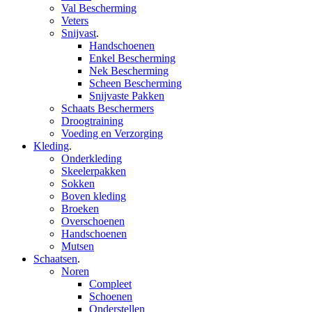
Val Bescherming
Veters
Snijvast
.
Handschoenen
Enkel Bescherming
Nek Bescherming
Scheen Bescherming
Snijvaste Pakken
Schaats Beschermers
Droogtraining
Voeding en Verzorging
Kleding
.
Onderkleding
Skeelerpakken
Sokken
Boven kleding
Broeken
Overschoenen
Handschoenen
Mutsen
Schaatsen
.
Noren
Compleet
Schoenen
Onderstellen