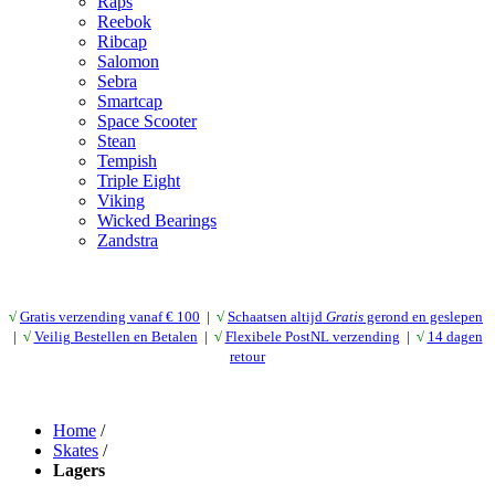
Raps
Reebok
Ribcap
Salomon
Sebra
Smartcap
Space Scooter
Stean
Tempish
Triple Eight
Viking
Wicked Bearings
Zandstra
√
Gratis verzending vanaf € 10
0
|
√
Schaatsen altijd
Gratis
gerond en geslepen
|
√
Veilig Bestellen en Betalen
|
√
Flexibele PostNL verzending
|
√
14 dagen
retour
Home
/
Skates
/
Lagers