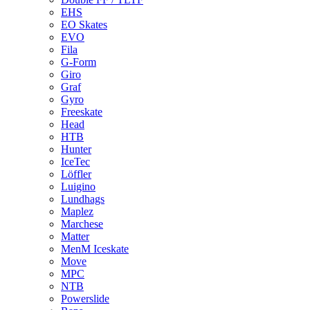
EHS
EO Skates
EVO
Fila
G-Form
Giro
Graf
Gyro
Freeskate
Head
HTB
Hunter
IceTec
Löffler
Luigino
Lundhags
Maplez
Marchese
Matter
MenM Iceskate
Move
MPC
NTB
Powerslide