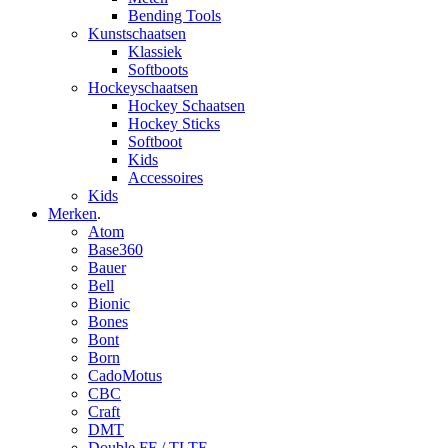
Bending Tools
Kunstschaatsen
Klassiek
Softboots
Hockeyschaatsen
Hockey Schaatsen
Hockey Sticks
Softboot
Kids
Accessoires
Kids
Merken
.
Atom
Base360
Bauer
Bell
Bionic
Bones
Bont
Born
CadoMotus
CBC
Craft
DMT
Double FF / TLTF