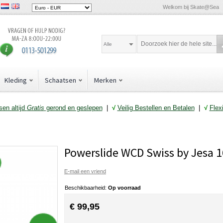
Welkom bij Skate@Sea
Alle
Kleding
Schaatsen
Merken
en altijd
Gratis
gerond en geslepen
|
√
Veilig Bestellen en Betalen
|
√
Flex
Powerslide WCD Swiss by Jesa 1
E-mail een vriend
Beschikbaarheid:
Op voorraad
€ 99,95