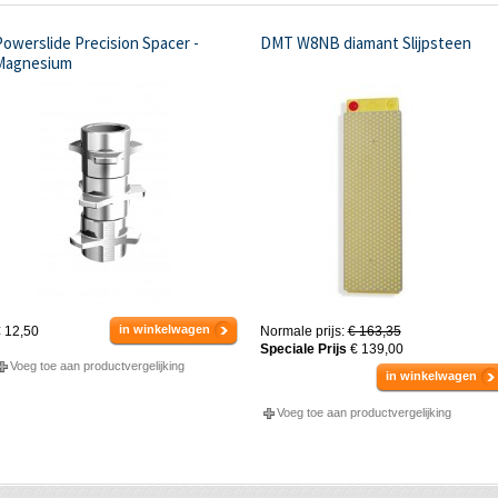
owerslide Precision Spacer -
DMT W8NB diamant Slijpsteen
Magnesium
in winkelwagen
 12,50
Normale prijs:
€ 163,35
Speciale Prijs
€ 139,00
Voeg toe aan productvergelijking
in winkelwagen
Voeg toe aan productvergelijking