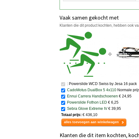
Vaak samen gekocht met
Klanten die dit product kochten, hebben ook va
: Powerslide WCD Swiss by Jesa 16 pack
CadoMotus DualBox 5 4x110
Normale prij
Ennui Carrera Handschoenen
€ 24,95
Powerslide Fothon LED
€ 6,25
Sebra Glove Extreme IV
€ 39,95
Totaal prijs:
€ 436,10
alles toevoegen aan winkelwagen
Klanten die dit item kochten, koc