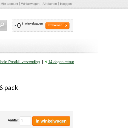
Mijn account
Winkelwagen
Afrekenen
Inloggen
0
in winkelwagen
afrekenen
ibele PostNL verzending
|
√
14 dagen retour
6 pack
in winkelwagen
Aantal: