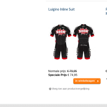
Luigino Inline Suit
P
Normale prijs:
€ 79,95
€
Speciale Prijs
€ 74,95
in winkelwagen
Voeg toe aan productvergelijking