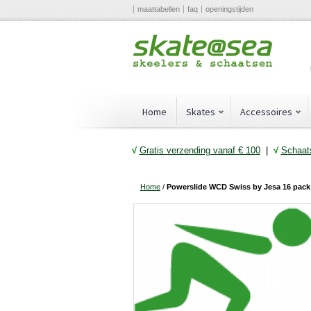
maattabellen
faq
openingstijden
Home
Skates
Accessoires
√
Gratis verzending vanaf € 10
0
|
√
Schaats
Home
/
Powerslide WCD Swiss by Jesa 16 pack