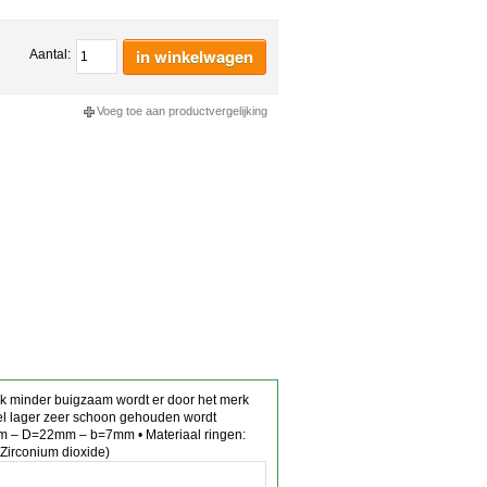
in winkelwagen
Aantal:
Voeg toe aan productvergelijking
ook minder buigzaam wordt er door het merk
hel lager zeer schoon gehouden wordt
8mm – D=22mm – b=7mm • Materiaal ringen:
 (Zirconium dioxide)