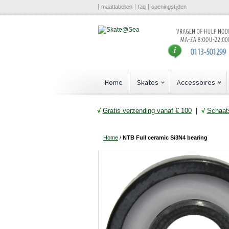
maattabellen
faq
openingstijden
Home
Skates
Accessoires
√
Gratis verzending vanaf € 10
0
|
√
Schaats
Home
/
NTB Full ceramic Si3N4 bearing