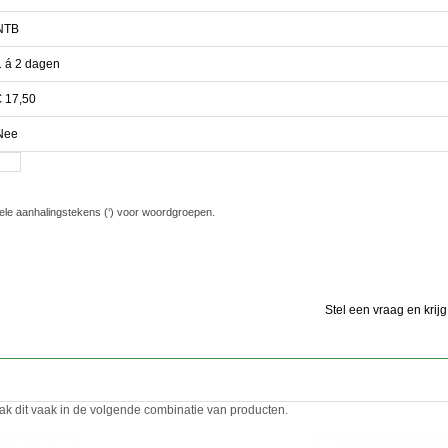
NTB
1 á 2 dagen
€ 17,50
Nee
ele aanhalingstekens (‘) voor woordgroepen.
Stel een vraag en krij
ak dit vaak in de volgende combinatie van producten.