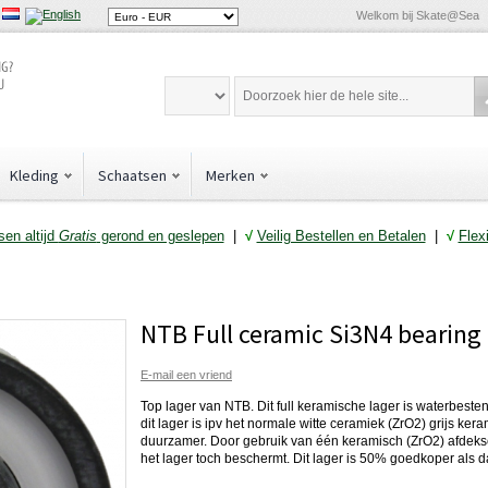
Welkom bij Skate@Sea
Kleding
Schaatsen
Merken
en altijd
Gratis
gerond en geslepen
|
√
Veilig Bestellen en Betalen
|
√
Flex
NTB Full ceramic Si3N4 bearing
E-mail een vriend
Top lager van NTB. Dit full keramische lager is waterbesten
dit lager is ipv het normale witte ceramiek (ZrO2) grijs ker
duurzamer. Door gebruik van één keramisch (ZrO2) afdeksch
het lager toch beschermt. Dit lager is 50% goedkoper als d