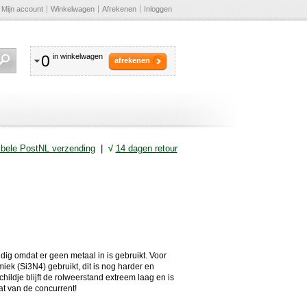
Mijn account
Winkelwagen
Afrekenen
Inloggen
0
in winkelwagen
afrekenen
ibele PostNL verzending
|
√
14 dagen retour
dig omdat er geen metaal in is gebruikt. Voor
amiek (Si3N4) gebruikt, dit is nog harder en
ildje blijft de rolweerstand extreem laag en is
at van de concurrent!