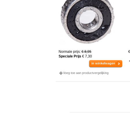
Normale prijs:
€ 8,95
€
Speciale Prijs
€ 7,30
in winkelwagen
Voeg toe aan productvergelijking