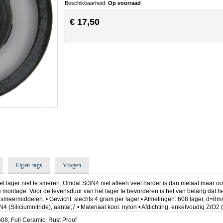
Beschikbaarheid:
Op voorraad
€ 17,50
Eigen tags
Vragen
et lager niet te smeren. Omdat Si3N4 niet alleen veel harder is dan metaal maar 
de montage. Voor de levensduur van het lager te bevorderen is het van belang dat 
smeermiddelen. • Gewicht: slechts 4 gram per lager • Afmetingen: 608 lager, d=
N4 (Siliciumnitride), aantal;7 • Materiaal kooi: nylon • Afdichting: enkelvoudig ZrO2
608, Full Ceramic, Rust Proof