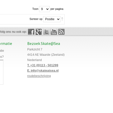
Toon
per pagina
Sorteer op
Volg ons nu ook op:
ormatie
Bezoek Skate@Sea
Parkzicht 7
tie
4414 AE Waarde (Zeeland)
ns?
Nederland
T. +31 (0)113 - 501299
E. info@skateatsea.nl
routebeschrijving