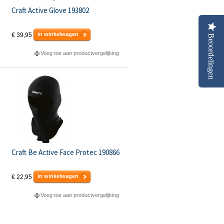
Craft Active Glove 193802
in winkelwagen
€ 39,95
Beoordelingen
Voeg toe aan productvergelijking
Craft Be Active Face Protec 190866
in winkelwagen
€ 22,95
Voeg toe aan productvergelijking