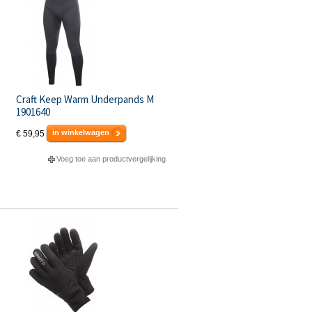
Craft Keep Warm Underpands M
1901640
in winkelwagen
€ 59,95
Voeg toe aan productvergelijking