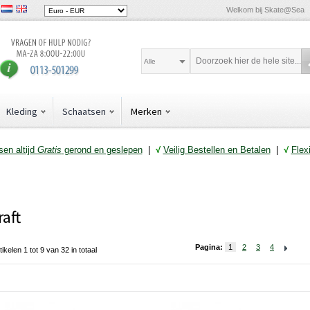
Welkom bij Skate@Sea
Alle
Kleding
Schaatsen
Merken
en altijd
Gratis
gerond en geslepen
|
√
Veilig Bestellen en Betalen
|
√
Flex
raft
Pagina:
1
2
3
4
tikelen 1 tot 9 van 32 in totaal