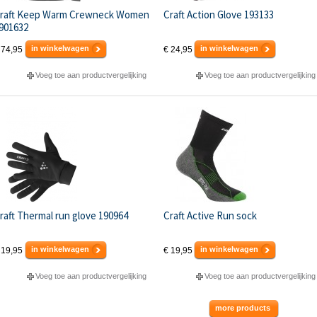
raft Keep Warm Crewneck Women
Craft Action Glove 193133
901632
in winkelwagen
in winkelwagen
 74,95
€ 24,95
Voeg toe aan productvergelijking
Voeg toe aan productvergelijking
raft Thermal run glove 190964
Craft Active Run sock
in winkelwagen
in winkelwagen
 19,95
€ 19,95
Voeg toe aan productvergelijking
Voeg toe aan productvergelijking
more products