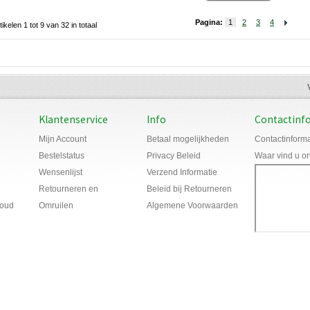
Pagina:
1
2
3
4
tikelen 1 tot 9 van 32 in totaal
Klantenservice
Info
Contactinf
Mijn Account
Betaal mogelijkheden
Contactinforma
Bestelstatus
Privacy Beleid
Waar vind u o
Wensenlijst
Verzend Informatie
Retourneren en
Beleid bij Retourneren
houd
Omruilen
Algemene Voorwaarden