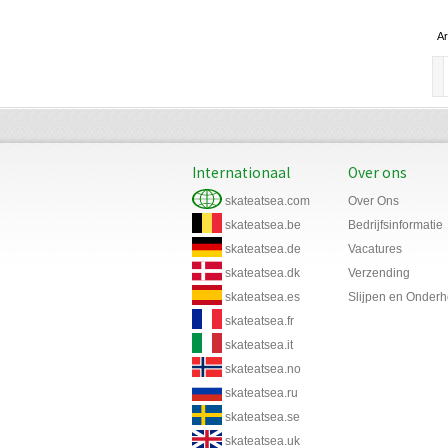
Ar
Internationaal
Over ons
skateatsea.com
Over Ons
skateatsea.be
Bedrijfsinformatie
skateatsea.de
Vacatures
skateatsea.dk
Verzending
skateatsea.es
Slijpen en Onder
skateatsea.fr
skateatsea.it
skateatsea.no
skateatsea.ru
skateatsea.se
skateatsea.uk