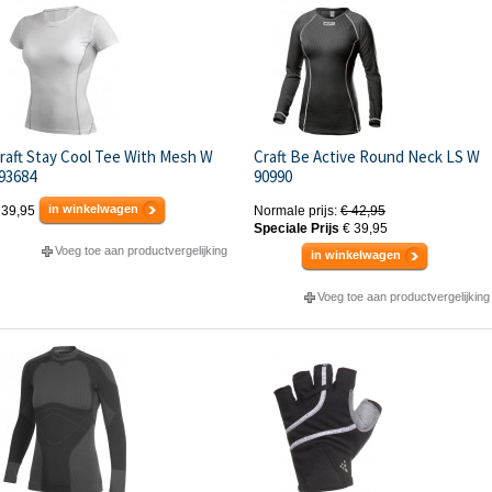
raft Stay Cool Tee With Mesh W
Craft Be Active Round Neck LS W
93684
90990
in winkelwagen
 39,95
Normale prijs:
€ 42,95
Speciale Prijs
€ 39,95
Voeg toe aan productvergelijking
in winkelwagen
Voeg toe aan productvergelijking