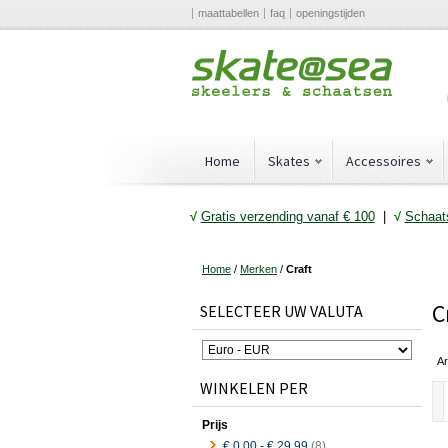
maattabellen
faq
openingstijden
Home
Skates
Accessoires
√
Gratis verzending vanaf € 10
0
|
√
Schaats
Home
/
Merken
/
Craft
C
SELECTEER UW VALUTA
Ar
WINKELEN PER
Prijs
€ 0,00
-
€ 29,99
(8)