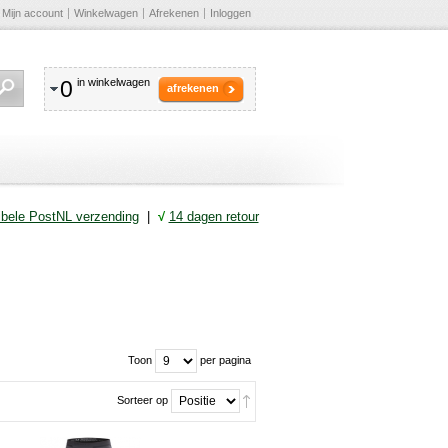
Mijn account
Winkelwagen
Afrekenen
Inloggen
0
in winkelwagen
afrekenen
ibele PostNL verzending
|
√
14 dagen retour
Toon
per pagina
Sorteer op