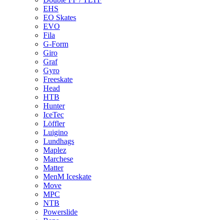
EHS
EO Skates
EVO
Fila
G-Form
Giro
Graf
Gyro
Freeskate
Head
HTB
Hunter
IceTec
Löffler
Luigino
Lundhags
Maplez
Marchese
Matter
MenM Iceskate
Move
MPC
NTB
Powerslide