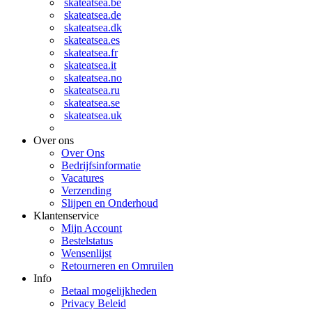
skateatsea.be
skateatsea.de
skateatsea.dk
skateatsea.es
skateatsea.fr
skateatsea.it
skateatsea.no
skateatsea.ru
skateatsea.se
skateatsea.uk
Over ons
Over Ons
Bedrijfsinformatie
Vacatures
Verzending
Slijpen en Onderhoud
Klantenservice
Mijn Account
Bestelstatus
Wensenlijst
Retourneren en Omruilen
Info
Betaal mogelijkheden
Privacy Beleid