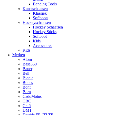
Bending Tools
Kunstschaatsen
Klassiek
Softboots
Hockeyschaatsen
Hockey Schaatsen
Hockey Sticks
Softboot
Kids
Accessoires
Kids
Merken
.
Atom
Base360
Bauer
Bell
Bionic
Bones
Bont
Born
CadoMotus
CBC
Craft
DMT
Double FF / TLTF