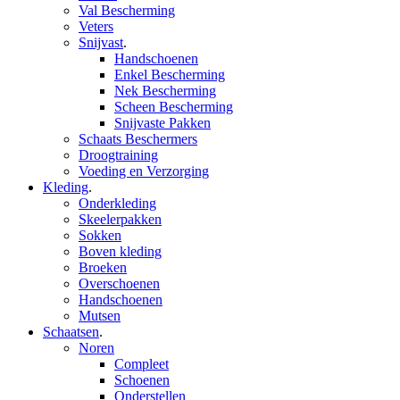
Val Bescherming
Veters
Snijvast
.
Handschoenen
Enkel Bescherming
Nek Bescherming
Scheen Bescherming
Snijvaste Pakken
Schaats Beschermers
Droogtraining
Voeding en Verzorging
Kleding
.
Onderkleding
Skeelerpakken
Sokken
Boven kleding
Broeken
Overschoenen
Handschoenen
Mutsen
Schaatsen
.
Noren
Compleet
Schoenen
Onderstellen