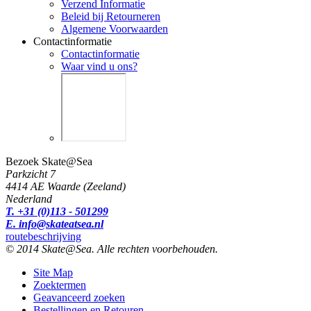
Verzend Informatie
Beleid bij Retourneren
Algemene Voorwaarden
Contactinformatie
Contactinformatie
Waar vind u ons?
Bezoek Skate@Sea
Parkzicht 7
4414 AE Waarde (Zeeland)
Nederland
T. +31 (0)113 - 501299
E. info@skateatsea.nl
routebeschrijving
© 2014 Skate@Sea. Alle rechten voorbehouden.
Site Map
Zoektermen
Geavanceerd zoeken
Bestellingen en Retouren