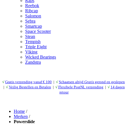
Raps
Reebok
Ribcap
Salomon
Sebra
Smartcap
Space Scooter
Stean
Tempish
Triple Eight
Viking
Wicked Bearings
Zandstra
√
Gratis verzending vanaf € 10
0
|
√
Schaatsen altijd
Gratis
gerond en geslepen
|
√
Veilig Bestellen en Betalen
|
√
Flexibele PostNL verzending
|
√
14 dagen
retour
Home
/
Merken
/
Powerslide