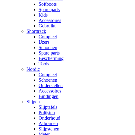
Softboots
Spare parts
Kids
Accessoires
Gebruikt
Shorttrack
Compleet
IJzers
Schoenen
Spare parts
Bescherming
Tools
Nordic
Compleet
Schoenen
Onderstellen
Accessoires
Bindingen
Slijpen
Slijptafels
Polijsten
Onderhoud
Afbramen
Slijpstenen
Meten