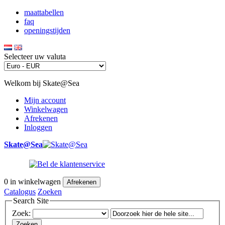
maattabellen
faq
openingstijden
Selecteer uw valuta
Welkom bij Skate@Sea
Mijn account
Winkelwagen
Afrekenen
Inloggen
Skate@Sea
0
in winkelwagen
Afrekenen
Catalogus
Zoeken
Search Site
Zoek:
Zoeken