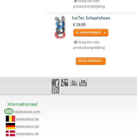
Voeg toe aan
productvergelijking
IceTec Schaatshoes
€ 19,95
in winkelwagen
Voeg toe aan
productvergelijking
more products
Internationaal
skateatsea.com
skateatsea.be
skateatsea.de
skateatsea.dk