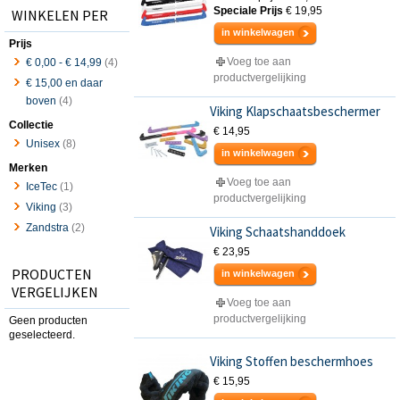
Speciale Prijs
€ 19,95
WINKELEN PER
in winkelwagen
Prijs
Voeg toe aan
€ 0,00
-
€ 14,99
(4)
productvergelijking
€ 15,00
en daar
boven
(4)
Viking Klapschaatsbeschermer
Collectie
€ 14,95
Unisex
(8)
in winkelwagen
Merken
Voeg toe aan
IceTec
(1)
productvergelijking
Viking
(3)
Zandstra
(2)
Viking Schaatshanddoek
€ 23,95
PRODUCTEN
in winkelwagen
VERGELIJKEN
Voeg toe aan
productvergelijking
Geen producten
geselecteerd.
Viking Stoffen beschermhoes
€ 15,95