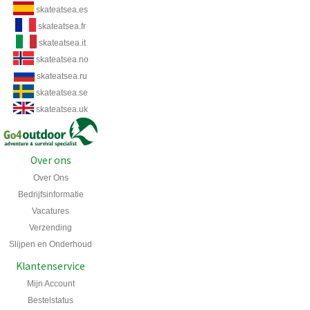
skateatsea.es
skateatsea.fr
skateatsea.it
skateatsea.no
skateatsea.ru
skateatsea.se
skateatsea.uk
Over ons
Over Ons
Bedrijfsinformatie
Vacatures
Verzending
Slijpen en Onderhoud
Klantenservice
Mijn Account
Bestelstatus