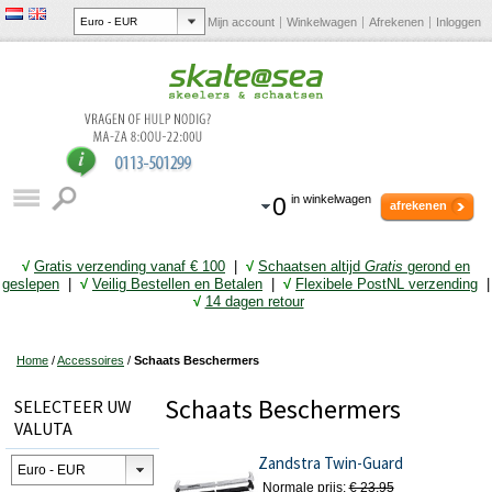
Mijn account
Winkelwagen
Afrekenen
Inloggen
0
in winkelwagen
afrekenen
√
Gratis verzending vanaf € 10
0
|
√
Schaatsen altijd
Gratis
gerond en
geslepen
|
√
Veilig Bestellen en Betalen
|
√
Flexibele PostNL verzending
|
√
14 dagen retour
Home
/
Accessoires
/
Schaats Beschermers
Schaats Beschermers
SELECTEER UW
VALUTA
Zandstra Twin-Guard
Normale prijs:
€ 23,95