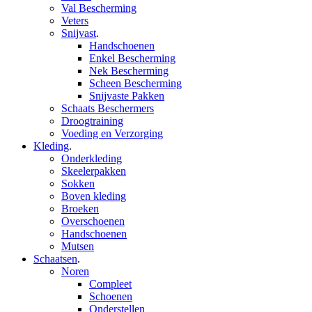
Val Bescherming
Veters
Snijvast
.
Handschoenen
Enkel Bescherming
Nek Bescherming
Scheen Bescherming
Snijvaste Pakken
Schaats Beschermers
Droogtraining
Voeding en Verzorging
Kleding
.
Onderkleding
Skeelerpakken
Sokken
Boven kleding
Broeken
Overschoenen
Handschoenen
Mutsen
Schaatsen
.
Noren
Compleet
Schoenen
Onderstellen