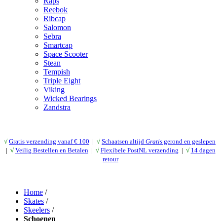
Raps
Reebok
Ribcap
Salomon
Sebra
Smartcap
Space Scooter
Stean
Tempish
Triple Eight
Viking
Wicked Bearings
Zandstra
√
Gratis verzending vanaf € 10
0
|
√
Schaatsen altijd
Gratis
gerond en geslepen
|
√
Veilig Bestellen en Betalen
|
√
Flexibele PostNL verzending
|
√
14 dagen
retour
Home
/
Skates
/
Skeelers
/
Schoenen