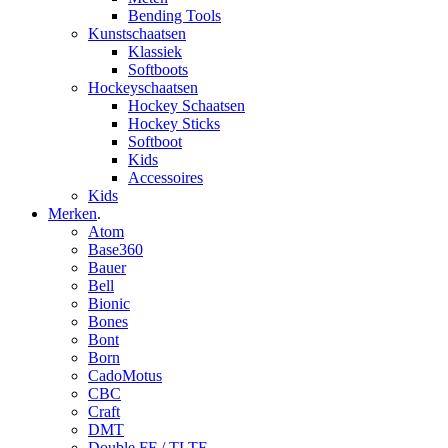
Bending Tools
Kunstschaatsen
Klassiek
Softboots
Hockeyschaatsen
Hockey Schaatsen
Hockey Sticks
Softboot
Kids
Accessoires
Kids
Merken
.
Atom
Base360
Bauer
Bell
Bionic
Bones
Bont
Born
CadoMotus
CBC
Craft
DMT
Double FF / TLTF