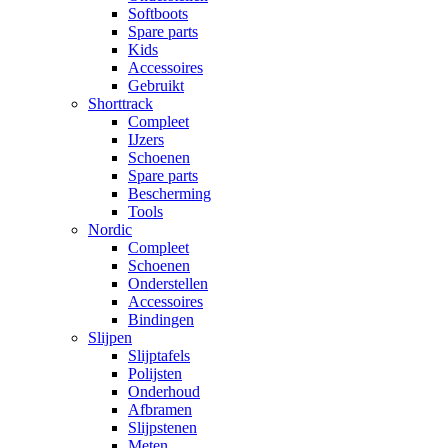
Softboots
Spare parts
Kids
Accessoires
Gebruikt
Shorttrack
Compleet
IJzers
Schoenen
Spare parts
Bescherming
Tools
Nordic
Compleet
Schoenen
Onderstellen
Accessoires
Bindingen
Slijpen
Slijptafels
Polijsten
Onderhoud
Afbramen
Slijpstenen
Meten