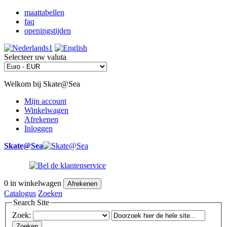
maattabellen
faq
openingstijden
Selecteer uw valuta
Welkom bij Skate@Sea
Mijn account
Winkelwagen
Afrekenen
Inloggen
Skate@Sea
0
in winkelwagen
Afrekenen
Catalogus
Zoeken
Search Site
Zoek:
Zoeken