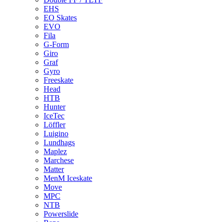
EHS
EO Skates
EVO
Fila
G-Form
Giro
Graf
Gyro
Freeskate
Head
HTB
Hunter
IceTec
Löffler
Luigino
Lundhags
Maplez
Marchese
Matter
MenM Iceskate
Move
MPC
NTB
Powerslide