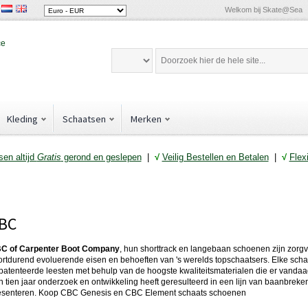
Welkom bij Skate@Sea
Kleding
Schaatsen
Merken
en altijd
Gratis
gerond en geslepen
|
√
Veilig Bestellen en Betalen
|
√
Flex
BC
C of Carpenter Boot Company
, hun shorttrack en langebaan schoenen zijn zorg
ortdurend evoluerende eisen en behoeften van 's werelds topschaatsers. Elke sc
patenteerde leesten met behulp van de hoogste kwaliteitsmaterialen die er vandaa
n tien jaar onderzoek en ontwikkeling heeft geresulteerd in een lijn van baanbrek
esenteren. Koop CBC Genesis en CBC Element schaats schoenen