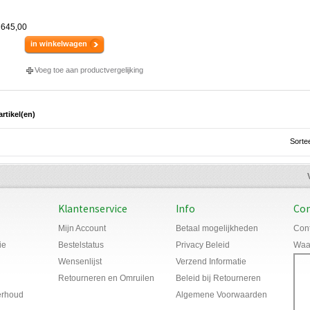
 645,00
in winkelwagen
Voeg toe aan productvergelijking
artikel(en)
Sorte
Klantenservice
Info
Con
Mijn Account
Betaal mogelijkheden
Cont
ie
Bestelstatus
Privacy Beleid
Waar
Wensenlijst
Verzend Informatie
Retourneren en Omruilen
Beleid bij Retourneren
erhoud
Algemene Voorwaarden