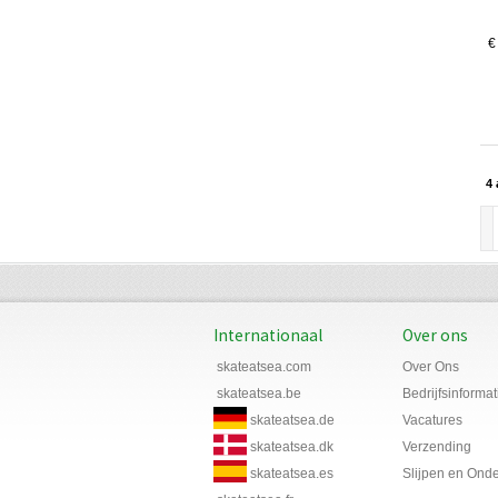
€
4 
Internationaal
Over ons
skateatsea.com
Over Ons
skateatsea.be
Bedrijfsinformat
skateatsea.de
Vacatures
skateatsea.dk
Verzending
skateatsea.es
Slijpen en Ond