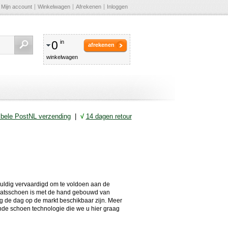
Mijn account
Winkelwagen
Afrekenen
Inloggen
0
in
afrekenen
winkelwagen
ibele PostNL verzending
|
√
14 dagen retour
vuldig vervaardigd om te voldoen aan de
haatsschoen is met de hand gebouwd van
g de dag op de markt beschikbaar zijn. Meer
ende schoen technologie die we u hier graag