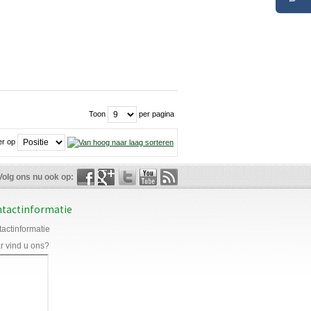
Toon
per pagina
er op
Volg ons nu ook op:
tactinformatie
actinformatie
 vind u ons?