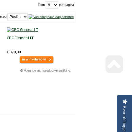
Toon
per pagina
er op
CBC Element LT
€ 379,00
in winkelwagen
Voeg toe aan productvergelijking
Beoordelingen