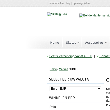
maattabellen
faq
openingstijden
Home
Skates
Accessoires
√
Gratis verzending vanaf € 10
0
|
√
Schaats
Home
/
Merken
/
CBC
C
SELECTEER UW VALUTA
CB
vo
ge
WINKELEN PER
da
pr
Prijs