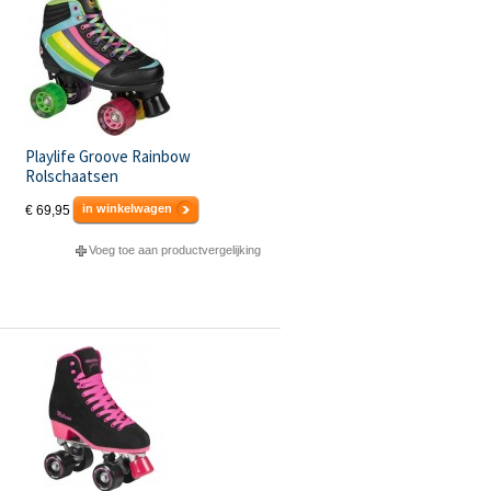
Playlife Groove Rainbow
Rolschaatsen
in winkelwagen
€ 69,95
Voeg toe aan productvergelijking