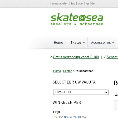
maattabellen
faq
openingstijden
Home
Skates
Accessoires
√
Gratis verzending vanaf € 10
0
|
√
Schaats
Home
/
Skates
/
Rolschaatsen
R
SELECTEER UW VALUTA
Ar
WINKELEN PER
Prijs
€ 0,00
-
€ 79,99
(5)