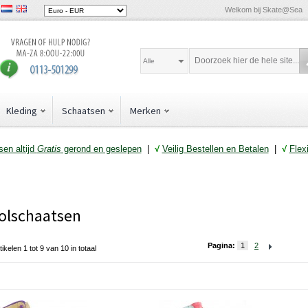
Welkom bij Skate@Sea
Alle
Kleding
Schaatsen
Merken
en altijd
Gratis
gerond en geslepen
|
√
Veilig Bestellen en Betalen
|
√
Flex
olschaatsen
Pagina:
1
2
tikelen 1 tot 9 van 10 in totaal