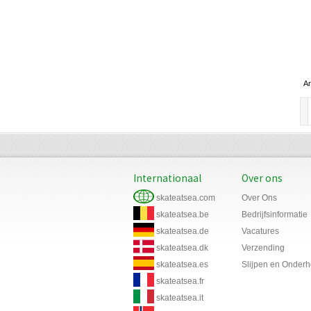
Ar
Internationaal
Over ons
skateatsea.com
Over Ons
skateatsea.be
Bedrijfsinformatie
skateatsea.de
Vacatures
skateatsea.dk
Verzending
skateatsea.es
Slijpen en Onder
skateatsea.fr
skateatsea.it