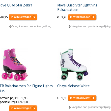
ove Quad Star Zebra
Move Quad Star Lightning
Rolschaatsen
in winkelwagen
in winkelwagen
 49,95
€ 59,95
Voeg toe aan productvergelijking
Voeg toe aan productvergelijking
FR Rolschaatsen Rio Figure Lights
Chaya Melrose White
ink
in winkelwagen
ormale prijs:
€ 99,95
€ 99,95
peciale Prijs
€ 97,00
Voeg toe aan productvergelijking
in winkelwagen