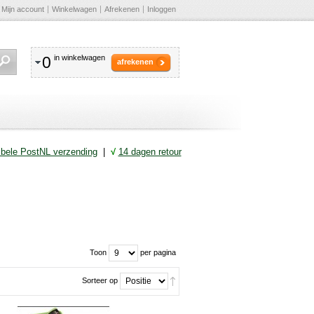
Mijn account
Winkelwagen
Afrekenen
Inloggen
0
in winkelwagen
afrekenen
ibele PostNL verzending
|
√
14 dagen retour
Toon
per pagina
Sorteer op