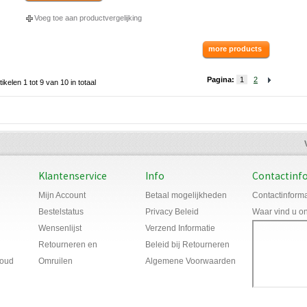
Voeg toe aan productvergelijking
more products
Pagina:
1
2
tikelen 1 tot 9 van 10 in totaal
Klantenservice
Info
Contactinf
Mijn Account
Betaal mogelijkheden
Contactinforma
Bestelstatus
Privacy Beleid
Waar vind u o
Wensenlijst
Verzend Informatie
Retourneren en
Beleid bij Retourneren
houd
Omruilen
Algemene Voorwaarden