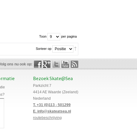
Toon
per pagina
Sorteer op
Volg ons nu ook op:
ormatie
Bezoek Skate@Sea
Parkzicht 7
tie
4414 AE Waarde (Zeeland)
ns?
Nederland
T. +31 (0)113 - 501299
E. info@skateatsea.nl
routebeschrijving