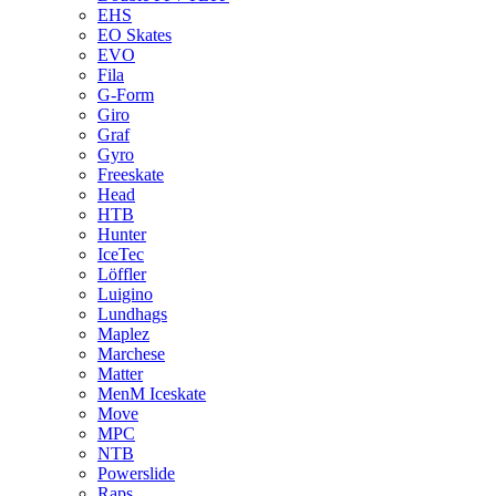
EHS
EO Skates
EVO
Fila
G-Form
Giro
Graf
Gyro
Freeskate
Head
HTB
Hunter
IceTec
Löffler
Luigino
Lundhags
Maplez
Marchese
Matter
MenM Iceskate
Move
MPC
NTB
Powerslide
Raps