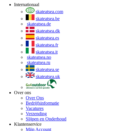
Internationaal
skateatsea.com
skateatsea.be
skateatsea.de
skateatsea.dk
skateatsea.es
skateatsea.fr
skateatsea.it
skateatsea.no
skateatsea.ru
skateatsea.se
skateatsea.uk
Over ons
Over Ons
Bedrijfsinformatie
Vacatures
Verzending
Slijpen en Onderhoud
Klantenservice
Mijn Account