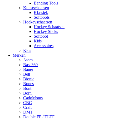
Bending Tools
Kunstschaatsen
Klassiek
Softboots
Hockeyschaatsen
Hockey Schaatsen
Hockey Sticks
Softboot
Kids
Accessoires
Kids
Merken
.
Atom
Base360
Bauer
Bell
Bionic
Bones
Bont
Born
CadoMotus
CBC
Craft
DMT
Double FF / TLTF