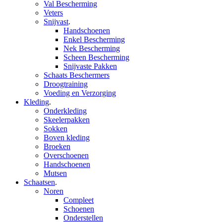
Val Bescherming
Veters
Snijvast
.
Handschoenen
Enkel Bescherming
Nek Bescherming
Scheen Bescherming
Snijvaste Pakken
Schaats Beschermers
Droogtraining
Voeding en Verzorging
Kleding
.
Onderkleding
Skeelerpakken
Sokken
Boven kleding
Broeken
Overschoenen
Handschoenen
Mutsen
Schaatsen
.
Noren
Compleet
Schoenen
Onderstellen