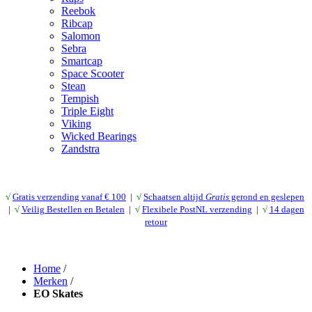
Reebok
Ribcap
Salomon
Sebra
Smartcap
Space Scooter
Stean
Tempish
Triple Eight
Viking
Wicked Bearings
Zandstra
√
Gratis verzending vanaf € 10
0
|
√
Schaatsen altijd
Gratis
gerond en geslepen
|
√
Veilig Bestellen en Betalen
|
√
Flexibele PostNL verzending
|
√
14 dagen
retour
Home
/
Merken
/
EO Skates