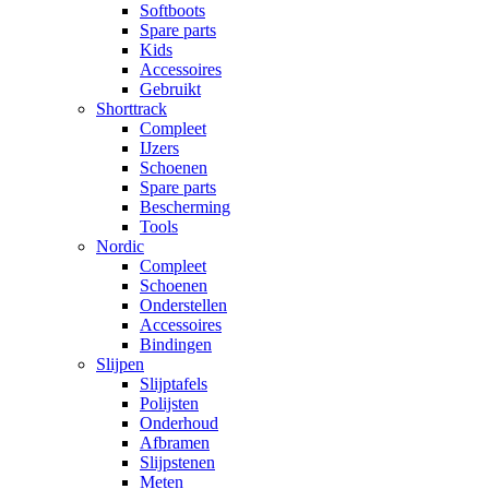
Softboots
Spare parts
Kids
Accessoires
Gebruikt
Shorttrack
Compleet
IJzers
Schoenen
Spare parts
Bescherming
Tools
Nordic
Compleet
Schoenen
Onderstellen
Accessoires
Bindingen
Slijpen
Slijptafels
Polijsten
Onderhoud
Afbramen
Slijpstenen
Meten