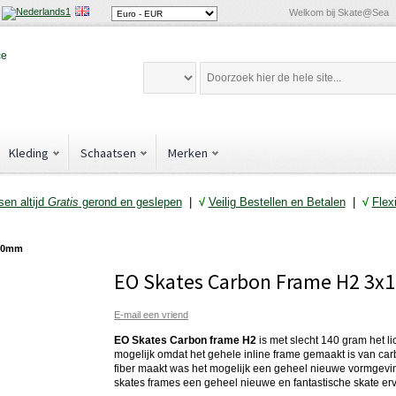
Welkom bij Skate@Sea
Kleding
Schaatsen
Merken
en altijd
Gratis
gerond en geslepen
|
√
Veilig Bestellen en Betalen
|
√
Flex
100mm
EO Skates Carbon Frame H2 3
E-mail een vriend
EO Skates Carbon frame H2
is met slecht 140 gram het li
mogelijk omdat het gehele inline frame gemaakt is van ca
fiber maakt was het mogelijk een geheel nieuwe vormgevin
skates frames een geheel nieuwe en fantastische skate erv