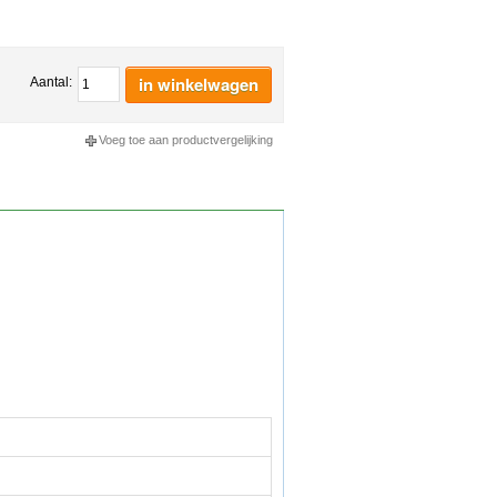
in winkelwagen
Aantal:
Voeg toe aan productvergelijking