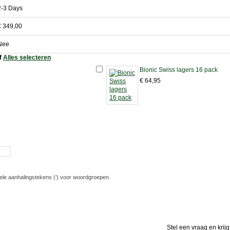
2-3 Days
€ 349,00
Nee
of
Alles selecteren
Bionic Swiss lagers 16 pack
€ 64,95
ele aanhalingstekens (‘) voor woordgroepen.
Stel een vraag en krij