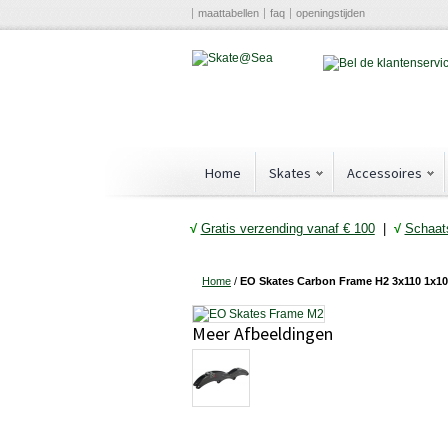
maattabellen
faq
openingstijden
Home
Skates
Accessoires
√
Gratis verzending vanaf € 10
0
|
√
Schaats
Home
/
EO Skates Carbon Frame H2 3x110 1x
Meer Afbeeldingen