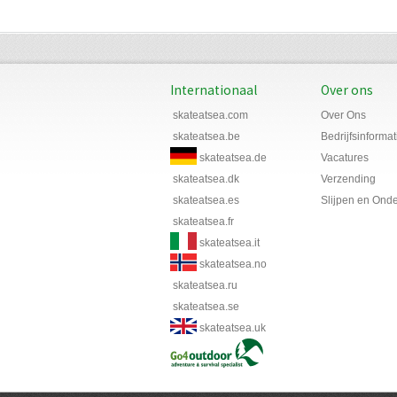
Internationaal
Over ons
skateatsea.com
Over Ons
skateatsea.be
Bedrijfsinformat
skateatsea.de
Vacatures
skateatsea.dk
Verzending
skateatsea.es
Slijpen en Ond
skateatsea.fr
skateatsea.it
skateatsea.no
skateatsea.ru
skateatsea.se
skateatsea.uk