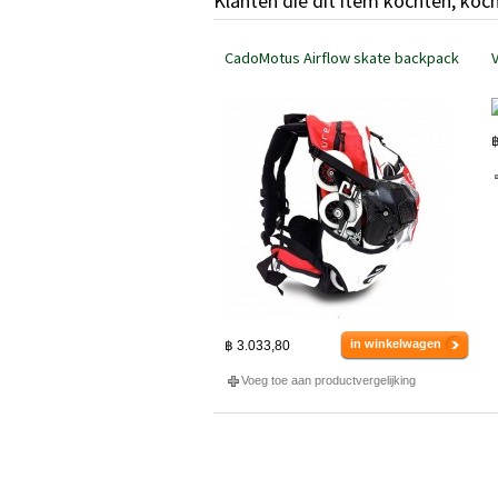
Klanten die dit item kochten, koc
CadoMotus Airflow skate backpack
฿
in winkelwagen
฿ 3.033,80
Voeg toe aan productvergelijking