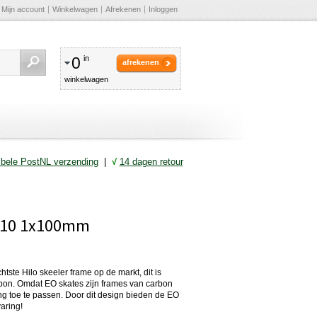
Mijn account
Winkelwagen
Afrekenen
Inloggen
0
in
afrekenen
winkelwagen
ibele PostNL verzending
|
√
14 dagen retour
x110 1x100mm
chtste Hilo skeeler frame op de markt, dit is
rbon. Omdat EO skates zijn frames van carbon
g toe te passen. Door dit design bieden de EO
aring!