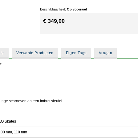
Beschikbaarheid:
Op voorraad
€ 349,00
tie
Verwante Producten
Eigen Tags
Vragen
n:
ontage schroeven en een imbus sleutel
EO Skates
100 mm, 110 mm