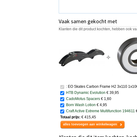
Vaak samen gekocht met
Klanten die dit product kochten, hebben ook va
: EO Skates Carbon Frame H2 3x110 1x1
HTB Dynamic Evolution
€ 39,95
CadoMotus Spacers
€ 1,60
Born Wash Lotion
€ 4,95
Craft Active Extreme Multifunction 194611
Totaal prijs:
€ 415,45
alles toevoegen aan winkelwagen