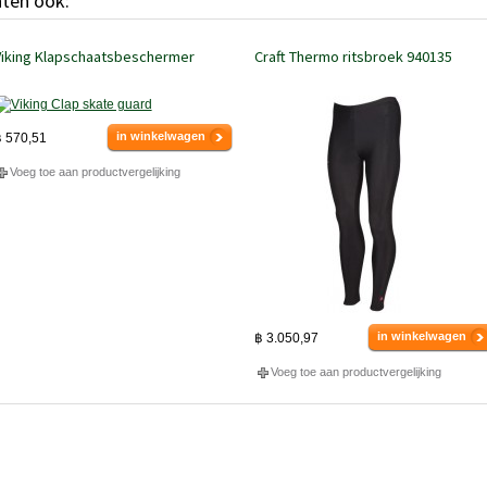
hten ook:
Viking Klapschaatsbeschermer
Craft Thermo ritsbroek 940135
in winkelwagen
 570,51
Voeg toe aan productvergelijking
in winkelwagen
฿ 3.050,97
Voeg toe aan productvergelijking