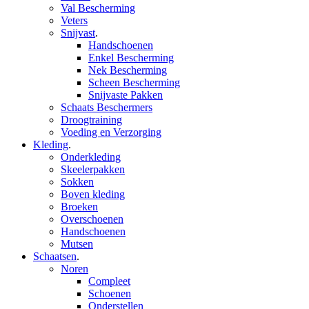
Val Bescherming
Veters
Snijvast
.
Handschoenen
Enkel Bescherming
Nek Bescherming
Scheen Bescherming
Snijvaste Pakken
Schaats Beschermers
Droogtraining
Voeding en Verzorging
Kleding
.
Onderkleding
Skeelerpakken
Sokken
Boven kleding
Broeken
Overschoenen
Handschoenen
Mutsen
Schaatsen
.
Noren
Compleet
Schoenen
Onderstellen