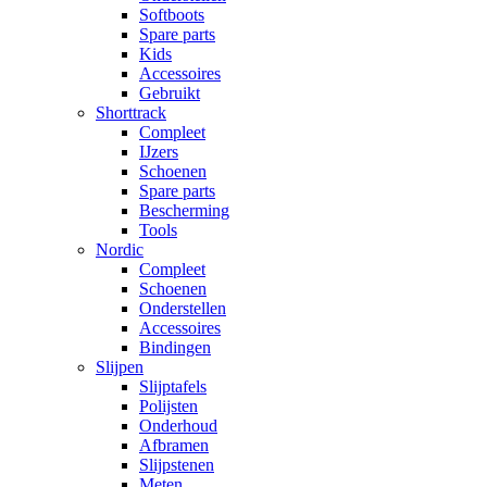
Softboots
Spare parts
Kids
Accessoires
Gebruikt
Shorttrack
Compleet
IJzers
Schoenen
Spare parts
Bescherming
Tools
Nordic
Compleet
Schoenen
Onderstellen
Accessoires
Bindingen
Slijpen
Slijptafels
Polijsten
Onderhoud
Afbramen
Slijpstenen
Meten