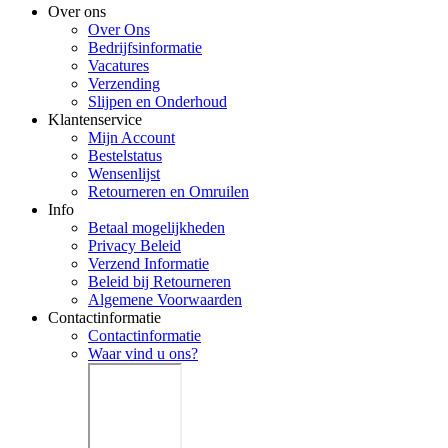
Over ons
Over Ons
Bedrijfsinformatie
Vacatures
Verzending
Slijpen en Onderhoud
Klantenservice
Mijn Account
Bestelstatus
Wensenlijst
Retourneren en Omruilen
Info
Betaal mogelijkheden
Privacy Beleid
Verzend Informatie
Beleid bij Retourneren
Algemene Voorwaarden
Contactinformatie
Contactinformatie
Waar vind u ons?