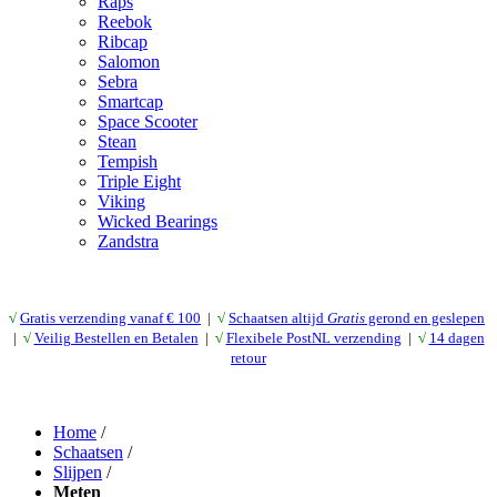
Raps
Reebok
Ribcap
Salomon
Sebra
Smartcap
Space Scooter
Stean
Tempish
Triple Eight
Viking
Wicked Bearings
Zandstra
√
Gratis verzending vanaf € 10
0
|
√
Schaatsen altijd
Gratis
gerond en geslepen
|
√
Veilig Bestellen en Betalen
|
√
Flexibele PostNL verzending
|
√
14 dagen
retour
Home
/
Schaatsen
/
Slijpen
/
Meten