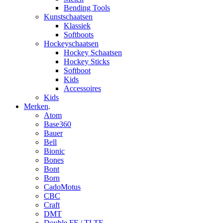
Bending Tools
Kunstschaatsen
Klassiek
Softboots
Hockeyschaatsen
Hockey Schaatsen
Hockey Sticks
Softboot
Kids
Accessoires
Kids
Merken
.
Atom
Base360
Bauer
Bell
Bionic
Bones
Bont
Born
CadoMotus
CBC
Craft
DMT
Double FF / TLTF