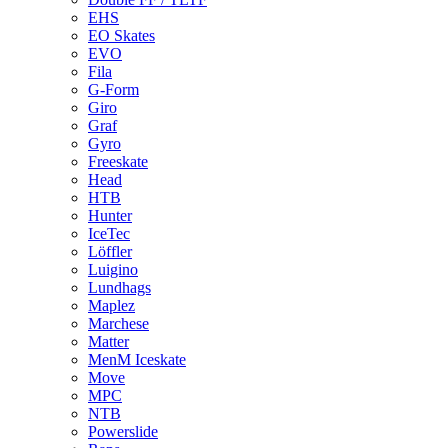
EHS
EO Skates
EVO
Fila
G-Form
Giro
Graf
Gyro
Freeskate
Head
HTB
Hunter
IceTec
Löffler
Luigino
Lundhags
Maplez
Marchese
Matter
MenM Iceskate
Move
MPC
NTB
Powerslide