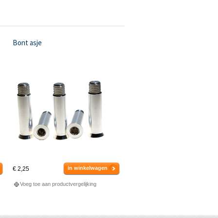
Bont asje
in winkelwagen
€ 2,25
Voeg toe aan productvergelijking