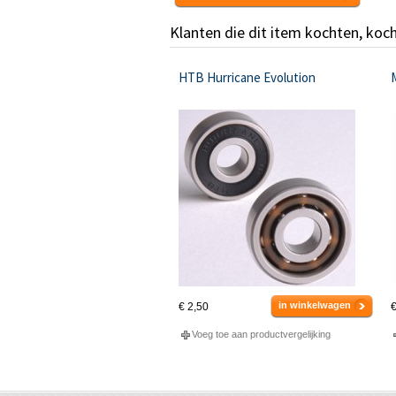
Klanten die dit item kochten, koc
HTB Hurricane Evolution
in winkelwagen
€ 2,50
€
Voeg toe aan productvergelijking