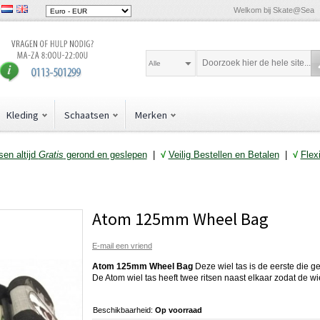
Welkom bij Skate@Sea
Alle
Kleding
Schaatsen
Merken
en altijd
Gratis
gerond en geslepen
|
√
Veilig Bestellen en Betalen
|
√
Flex
Atom 125mm Wheel Bag
E-mail een vriend
Atom 125mm Wheel Bag
Deze wiel tas is de eerste die g
De Atom wiel tas heeft twee ritsen naast elkaar zodat de wie
Beschikbaarheid:
Op voorraad