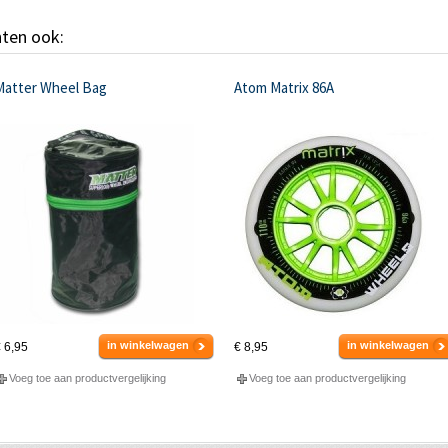
hten ook:
Matter Wheel Bag
Atom Matrix 86A
in winkelwagen
in winkelwagen
 6,95
€ 8,95
Voeg toe aan productvergelijking
Voeg toe aan productvergelijking