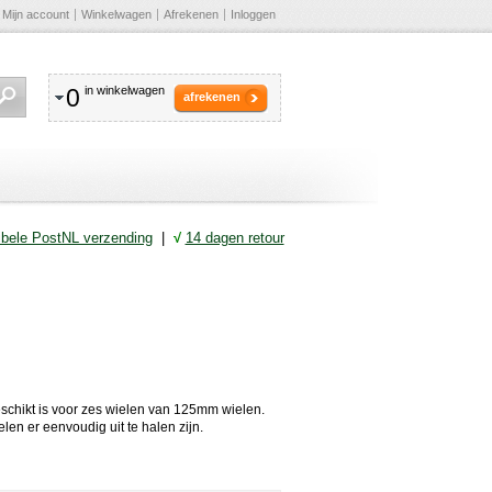
Mijn account
Winkelwagen
Afrekenen
Inloggen
0
in winkelwagen
afrekenen
ibele PostNL verzending
|
√
14 dagen retour
eschikt is voor zes wielen van 125mm wielen.
len er eenvoudig uit te halen zijn.