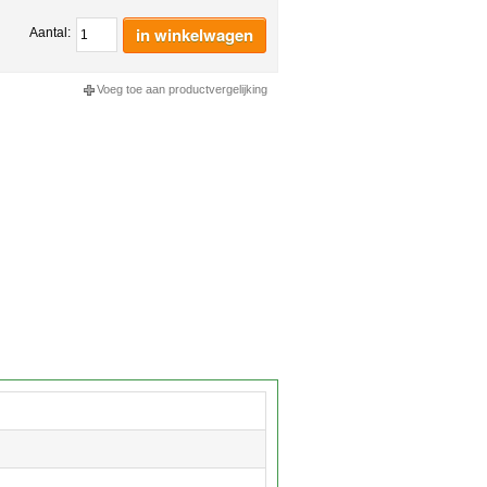
in winkelwagen
Aantal:
Voeg toe aan productvergelijking