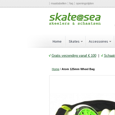
maattabellen
faq
openingstijden
Home
Skates
Accessoires
√
Gratis verzending vanaf € 10
0
|
√
Schaats
Home
/
Atom 125mm Wheel Bag