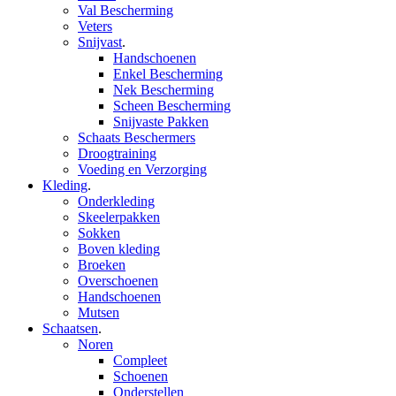
Val Bescherming
Veters
Snijvast
.
Handschoenen
Enkel Bescherming
Nek Bescherming
Scheen Bescherming
Snijvaste Pakken
Schaats Beschermers
Droogtraining
Voeding en Verzorging
Kleding
.
Onderkleding
Skeelerpakken
Sokken
Boven kleding
Broeken
Overschoenen
Handschoenen
Mutsen
Schaatsen
.
Noren
Compleet
Schoenen
Onderstellen