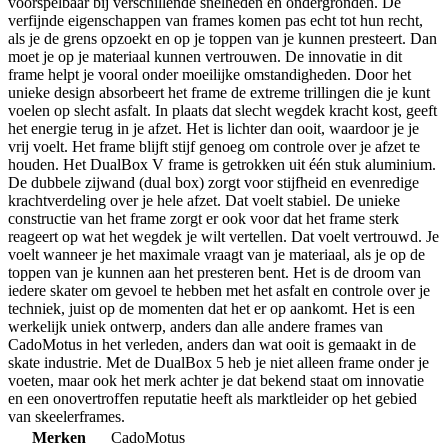
voorspelbaar bij verschillende snelheden en ondergronden. De
verfijnde eigenschappen van frames komen pas echt tot hun recht,
als je de grens opzoekt en op je toppen van je kunnen presteert. Dan
moet je op je materiaal kunnen vertrouwen. De innovatie in dit
frame helpt je vooral onder moeilijke omstandigheden. Door het
unieke design absorbeert het frame de extreme trillingen die je kunt
voelen op slecht asfalt. In plaats dat slecht wegdek kracht kost, geeft
het energie terug in je afzet. Het is lichter dan ooit, waardoor je je
vrij voelt. Het frame blijft stijf genoeg om controle over je afzet te
houden. Het DualBox V frame is getrokken uit één stuk aluminium.
De dubbele zijwand (dual box) zorgt voor stijfheid en evenredige
krachtverdeling over je hele afzet. Dat voelt stabiel. De unieke
constructie van het frame zorgt er ook voor dat het frame sterk
reageert op wat het wegdek je wilt vertellen. Dat voelt vertrouwd. Je
voelt wanneer je het maximale vraagt van je materiaal, als je op de
toppen van je kunnen aan het presteren bent. Het is de droom van
iedere skater om gevoel te hebben met het asfalt en controle over je
techniek, juist op de momenten dat het er op aankomt. Het is een
werkelijk uniek ontwerp, anders dan alle andere frames van
CadoMotus in het verleden, anders dan wat ooit is gemaakt in de
skate industrie. Met de DualBox 5 heb je niet alleen frame onder je
voeten, maar ook het merk achter je dat bekend staat om innovatie
en een onovertroffen reputatie heeft als marktleider op het gebied
van skeelerframes.
Merken
CadoMotus