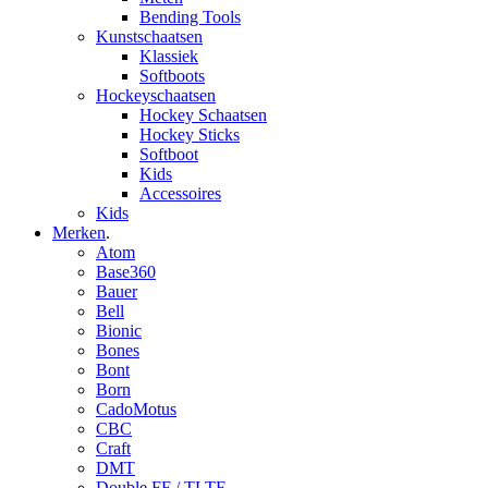
Bending Tools
Kunstschaatsen
Klassiek
Softboots
Hockeyschaatsen
Hockey Schaatsen
Hockey Sticks
Softboot
Kids
Accessoires
Kids
Merken
.
Atom
Base360
Bauer
Bell
Bionic
Bones
Bont
Born
CadoMotus
CBC
Craft
DMT
Double FF / TLTF