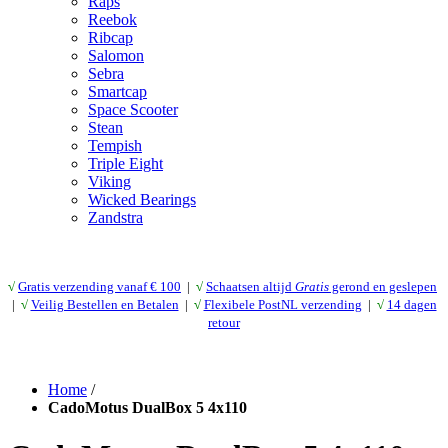
Raps
Reebok
Ribcap
Salomon
Sebra
Smartcap
Space Scooter
Stean
Tempish
Triple Eight
Viking
Wicked Bearings
Zandstra
√
Gratis verzending vanaf € 10
0
|
√
Schaatsen altijd
Gratis
gerond en geslepen
|
√
Veilig Bestellen en Betalen
|
√
Flexibele PostNL verzending
|
√
14 dagen
retour
Home
/
CadoMotus DualBox 5 4x110