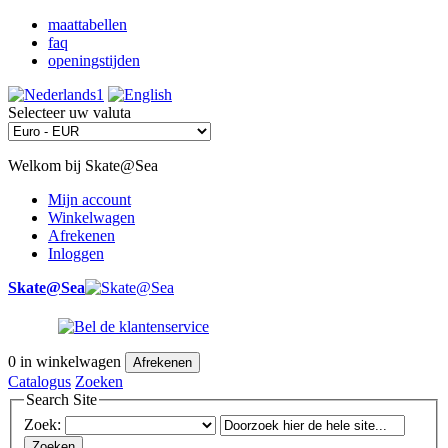
maattabellen
faq
openingstijden
Selecteer uw valuta
Welkom bij Skate@Sea
Mijn account
Winkelwagen
Afrekenen
Inloggen
Skate@Sea
0
in winkelwagen
Afrekenen
Catalogus
Zoeken
Search Site
Zoek:
Zoeken