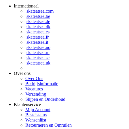
Internationaal
skateatsea.com
skateatsea.be
skateatsea.de
skateatsea.dk
skateatsea.es
skateatsea.fr
skateatsea.it
skateatsea.no
skateatsea.ru
skateatsea.se
skateatsea.uk
Over ons
Over Ons
Bedrijfsinformatie
Vacatures
Verzending
Slijpen en Onderhoud
Klantenservice
Mijn Account
Bestelstatus
Wensenlijst
Retourneren en Omruilen