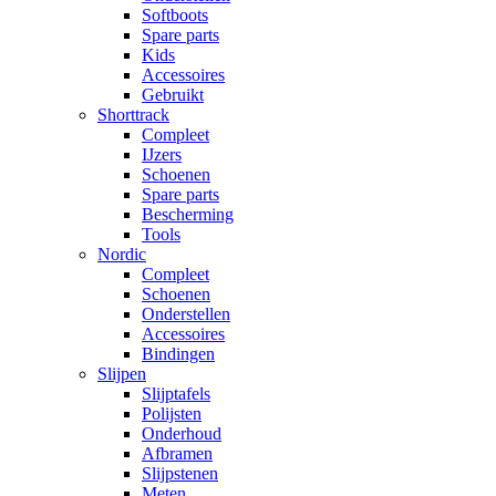
Softboots
Spare parts
Kids
Accessoires
Gebruikt
Shorttrack
Compleet
IJzers
Schoenen
Spare parts
Bescherming
Tools
Nordic
Compleet
Schoenen
Onderstellen
Accessoires
Bindingen
Slijpen
Slijptafels
Polijsten
Onderhoud
Afbramen
Slijpstenen
Meten