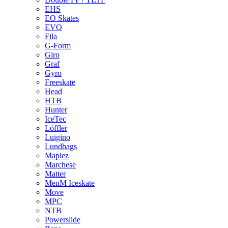
EHS
EO Skates
EVO
Fila
G-Form
Giro
Graf
Gyro
Freeskate
Head
HTB
Hunter
IceTec
Löffler
Luigino
Lundhags
Maplez
Marchese
Matter
MenM Iceskate
Move
MPC
NTB
Powerslide