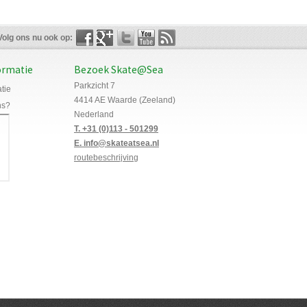
Volg ons nu ook op:
ormatie
Bezoek Skate@Sea
Parkzicht 7
tie
4414 AE Waarde (Zeeland)
ns?
Nederland
T. +31 (0)113 - 501299
E. info@skateatsea.nl
routebeschrijving