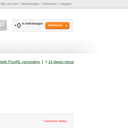
Mijn account
Winkelwagen
Afrekenen
Inloggen
0
in winkelwagen
afrekenen
ibele PostNL verzending
|
√
14 dagen retour
* Verplichte velden