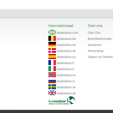
Internationaal
Over ons
skateatsea.com
Over Ons
skateatsea.be
Bedrijfsinformatie
skateatsea.de
Vacatures
skateatsea.dk
Verzending
skateatsea.es
Slijpen en Onder
skateatsea.fr
skateatsea.it
skateatsea.no
skateatsea.ru
skateatsea.se
skateatsea.uk