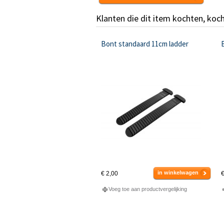
Klanten die dit item kochten, koc
Bont standaard 11cm ladder
B
in winkelwagen
€ 2,00
€
Voeg toe aan productvergelijking