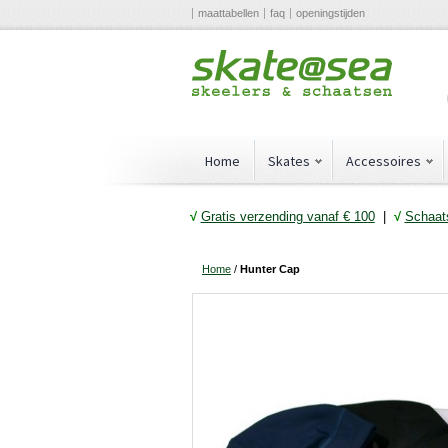
maattabellen
faq
openingstijden
Home
Skates
Accessoires
√
Gratis verzending vanaf € 10
0
|
√
Schaats
Home
/
Hunter Cap