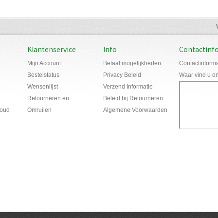
Klantenservice
Info
Contactinf
Mijn Account
Betaal mogelijkheden
Contactinforma
Bestelstatus
Privacy Beleid
Waar vind u o
Wensenlijst
Verzend Informatie
Retourneren en
Beleid bij Retourneren
houd
Omruilen
Algemene Voorwaarden