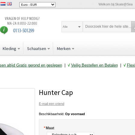
Welkom bij Skate@Sea
Alle
Kleding
Schaatsen
Merken
en altijd
Gratis
gerond en geslepen
|
√
Veilig Bestellen en Betalen
|
√
Flex
Hunter Cap
E-mail een vriend
Beschikbaarheid:
Op voorraad
*
Maat