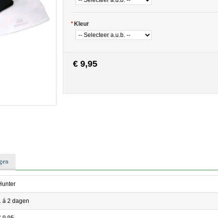
*
Kleur
€ 9,95
gen
Hunter
1 á 2 dagen
€ 9,95