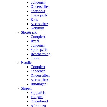
Schoenen
Onderstellen
Softboots
Spare parts
Kids
Accessoires
Gebruikt
Shorttrack
Compleet
IJzers
Schoenen
Spare parts
Bescherming
Tools
Nordic
Compleet
Schoenen
Onderstellen
Accessoires
Bindingen
Slijpen
Slijptafels
Polijsten
Onderhoud
Afbramen