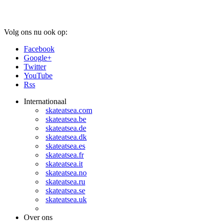
Volg ons nu ook op:
Facebook
Google+
Twitter
YouTube
Rss
Internationaal
skateatsea.com
skateatsea.be
skateatsea.de
skateatsea.dk
skateatsea.es
skateatsea.fr
skateatsea.it
skateatsea.no
skateatsea.ru
skateatsea.se
skateatsea.uk
Over ons