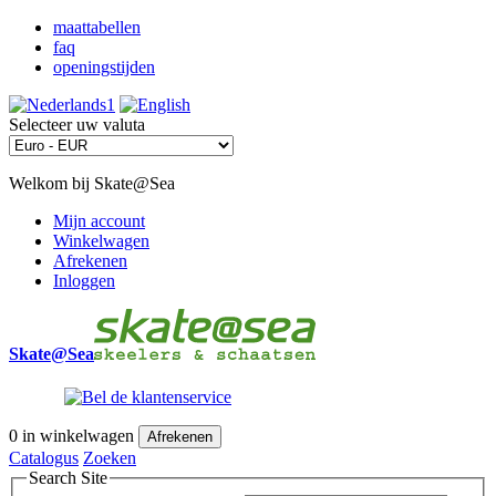
maattabellen
faq
openingstijden
Selecteer uw valuta
Welkom bij Skate@Sea
Mijn account
Winkelwagen
Afrekenen
Inloggen
Skate@Sea
0
in winkelwagen
Afrekenen
Catalogus
Zoeken
Search Site