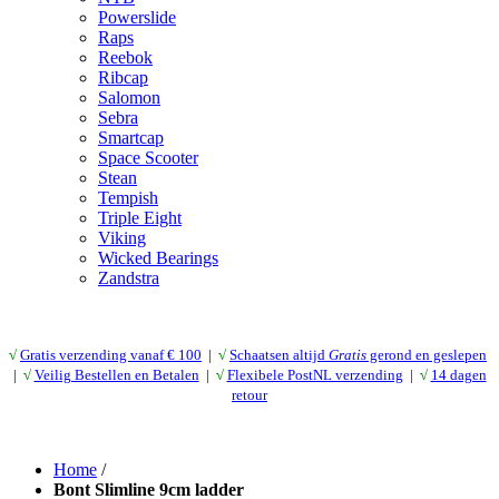
Powerslide
Raps
Reebok
Ribcap
Salomon
Sebra
Smartcap
Space Scooter
Stean
Tempish
Triple Eight
Viking
Wicked Bearings
Zandstra
√
Gratis verzending vanaf € 10
0
|
√
Schaatsen altijd
Gratis
gerond en geslepen
|
√
Veilig Bestellen en Betalen
|
√
Flexibele PostNL verzending
|
√
14 dagen
retour
Home
/
Bont Slimline 9cm ladder