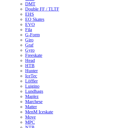
DMT
Double FF / TLTF
EHS
EO Skates
EVO
Fila
G-Form
Giro
Graf
Gyro
Freeskate
Head
HTB
Hunter
IceTec
Löffler
Luigino
Lundhags
Maplez
Marchese
Matter
MenM Iceskate
Move
MPC
NTB