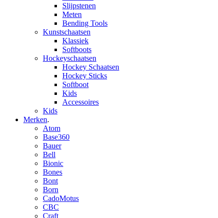
Slijpstenen
Meten
Bending Tools
Kunstschaatsen
Klassiek
Softboots
Hockeyschaatsen
Hockey Schaatsen
Hockey Sticks
Softboot
Kids
Accessoires
Kids
Merken
.
Atom
Base360
Bauer
Bell
Bionic
Bones
Bont
Born
CadoMotus
CBC
Craft