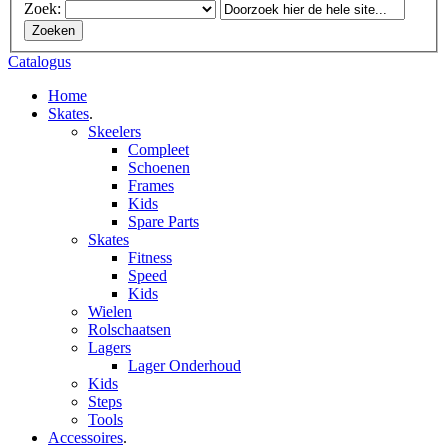
Zoek:
Zoeken
Catalogus
Home
Skates
.
Skeelers
Compleet
Schoenen
Frames
Kids
Spare Parts
Skates
Fitness
Speed
Kids
Wielen
Rolschaatsen
Lagers
Lager Onderhoud
Kids
Steps
Tools
Accessoires
.