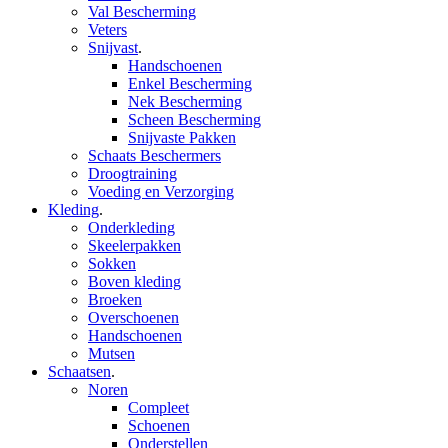
Val Bescherming
Veters
Snijvast
.
Handschoenen
Enkel Bescherming
Nek Bescherming
Scheen Bescherming
Snijvaste Pakken
Schaats Beschermers
Droogtraining
Voeding en Verzorging
Kleding
.
Onderkleding
Skeelerpakken
Sokken
Boven kleding
Broeken
Overschoenen
Handschoenen
Mutsen
Schaatsen
.
Noren
Compleet
Schoenen
Onderstellen