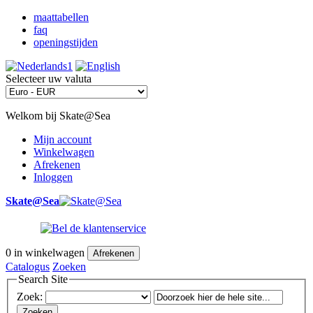
maattabellen
faq
openingstijden
Selecteer uw valuta
Welkom bij Skate@Sea
Mijn account
Winkelwagen
Afrekenen
Inloggen
Skate@Sea
0
in winkelwagen
Afrekenen
Catalogus
Zoeken
Search Site
Zoek:
Zoeken