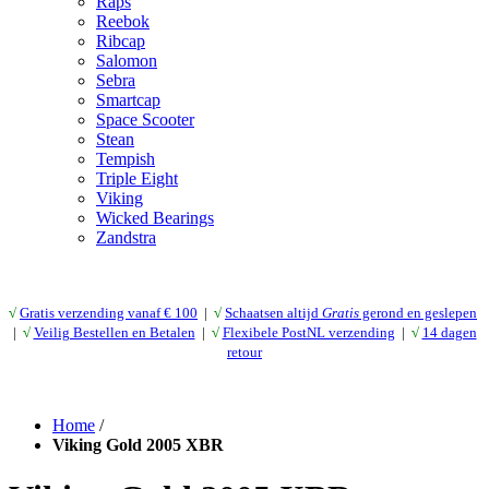
Raps
Reebok
Ribcap
Salomon
Sebra
Smartcap
Space Scooter
Stean
Tempish
Triple Eight
Viking
Wicked Bearings
Zandstra
√
Gratis verzending vanaf € 10
0
|
√
Schaatsen altijd
Gratis
gerond en geslepen
|
√
Veilig Bestellen en Betalen
|
√
Flexibele PostNL verzending
|
√
14 dagen
retour
Home
/
Viking Gold 2005 XBR