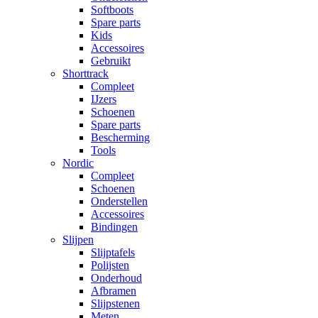
Softboots
Spare parts
Kids
Accessoires
Gebruikt
Shorttrack
Compleet
IJzers
Schoenen
Spare parts
Bescherming
Tools
Nordic
Compleet
Schoenen
Onderstellen
Accessoires
Bindingen
Slijpen
Slijptafels
Polijsten
Onderhoud
Afbramen
Slijpstenen
Meten