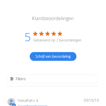
Klantbeoordelingen
5
Gebaseerd op 2 beoordelingen
Schrijf een beoordeling
Filters
Publ
masaharu a.
09/16/19
Geverifieerde koper