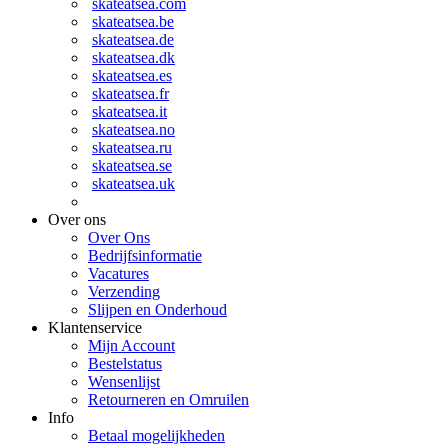
skateatsea.com
skateatsea.be
skateatsea.de
skateatsea.dk
skateatsea.es
skateatsea.fr
skateatsea.it
skateatsea.no
skateatsea.ru
skateatsea.se
skateatsea.uk
Over ons
Over Ons
Bedrijfsinformatie
Vacatures
Verzending
Slijpen en Onderhoud
Klantenservice
Mijn Account
Bestelstatus
Wensenlijst
Retourneren en Omruilen
Info
Betaal mogelijkheden