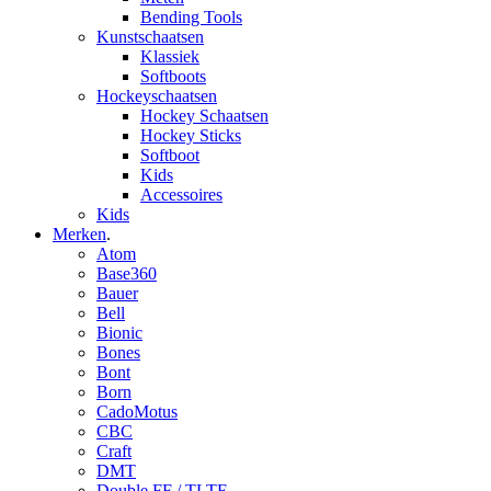
Bending Tools
Kunstschaatsen
Klassiek
Softboots
Hockeyschaatsen
Hockey Schaatsen
Hockey Sticks
Softboot
Kids
Accessoires
Kids
Merken
.
Atom
Base360
Bauer
Bell
Bionic
Bones
Bont
Born
CadoMotus
CBC
Craft
DMT
Double FF / TLTF