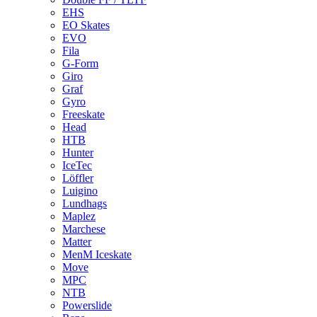
EHS
EO Skates
EVO
Fila
G-Form
Giro
Graf
Gyro
Freeskate
Head
HTB
Hunter
IceTec
Löffler
Luigino
Lundhags
Maplez
Marchese
Matter
MenM Iceskate
Move
MPC
NTB
Powerslide