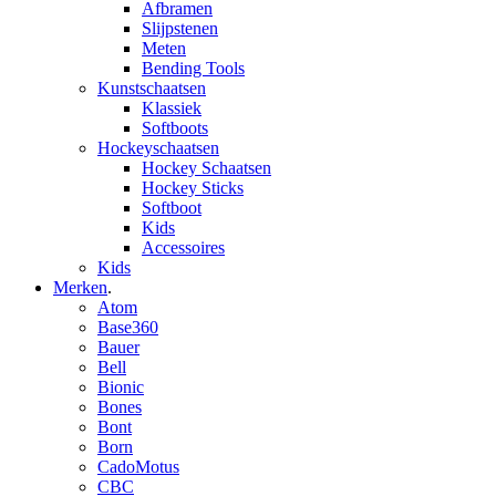
Afbramen
Slijpstenen
Meten
Bending Tools
Kunstschaatsen
Klassiek
Softboots
Hockeyschaatsen
Hockey Schaatsen
Hockey Sticks
Softboot
Kids
Accessoires
Kids
Merken
.
Atom
Base360
Bauer
Bell
Bionic
Bones
Bont
Born
CadoMotus
CBC