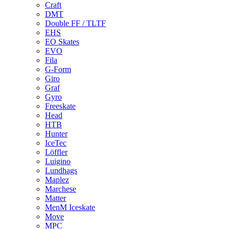
Craft
DMT
Double FF / TLTF
EHS
EO Skates
EVO
Fila
G-Form
Giro
Graf
Gyro
Freeskate
Head
HTB
Hunter
IceTec
Löffler
Luigino
Lundhags
Maplez
Marchese
Matter
MenM Iceskate
Move
MPC