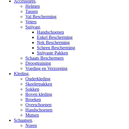
Accessoires
.
Helmen
Tassen
Val Bescherming
Veters
Snijvast
.
Handschoenen
Enkel Bescherming
Nek Bescherming
Scheen Bescherming
Snijvaste Pakken
Schaats Beschermers
Droogtraining
Voeding en Verzorging
Kleding
.
Onderkleding
Skeelerpakken
Sokken
Boven kleding
Broeken
Overschoenen
Handschoenen
Mutsen
Schaatsen
.
Noren