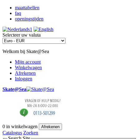
maattabellen
faq
openingstijden
Selecteer uw valuta
Welkom bij Skate@Sea
Mijn account
Winkelwagen
Afrekenen
Inloggen
Skate@Sea
0
in winkelwagen
Afrekenen
Catalogus
Zoeken
Search Site