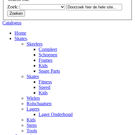
Zoek:
Zoeken
Catalogus
Home
Skates
.
Skeelers
Compleet
Schoenen
Frames
Kids
Spare Parts
Skates
Fitness
Speed
Kids
Wielen
Rolschaatsen
Lagers
Lager Onderhoud
Kids
Steps
Tools