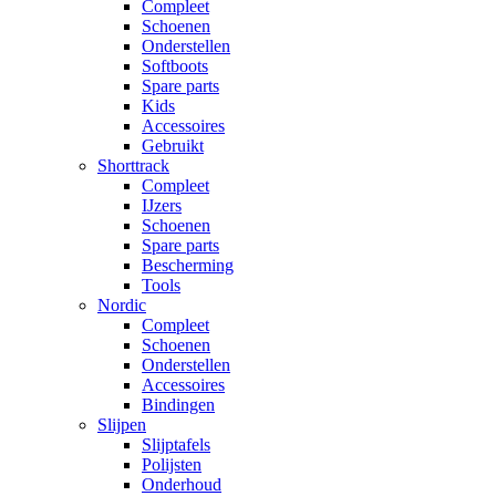
Compleet
Schoenen
Onderstellen
Softboots
Spare parts
Kids
Accessoires
Gebruikt
Shorttrack
Compleet
IJzers
Schoenen
Spare parts
Bescherming
Tools
Nordic
Compleet
Schoenen
Onderstellen
Accessoires
Bindingen
Slijpen
Slijptafels
Polijsten
Onderhoud