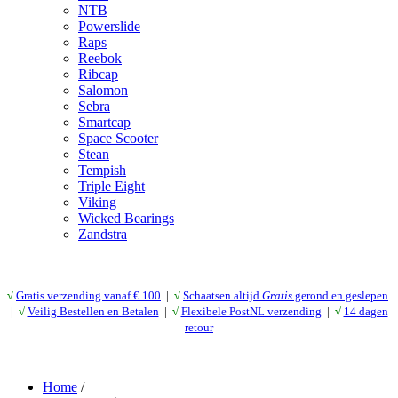
NTB
Powerslide
Raps
Reebok
Ribcap
Salomon
Sebra
Smartcap
Space Scooter
Stean
Tempish
Triple Eight
Viking
Wicked Bearings
Zandstra
√
Gratis verzending vanaf € 10
0
|
√
Schaatsen altijd
Gratis
gerond en geslepen
|
√
Veilig Bestellen en Betalen
|
√
Flexibele PostNL verzending
|
√
14 dagen
retour
Home
/