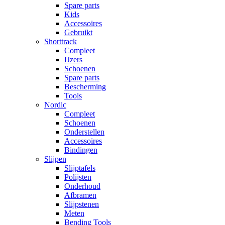
Spare parts
Kids
Accessoires
Gebruikt
Shorttrack
Compleet
IJzers
Schoenen
Spare parts
Bescherming
Tools
Nordic
Compleet
Schoenen
Onderstellen
Accessoires
Bindingen
Slijpen
Slijptafels
Polijsten
Onderhoud
Afbramen
Slijpstenen
Meten
Bending Tools