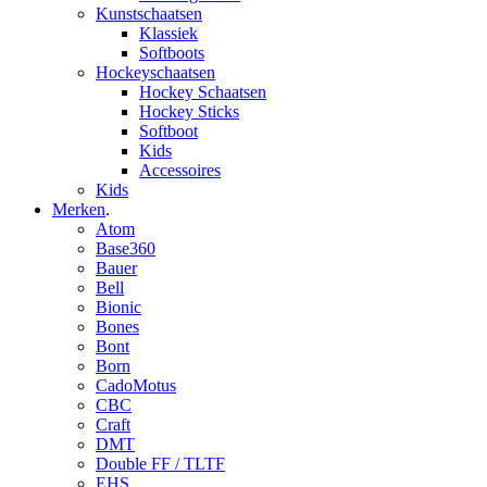
Kunstschaatsen
Klassiek
Softboots
Hockeyschaatsen
Hockey Schaatsen
Hockey Sticks
Softboot
Kids
Accessoires
Kids
Merken
.
Atom
Base360
Bauer
Bell
Bionic
Bones
Bont
Born
CadoMotus
CBC
Craft
DMT
Double FF / TLTF
EHS