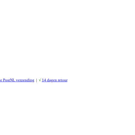
le PostNL verzending
|
√
14 dagen retour