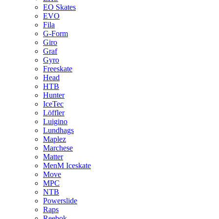
EO Skates
EVO
Fila
G-Form
Giro
Graf
Gyro
Freeskate
Head
HTB
Hunter
IceTec
Löffler
Luigino
Lundhags
Maplez
Marchese
Matter
MenM Iceskate
Move
MPC
NTB
Powerslide
Raps
Reebok