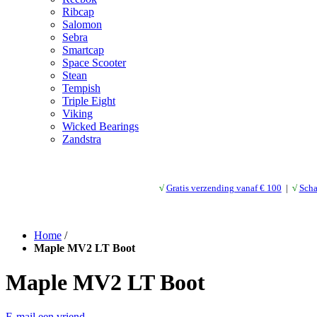
Ribcap
Salomon
Sebra
Smartcap
Space Scooter
Stean
Tempish
Triple Eight
Viking
Wicked Bearings
Zandstra
√
Gratis verzending vanaf € 10
0
|
√
Scha
Home
/
Maple MV2 LT Boot
Maple MV2 LT Boot
E-mail een vriend