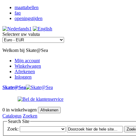
maattabellen
faq
openingstijden
Selecteer uw valuta
Welkom bij Skate@Sea
Mijn account
Winkelwagen
Afrekenen
Inloggen
Skate@Sea
0
in winkelwagen
Afrekenen
Catalogus
Zoeken
Search Site
Zoek:
Zoek