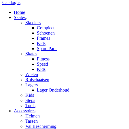
Catalogus
Home
Skates
.
Skeelers
Compleet
Schoenen
Frames
Kids
Spare Parts
Skates
Fitness
Speed
Kids
Wielen
Rolschaatsen
Lagers
Lager Onderhoud
Kids
Steps
Tools
Accessoires
.
Helmen
Tassen
Val Bescherming