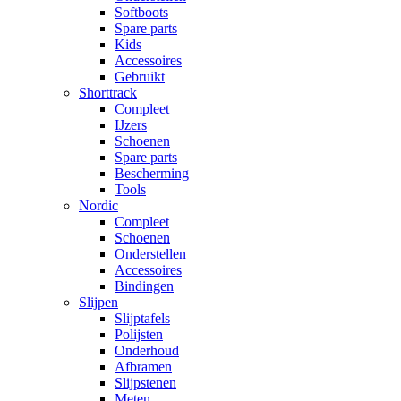
Softboots
Spare parts
Kids
Accessoires
Gebruikt
Shorttrack
Compleet
IJzers
Schoenen
Spare parts
Bescherming
Tools
Nordic
Compleet
Schoenen
Onderstellen
Accessoires
Bindingen
Slijpen
Slijptafels
Polijsten
Onderhoud
Afbramen
Slijpstenen
Meten