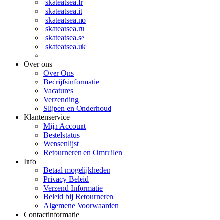
skateatsea.fr
skateatsea.it
skateatsea.no
skateatsea.ru
skateatsea.se
skateatsea.uk
Over ons
Over Ons
Bedrijfsinformatie
Vacatures
Verzending
Slijpen en Onderhoud
Klantenservice
Mijn Account
Bestelstatus
Wensenlijst
Retourneren en Omruilen
Info
Betaal mogelijkheden
Privacy Beleid
Verzend Informatie
Beleid bij Retourneren
Algemene Voorwaarden
Contactinformatie