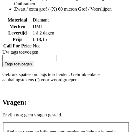
Ontbramen
Zwart / extra grof / (X) 60 micron Grof / Voorslijpen
Materiaal
Diamant
Merken
DMT
Levertijd
1 á 2 dagen
Prijs
€ 18,15
Call For Price
Nee
Uw tags toevoegen
Tags toevoegen
Gebruik spaties om tags te scheiden. Gebruik enkele
aanhalingstekens (‘) voor woordgroepen.
Vragen:
Er zijn nog geen vragen gesteld.
Stel een vraag en krijg een antwoorden en help zo je mede-