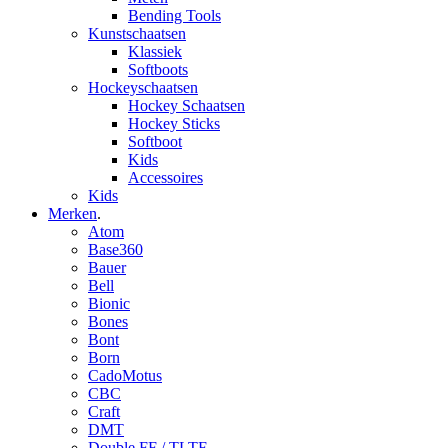
Bending Tools
Kunstschaatsen
Klassiek
Softboots
Hockeyschaatsen
Hockey Schaatsen
Hockey Sticks
Softboot
Kids
Accessoires
Kids
Merken
.
Atom
Base360
Bauer
Bell
Bionic
Bones
Bont
Born
CadoMotus
CBC
Craft
DMT
Double FF / TLTF