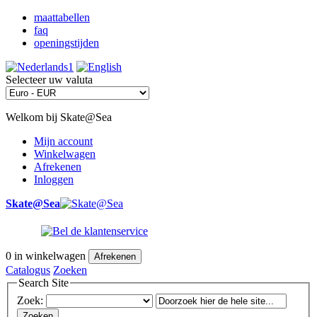
maattabellen
faq
openingstijden
Selecteer uw valuta
Welkom bij Skate@Sea
Mijn account
Winkelwagen
Afrekenen
Inloggen
Skate@Sea
0
in winkelwagen
Afrekenen
Catalogus
Zoeken
Search Site
Zoek:
Zoeken