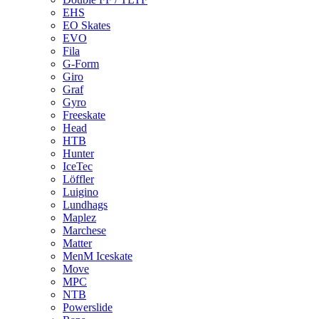
EHS
EO Skates
EVO
Fila
G-Form
Giro
Graf
Gyro
Freeskate
Head
HTB
Hunter
IceTec
Löffler
Luigino
Lundhags
Maplez
Marchese
Matter
MenM Iceskate
Move
MPC
NTB
Powerslide