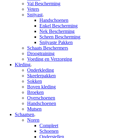
Val Bescherming
Veters
Snijvast
.
Handschoenen
Enkel Bescherming
Nek Bescherming
Scheen Bescherming
Snijvaste Pakken
Schaats Beschermers
Droogtraining
Voeding en Verzorging
Kleding
.
Onderkleding
Skeelerpakken
Sokken
Boven kleding
Broeken
Overschoenen
Handschoenen
Mutsen
Schaatsen
.
Noren
Compleet
Schoenen
Onderstellen