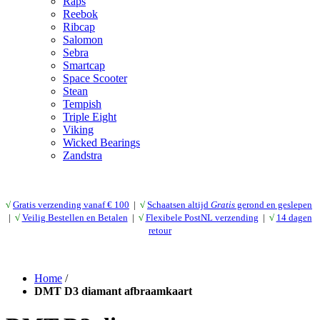
Raps
Reebok
Ribcap
Salomon
Sebra
Smartcap
Space Scooter
Stean
Tempish
Triple Eight
Viking
Wicked Bearings
Zandstra
√
Gratis verzending vanaf € 10
0
|
√
Schaatsen altijd
Gratis
gerond en geslepen
|
√
Veilig Bestellen en Betalen
|
√
Flexibele PostNL verzending
|
√
14 dagen
retour
Home
/
DMT D3 diamant afbraamkaart