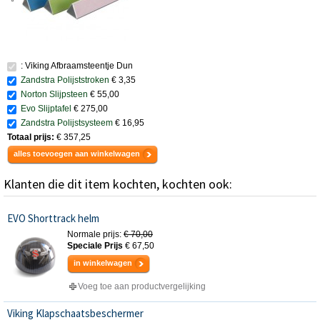
: Viking Afbraamsteentje Dun
Zandstra Polijststroken
€ 3,35
Norton Slijpsteen
€ 55,00
Evo Slijptafel
€ 275,00
Zandstra Polijstsysteem
€ 16,95
Totaal prijs:
€ 357,25
alles toevoegen aan winkelwagen
Klanten die dit item kochten, kochten ook:
EVO Shorttrack helm
Normale prijs:
€ 70,00
Speciale Prijs
€ 67,50
in winkelwagen
Voeg toe aan productvergelijking
Viking Klapschaatsbeschermer