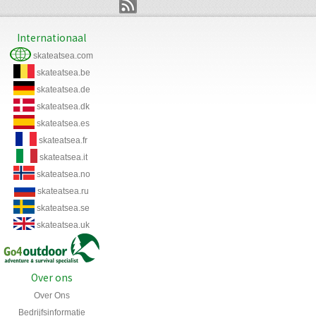
Internationaal
skateatsea.com
skateatsea.be
skateatsea.de
skateatsea.dk
skateatsea.es
skateatsea.fr
skateatsea.it
skateatsea.no
skateatsea.ru
skateatsea.se
skateatsea.uk
Over ons
Over Ons
Bedrijfsinformatie