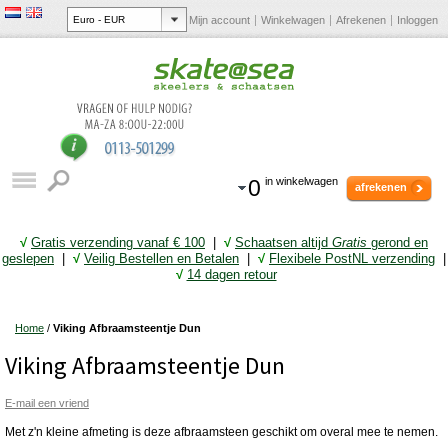
Mijn account
Winkelwagen
Afrekenen
Inloggen
0
in winkelwagen
afrekenen
√
Gratis verzending vanaf € 10
0
|
√
Schaatsen altijd
Gratis
gerond en
geslepen
|
√
Veilig Bestellen en Betalen
|
√
Flexibele PostNL verzending
|
√
14 dagen retour
Home
/
Viking Afbraamsteentje Dun
Viking Afbraamsteentje Dun
E-mail een vriend
Met z'n kleine afmeting is deze afbraamsteen geschikt om overal mee te nemen.