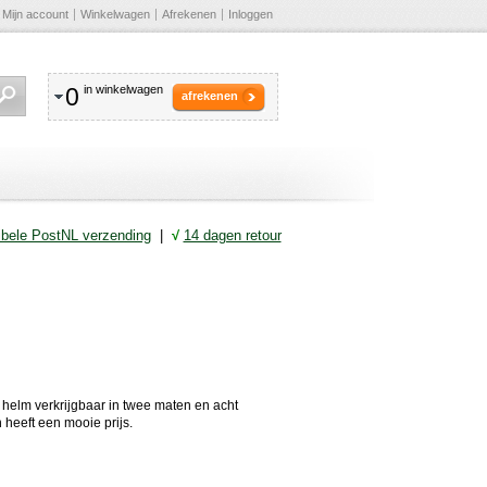
Mijn account
Winkelwagen
Afrekenen
Inloggen
0
in winkelwagen
afrekenen
ibele PostNL verzending
|
√
14 dagen retour
k helm verkrijgbaar in twee maten en acht
heeft een mooie prijs.