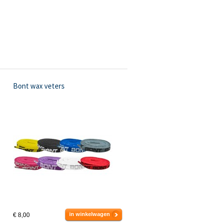
Bont wax veters
in winkelwagen
€ 8,00