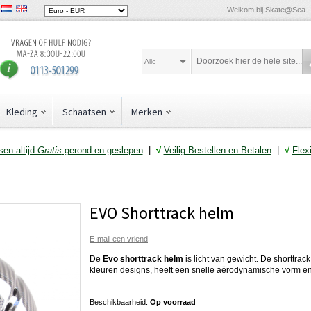
Welkom bij Skate@Sea
Alle
Kleding
Schaatsen
Merken
en altijd
Gratis
gerond en geslepen
|
√
Veilig Bestellen en Betalen
|
√
Flex
EVO Shorttrack helm
E-mail een vriend
De
Evo shorttrack helm
is licht van gewicht. De shorttrac
kleuren designs, heeft een snelle aërodynamische vorm en 
Beschikbaarheid:
Op voorraad