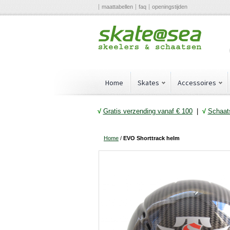
maattabellen
faq
openingstijden
Home
Skates
Accessoires
√
Gratis verzending vanaf € 10
0
|
√
Schaats
Home
/
EVO Shorttrack helm