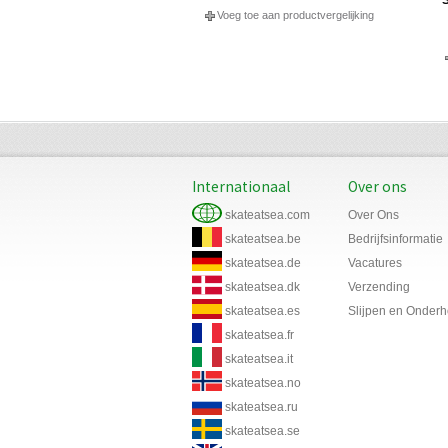
Voeg toe aan productvergelijking
Internationaal
Over ons
skateatsea.com
Over Ons
skateatsea.be
Bedrijfsinformatie
skateatsea.de
Vacatures
skateatsea.dk
Verzending
skateatsea.es
Slijpen en Onder
skateatsea.fr
skateatsea.it
skateatsea.no
skateatsea.ru
skateatsea.se