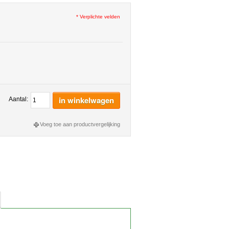
* Verplichte velden
in winkelwagen
Aantal:
Voeg toe aan productvergelijking