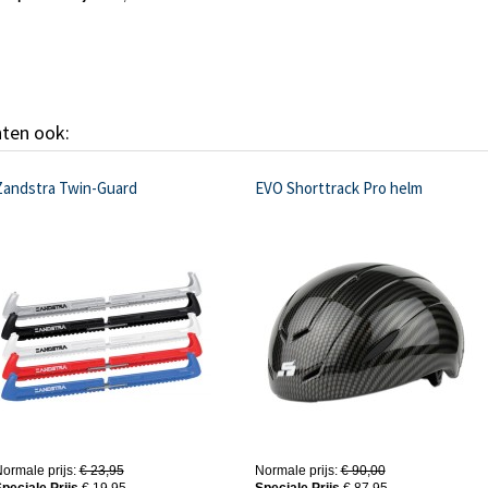
hten ook:
Zandstra Twin-Guard
EVO Shorttrack Pro helm
ormale prijs:
€ 23,95
Normale prijs:
€ 90,00
peciale Prijs
€ 19,95
Speciale Prijs
€ 87,95