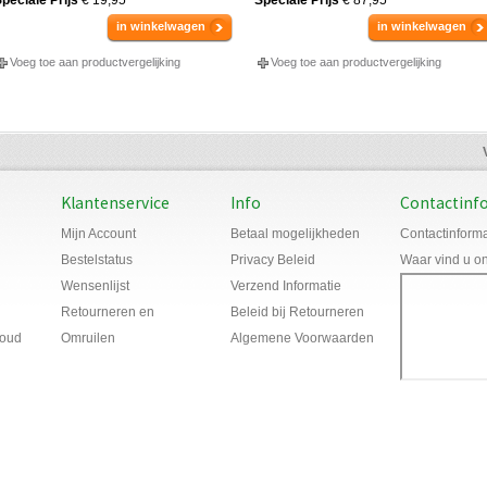
in winkelwagen
in winkelwagen
Voeg toe aan productvergelijking
Voeg toe aan productvergelijking
Klantenservice
Info
Contactinf
Mijn Account
Betaal mogelijkheden
Contactinforma
Bestelstatus
Privacy Beleid
Waar vind u o
Wensenlijst
Verzend Informatie
Retourneren en
Beleid bij Retourneren
houd
Omruilen
Algemene Voorwaarden