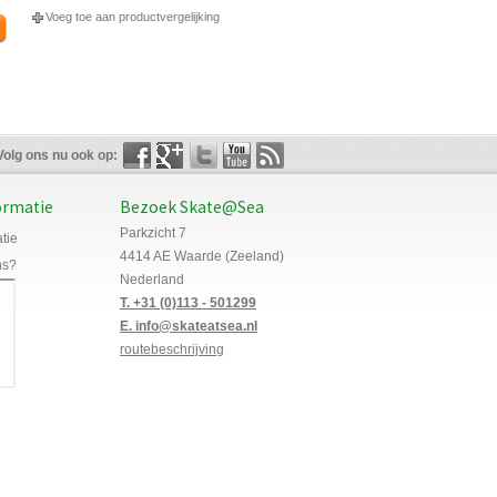
Voeg toe aan productvergelijking
Volg ons nu ook op:
ormatie
Bezoek Skate@Sea
Parkzicht 7
tie
4414 AE Waarde (Zeeland)
ns?
Nederland
T. +31 (0)113 - 501299
E. info@skateatsea.nl
routebeschrijving