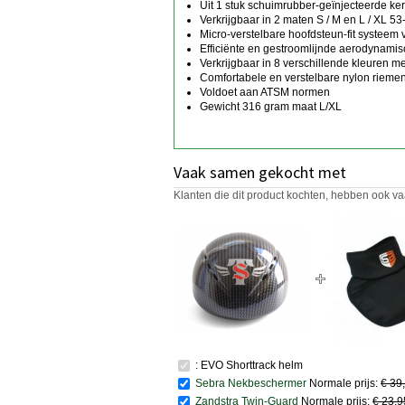
Uit 1 stuk schuimrubber-geïnjecteerde ke
Verkrijgbaar in 2 maten S / M en L / XL 53
Micro-verstelbare hoofdsteun-fit systeem
Efficiënte en gestroomlijnde aerodynami
Verkrijgbaar in 8 verschillende kleuren 
Comfortabele en verstelbare nylon rieme
Voldoet aan ATSM normen
Gewicht 316 gram maat L/XL
Vaak samen gekocht met
Klanten die dit product kochten, hebben ook va
: EVO Shorttrack helm
Sebra Nekbeschermer
Normale prijs:
€ 39
Zandstra Twin-Guard
Normale prijs:
€ 23,