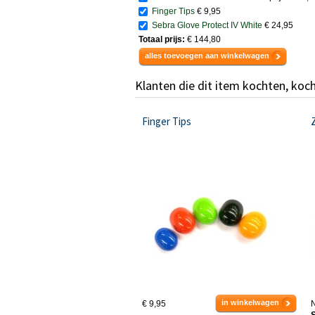
Finger Tips
€ 9,95
Sebra Glove Protect IV White
€ 24,95
Totaal prijs:
€ 144,80
alles toevoegen aan winkelwagen
Klanten die dit item kochten, koc
Finger Tips
in winkelwagen
€ 9,95
N
S