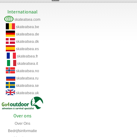
Internationaal
skateatsea.com
skateatsea.be
skateatsea.de
skateatsea.dk
skateatsea.es
skateatsea.fr
skateatsea.it
skateatsea.no
skateatsea.ru
skateatsea.se
skateatsea.uk
Over ons
Over Ons
Bedrijfsinformatie