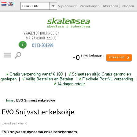
Mijn account
Winkelwagen
Afrekenen
Inloggen
0
in winkelwagen
afrekenen
√
Gratis verzending vanaf € 10
0
|
√
Schaatsen altijd
Gratis
gerond en
geslepen
|
√
Veilig Bestellen en Betalen
|
√
Flexibele PostNL verzending
|
√
14 dagen retour
Home
/
EVO Snijvast enkelsokje
EVO Snijvast enkelsokje
E-mail een vriend
EVO snijvaste dyneema enkelbeschermers.