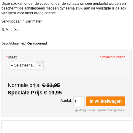
Deze sok kan onder de voet of onder de schaats schoen geplaatst worden en
beschermt de achillespees met een dyneema stuk, aan de voorzijde is de sok
van lycra voor meer draag comfort.
verkrijgbaar in vier maten
S, M, L, XL
Beschikbaarheid:
Op voorraad
*
Maat
* Verplichte velden
Normale prijs:
€ 21,95
Speciale Prijs
€ 19,95
in winkelwagen
Aantal:
Voeg toe aan productvergelijking