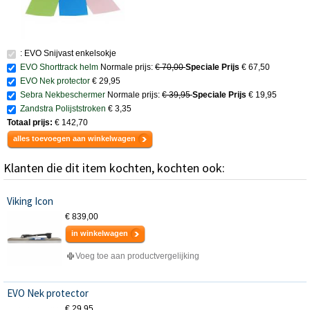
: EVO Snijvast enkelsokje
EVO Shorttrack helm
Normale prijs:
€ 70,00
Speciale Prijs
€ 67,50
EVO Nek protector
€ 29,95
Sebra Nekbeschermer
Normale prijs:
€ 39,95
Speciale Prijs
€ 19,95
Zandstra Polijststroken
€ 3,35
Totaal prijs:
€ 142,70
alles toevoegen aan winkelwagen
Klanten die dit item kochten, kochten ook:
Viking Icon
€ 839,00
in winkelwagen
Voeg toe aan productvergelijking
EVO Nek protector
€ 29,95