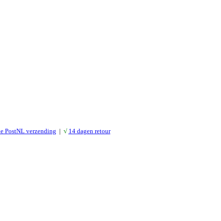
le PostNL verzending
|
√
14 dagen retour