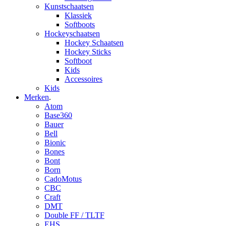
Kunstschaatsen
Klassiek
Softboots
Hockeyschaatsen
Hockey Schaatsen
Hockey Sticks
Softboot
Kids
Accessoires
Kids
Merken
.
Atom
Base360
Bauer
Bell
Bionic
Bones
Bont
Born
CadoMotus
CBC
Craft
DMT
Double FF / TLTF
EHS