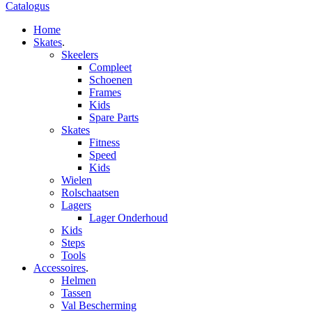
Catalogus
Home
Skates
.
Skeelers
Compleet
Schoenen
Frames
Kids
Spare Parts
Skates
Fitness
Speed
Kids
Wielen
Rolschaatsen
Lagers
Lager Onderhoud
Kids
Steps
Tools
Accessoires
.
Helmen
Tassen
Val Bescherming