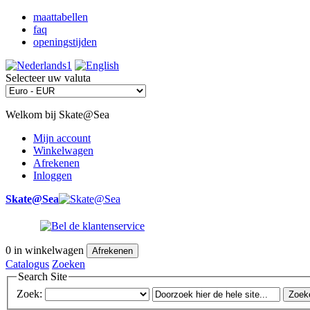
maattabellen
faq
openingstijden
Selecteer uw valuta
Welkom bij Skate@Sea
Mijn account
Winkelwagen
Afrekenen
Inloggen
Skate@Sea
0
in winkelwagen
Afrekenen
Catalogus
Zoeken
Search Site
Zoek:
Zoek