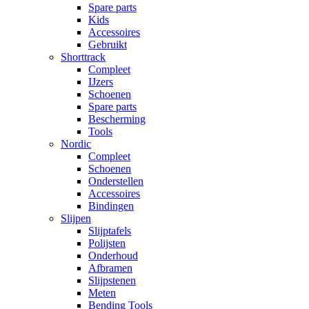
Spare parts
Kids
Accessoires
Gebruikt
Shorttrack
Compleet
IJzers
Schoenen
Spare parts
Bescherming
Tools
Nordic
Compleet
Schoenen
Onderstellen
Accessoires
Bindingen
Slijpen
Slijptafels
Polijsten
Onderhoud
Afbramen
Slijpstenen
Meten
Bending Tools