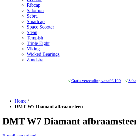
Ribcap
Salomon
Sebra
Smartcap
Space Scooter
Stean
Tempish
Triple Eight
Viking
Wicked Bearings
Zandstra
√
Gratis verzending vanaf € 10
0
|
√
Scha
Home
/
DMT W7 Diamant afbraamsteen
DMT W7 Diamant afbraamstee
E-mail een vriend