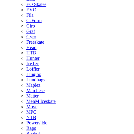
EO Skates
EVO
Fila
G-Form
Giro
Graf
Gyro
Freeskate
Head
HTB
Hunter
IceTec
Löffler
Luigino
Lundhags
Maplez
Marchese
Matter
MenM Iceskate
Move
MPC
NTB
Powerslide
Raps
Reebok