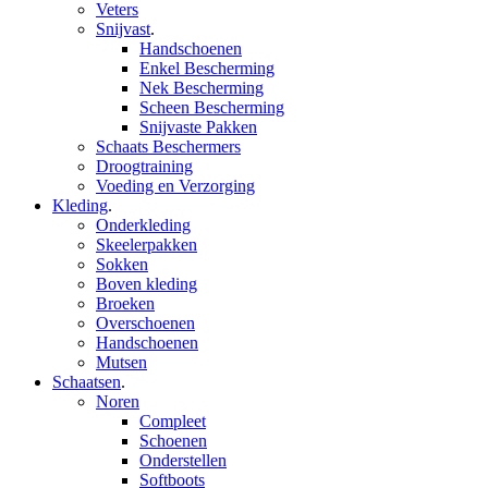
Veters
Snijvast
.
Handschoenen
Enkel Bescherming
Nek Bescherming
Scheen Bescherming
Snijvaste Pakken
Schaats Beschermers
Droogtraining
Voeding en Verzorging
Kleding
.
Onderkleding
Skeelerpakken
Sokken
Boven kleding
Broeken
Overschoenen
Handschoenen
Mutsen
Schaatsen
.
Noren
Compleet
Schoenen
Onderstellen
Softboots