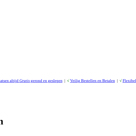
atsen altijd
Gratis
gerond en geslepen
|
√
Veilig Bestellen en Betalen
|
√
Flexibe
n