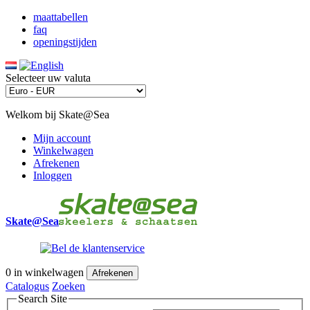
maattabellen
faq
openingstijden
Selecteer uw valuta
Welkom bij Skate@Sea
Mijn account
Winkelwagen
Afrekenen
Inloggen
Skate@Sea
0
in winkelwagen
Afrekenen
Catalogus
Zoeken
Search Site