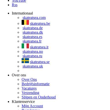
YouTube
Rss
Internationaal
skateatsea.com
skateatsea.be
skateatsea.de
skateatsea.dk
skateatsea.es
skateatsea.fr
skateatsea.it
skateatsea.no
skateatsea.ru
skateatsea.se
skateatsea.uk
Over ons
Over Ons
Bedrijfsinformatie
Vacatures
Verzending
Slijpen en Onderhoud
Klantenservice
Mijn Account