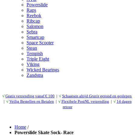
Powerslide
Raps
Reebok
Ribcap
Salomon
Sebra
Smartcap
Space Scooter
Stean
Tempish
Triple Eight
Viking
Wicked Bearings
Zandstra
√
Gratis verzending vanaf € 10
0
|
√
Schaatsen altijd
Gratis
gerond en geslepen
|
√
Veilig Bestellen en Betalen
|
√
Flexibele PostNL verzending
|
√
14 dagen
retour
Home
/
Powerslide Skate Sock- Race