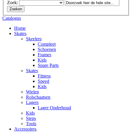
Zoek:
Zoeken
Catalogus
Home
Skates
.
Skeelers
Compleet
Schoenen
Frames
Kids
Spare Parts
Skates
Fitness
Speed
Kids
Wielen
Rolschaatsen
Lagers
Lager Onderhoud
Kids
Steps
Tools
Accessoires
.