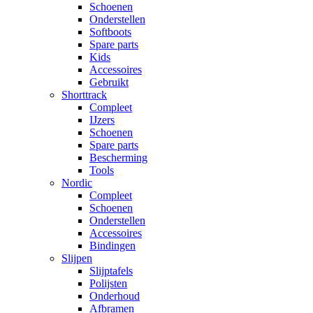
Schoenen
Onderstellen
Softboots
Spare parts
Kids
Accessoires
Gebruikt
Shorttrack
Compleet
IJzers
Schoenen
Spare parts
Bescherming
Tools
Nordic
Compleet
Schoenen
Onderstellen
Accessoires
Bindingen
Slijpen
Slijptafels
Polijsten
Onderhoud
Afbramen