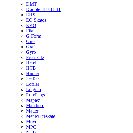
DMT
Double FF / TLTF
EHS
EO Skates
EVO
Fila
G-Form
Giro
Graf
Gyro
Freeskate
Head
HTB
Hunter
IceTec
Löffler
Luigino
Lundhags
Maplez
Marchese
Matter
MenM Iceskate
Move
MPC
NTB