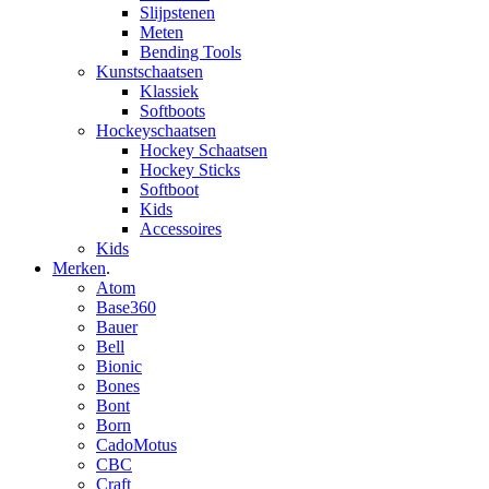
Slijpstenen
Meten
Bending Tools
Kunstschaatsen
Klassiek
Softboots
Hockeyschaatsen
Hockey Schaatsen
Hockey Sticks
Softboot
Kids
Accessoires
Kids
Merken
.
Atom
Base360
Bauer
Bell
Bionic
Bones
Bont
Born
CadoMotus
CBC
Craft