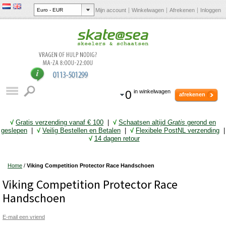
Mijn account
Winkelwagen
Afrekenen
Inloggen
0
in winkelwagen
afrekenen
√
Gratis verzending vanaf € 10
0
|
√
Schaatsen altijd
Gratis
gerond en
geslepen
|
√
Veilig Bestellen en Betalen
|
√
Flexibele PostNL verzending
|
√
14 dagen retour
Home
/
Viking Competition Protector Race Handschoen
Viking Competition Protector Race
Handschoen
E-mail een vriend