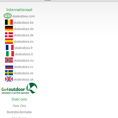
Internationaal
skateatsea.com
skateatsea.be
skateatsea.de
skateatsea.dk
skateatsea.es
skateatsea.fr
skateatsea.it
skateatsea.no
skateatsea.ru
skateatsea.se
skateatsea.uk
Over ons
Over Ons
Bedrijfsinformatie