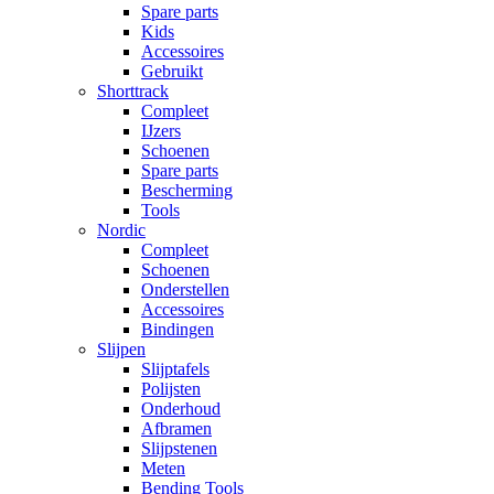
Spare parts
Kids
Accessoires
Gebruikt
Shorttrack
Compleet
IJzers
Schoenen
Spare parts
Bescherming
Tools
Nordic
Compleet
Schoenen
Onderstellen
Accessoires
Bindingen
Slijpen
Slijptafels
Polijsten
Onderhoud
Afbramen
Slijpstenen
Meten
Bending Tools