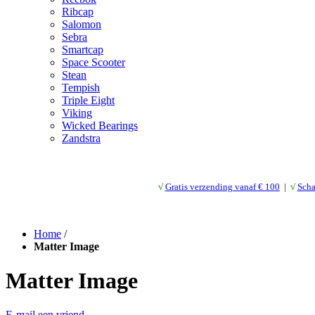
Ribcap
Salomon
Sebra
Smartcap
Space Scooter
Stean
Tempish
Triple Eight
Viking
Wicked Bearings
Zandstra
√
Gratis verzending vanaf € 10
0
|
√
Scha
Home
/
Matter Image
Matter Image
E-mail een vriend