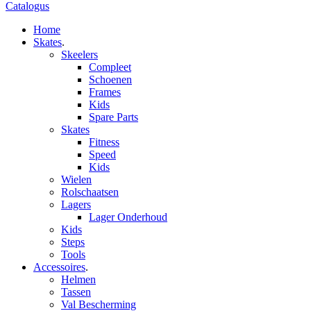
Catalogus
Home
Skates
.
Skeelers
Compleet
Schoenen
Frames
Kids
Spare Parts
Skates
Fitness
Speed
Kids
Wielen
Rolschaatsen
Lagers
Lager Onderhoud
Kids
Steps
Tools
Accessoires
.
Helmen
Tassen
Val Bescherming