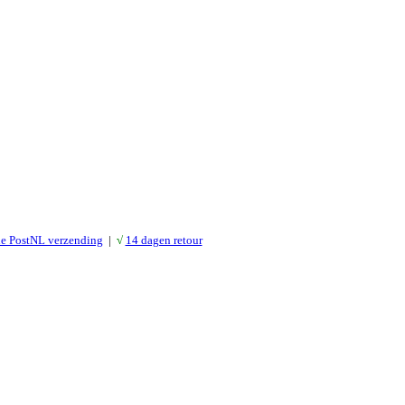
le PostNL verzending
|
√
14 dagen retour