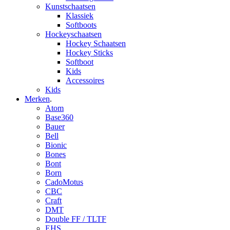
Kunstschaatsen
Klassiek
Softboots
Hockeyschaatsen
Hockey Schaatsen
Hockey Sticks
Softboot
Kids
Accessoires
Kids
Merken
.
Atom
Base360
Bauer
Bell
Bionic
Bones
Bont
Born
CadoMotus
CBC
Craft
DMT
Double FF / TLTF
EHS