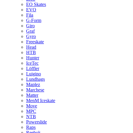
EO Skates
EVO
Fila
G-Form
Giro
Graf
Gyro
Freeskate
Head
HTB
Hunter
IceTec
Löffler
Luigino
Lundhags
Maplez
Marchese
Matter
MenM Iceskate
Move
MPC
NTB
Powerslide
Raps
Reebok