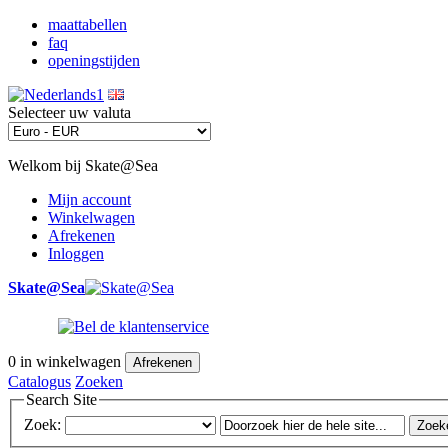
maattabellen
faq
openingstijden
Selecteer uw valuta
Welkom bij Skate@Sea
Mijn account
Winkelwagen
Afrekenen
Inloggen
Skate@Sea
0
in winkelwagen
Afrekenen
Catalogus
Zoeken
Search Site
Zoek:
Zoek