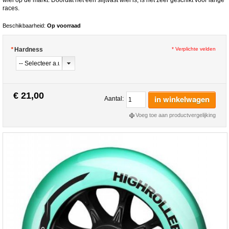
races.
Beschikbaarheid:
Op voorraad
*
Hardness
* Verplichte velden
€ 21,00
in winkelwagen
Aantal:
Voeg toe aan productvergelijking