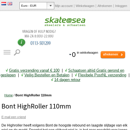
Mijn account
Winkelwagen
Afrekenen
Inloggen
0
in winkelwagen
afrekenen
√
Gratis verzending vanaf € 10
0
|
√
Schaatsen altijd
Gratis
gerond en
geslepen
|
√
Veilig Bestellen en Betalen
|
√
Flexibele PostNL verzending
|
√
14 dagen retour
Home
/
Bont HighRoller 110mm
Bont HighRoller 110mm
E-mail een vriend
De Highroller heeft volgens Bont de hoogste rebound en laagste slijtage van elk
wiel op de markt. Doordat het een slijtvast wiel is, is het zeer geschikt voor lange