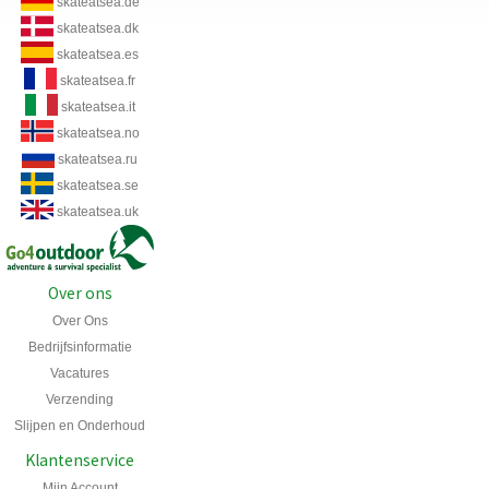
skateatsea.de
skateatsea.dk
skateatsea.es
skateatsea.fr
skateatsea.it
skateatsea.no
skateatsea.ru
skateatsea.se
skateatsea.uk
Over ons
Over Ons
Bedrijfsinformatie
Vacatures
Verzending
Slijpen en Onderhoud
Klantenservice
Mijn Account