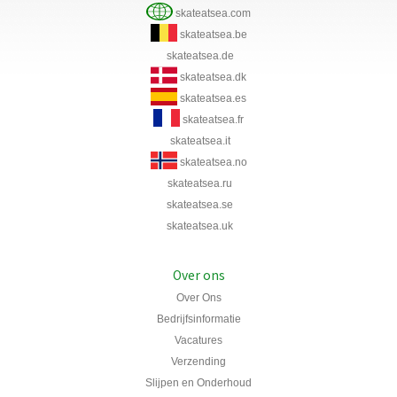
skateatsea.com
skateatsea.be
skateatsea.de
skateatsea.dk
skateatsea.es
skateatsea.fr
skateatsea.it
skateatsea.no
skateatsea.ru
skateatsea.se
skateatsea.uk
Over ons
Over Ons
Bedrijfsinformatie
Vacatures
Verzending
Slijpen en Onderhoud