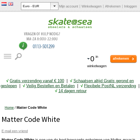
Mijn account
Winkelwagen
Afrekenen
Inloggen
0
in
afrekenen
winkelwagen
√
Gratis verzending vanaf € 10
0
|
√
Schaatsen altijd
Gratis
gerond en
geslepen
|
√
Veilig Bestellen en Betalen
|
√
Flexibele PostNL verzending
|
√
14 dagen retour
Home
/
Matter Code White
Matter Code White
E-mail een vriend
Matter Code White
is een van de best bewaarde geheimen van Matter, maar is