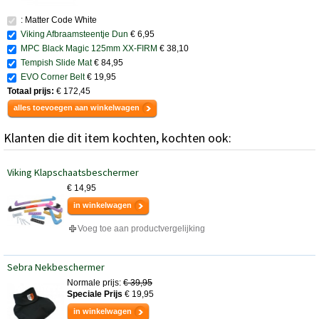
: Matter Code White
Viking Afbraamsteentje Dun
€ 6,95
MPC Black Magic 125mm XX-FIRM
€ 38,10
Tempish Slide Mat
€ 84,95
EVO Corner Belt
€ 19,95
Totaal prijs:
€ 172,45
alles toevoegen aan winkelwagen
Klanten die dit item kochten, kochten ook:
Viking Klapschaatsbeschermer
€ 14,95
in winkelwagen
Voeg toe aan productvergelijking
Sebra Nekbeschermer
Normale prijs:
€ 39,95
Speciale Prijs
€ 19,95
in winkelwagen