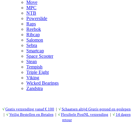
Move
MPC
NTB
Powerslide
Raps
Reebok
Ribcap
Salomon
Sebra
Smartcap
Space Scooter
Stean
Tempish
Triple Eight
Viking
Wicked Bearings
Zandstra
√
Gratis verzending vanaf € 10
0
|
√
Schaatsen altijd
Gratis
gerond en geslepen
|
√
Veilig Bestellen en Betalen
|
√
Flexibele PostNL verzending
|
√
14 dagen
retour