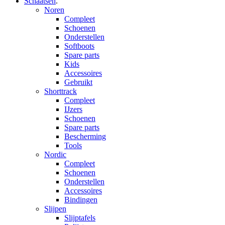
Schaatsen
.
Noren
Compleet
Schoenen
Onderstellen
Softboots
Spare parts
Kids
Accessoires
Gebruikt
Shorttrack
Compleet
IJzers
Schoenen
Spare parts
Bescherming
Tools
Nordic
Compleet
Schoenen
Onderstellen
Accessoires
Bindingen
Slijpen
Slijptafels