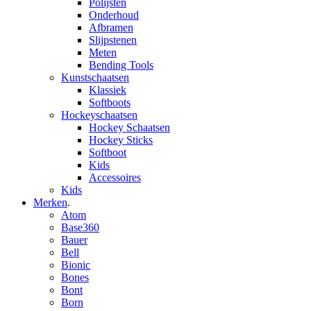
Polijsten
Onderhoud
Afbramen
Slijpstenen
Meten
Bending Tools
Kunstschaatsen
Klassiek
Softboots
Hockeyschaatsen
Hockey Schaatsen
Hockey Sticks
Softboot
Kids
Accessoires
Kids
Merken
.
Atom
Base360
Bauer
Bell
Bionic
Bones
Bont
Born