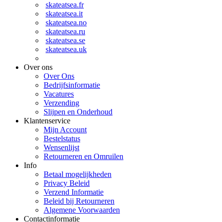
skateatsea.fr
skateatsea.it
skateatsea.no
skateatsea.ru
skateatsea.se
skateatsea.uk
Over ons
Over Ons
Bedrijfsinformatie
Vacatures
Verzending
Slijpen en Onderhoud
Klantenservice
Mijn Account
Bestelstatus
Wensenlijst
Retourneren en Omruilen
Info
Betaal mogelijkheden
Privacy Beleid
Verzend Informatie
Beleid bij Retourneren
Algemene Voorwaarden
Contactinformatie