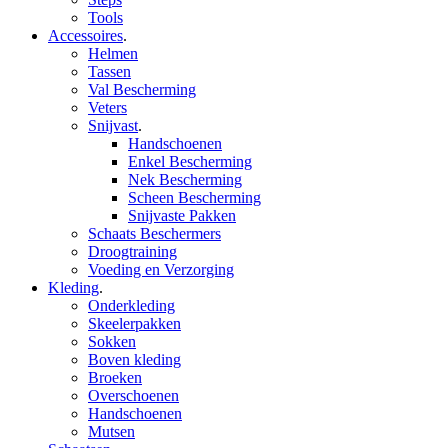
Tools
Accessoires
.
Helmen
Tassen
Val Bescherming
Veters
Snijvast
.
Handschoenen
Enkel Bescherming
Nek Bescherming
Scheen Bescherming
Snijvaste Pakken
Schaats Beschermers
Droogtraining
Voeding en Verzorging
Kleding
.
Onderkleding
Skeelerpakken
Sokken
Boven kleding
Broeken
Overschoenen
Handschoenen
Mutsen