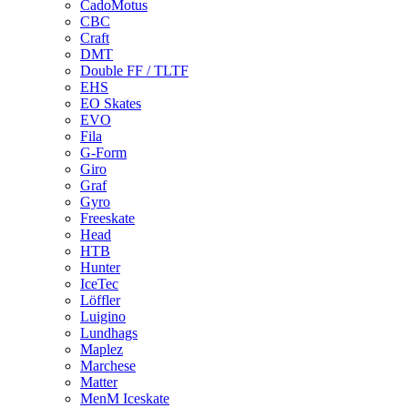
CadoMotus
CBC
Craft
DMT
Double FF / TLTF
EHS
EO Skates
EVO
Fila
G-Form
Giro
Graf
Gyro
Freeskate
Head
HTB
Hunter
IceTec
Löffler
Luigino
Lundhags
Maplez
Marchese
Matter
MenM Iceskate