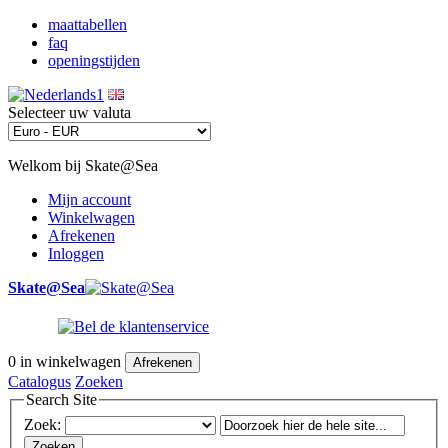
maattabellen
faq
openingstijden
Selecteer uw valuta
Welkom bij Skate@Sea
Mijn account
Winkelwagen
Afrekenen
Inloggen
Skate@Sea
0
in winkelwagen
Afrekenen
Catalogus
Zoeken
Search Site
Zoek:
Zoeken