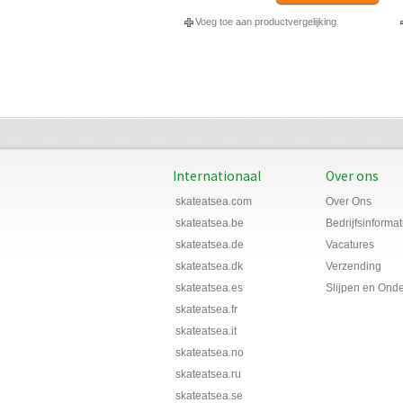
Voeg toe aan productvergelijking
Internationaal
Over ons
skateatsea.com
Over Ons
skateatsea.be
Bedrijfsinformat
skateatsea.de
Vacatures
skateatsea.dk
Verzending
skateatsea.es
Slijpen en Ond
skateatsea.fr
skateatsea.it
skateatsea.no
skateatsea.ru
skateatsea.se