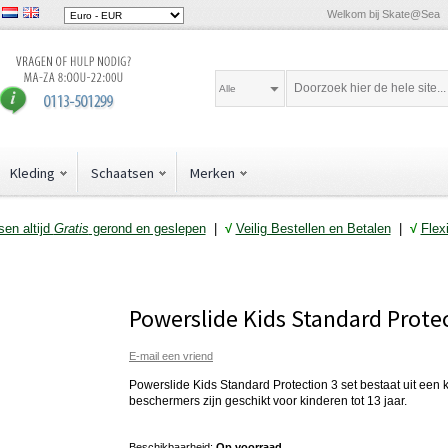
Welkom bij Skate@Sea
Alle
Kleding
Schaatsen
Merken
en altijd
Gratis
gerond en geslepen
|
√
Veilig Bestellen en Betalen
|
√
Flex
Powerslide Kids Standard Prote
E-mail een vriend
Powerslide Kids Standard Protection 3 set bestaat uit een 
beschermers zijn geschikt voor kinderen tot 13 jaar.
Beschikbaarheid:
Op voorraad