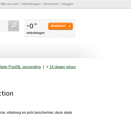
Mijn account
Winkelwagen
Afrekenen
Inloggen
0
in
afrekenen
winkelwagen
ibele PostNL verzending
|
√
14 dagen retour
ction
knie, elleboog en pols beschermer, deze skate