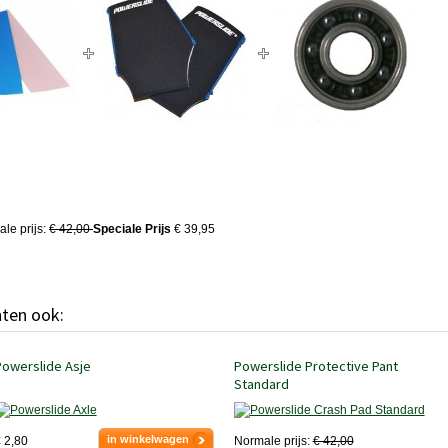
le prijs:
€ 42,00
Speciale Prijs
€ 39,95
hten ook:
Powerslide Asje
Powerslide Protective Pant
Standard
in winkelwagen
 2,80
Normale prijs:
€ 42,00