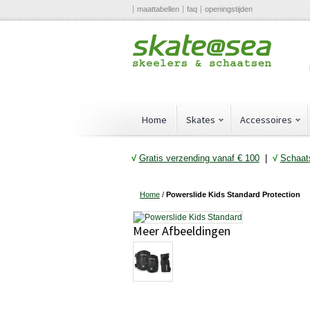
maattabellen
faq
openingstijden
Home
Skates
Accessoires
√
Gratis verzending vanaf € 10
0
|
√
Schaats
Home
/
Powerslide Kids Standard Protection
Meer Afbeeldingen