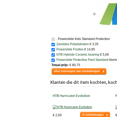
: Powerslide Kids Standard Protection
Zandstra Polijststroken
€ 3,35
Powerslide Footies
€ 14,95
NTB Hybride Ceramic bearing
€ 5,00
Powerslide Protective Pant Standard
Norma
Totaal prijs:
€ 80,75
alles toevoegen aan winkelwagen
Klanten die dit item kochten, koc
HTB Hurricane Evolution
in winkelwagen
€ 2,50
€