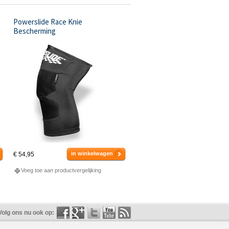
Powerslide Race Knie
Bescherming
in winkelwagen
€ 54,95
Voeg toe aan productvergelijking
Volg ons nu ook op: