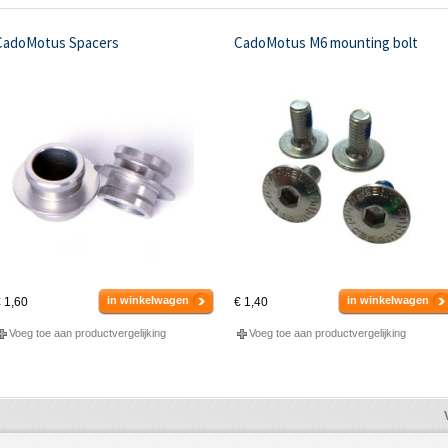
CadoMotus Spacers
CadoMotus M6 mounting bolt
in winkelwagen
in winkelwagen
 1,60
€ 1,40
Voeg toe aan productvergelijking
Voeg toe aan productvergelijking