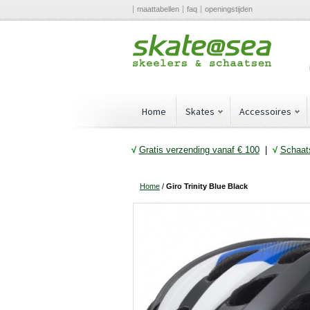
maattabellen
faq
openingstijden
Home
Skates
Accessoires
√
Gratis verzending vanaf € 10
0
|
√
Schaats
Home
/
Giro Trinity Blue Black