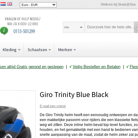
Welkom bij Skate@Sea
Alle
Kleding
Schaatsen
Merken
en altijd
Gratis
gerond en geslepen
|
√
Veilig Bestellen en Betalen
|
√
Flex
Giro Trinity Blue Black
E-mail een vriend
De Giro Trinity helm heeft een eenvoudig ontwerpen en daa
een makkelijke pasvorm voor rijders die een klassieke fiets
weg wil zitten. Deze inline helm bevat top-level functies, z
houden, en het gemakkelijk met een hand te bedienen va
snelle aanpassing van de maat, zodat de helm zeker zal pas