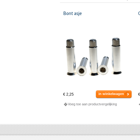
Bont asje
in winkelwagen
€ 2,25
€
Voeg toe aan productvergelijking