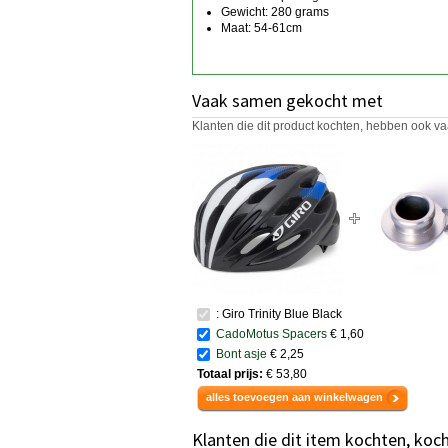
Gewicht: 280 grams
Maat: 54-61cm
Vaak samen gekocht met
Klanten die dit product kochten, hebben ook va
: Giro Trinity Blue Black
CadoMotus Spacers
€ 1,60
Bont asje
€ 2,25
Totaal prijs:
€ 53,80
alles toevoegen aan winkelwagen
Klanten die dit item kochten, koc