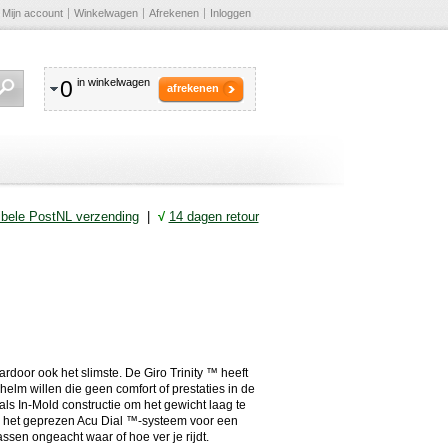
Mijn account
Winkelwagen
Afrekenen
Inloggen
0
in winkelwagen
afrekenen
ibele PostNL verzending
|
√
14 dagen retour
rdoor ook het slimste. De Giro Trinity ™ heeft
helm willen die geen comfort of prestaties in de
oals In-Mold constructie om het gewicht laag te
n het geprezen Acu Dial ™-systeem voor een
sen ongeacht waar of hoe ver je rijdt.