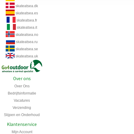
skateatsea.dk
skateatsea.es
skateatsea.fr
skateatsea.it
skateatsea.no
skateatsea.ru
skateatsea.se
skateatsea.uk
Over ons
Over Ons
Bedrijfsinformatie
Vacatures
Verzending
Slijpen en Onderhoud
Klantenservice
Mijn Account