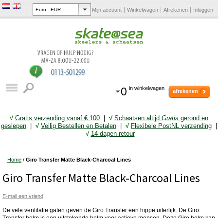
Mijn account
Winkelwagen
Afrekenen
Inloggen
0
in winkelwagen
afrekenen
√
Gratis verzending vanaf € 10
0
|
√
Schaatsen altijd
Gratis
gerond en
geslepen
|
√
Veilig Bestellen en Betalen
|
√
Flexibele PostNL verzending
|
√
14 dagen retour
Home
/
Giro Transfer Matte Black-Charcoal Lines
Giro Transfer Matte Black-Charcoal Lines
E-mail een vriend
De vele ventilatie gaten geven de Giro Transfer een hippe uiterlijk. De Giro
Transfer helm is een uitstekende helm voor actieve mensen. Deze Giro helm kan