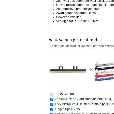
Zeer vlak geslepen roestvast glij staal va
De vertrouwde geharde aluminium legeri
Zeer precieze prebent van 25m
Zwart geanodiseerde 0 cups
Bewezen kwaliteit
Verkrijgbaar in 15" 18" 165mm
Vaak samen gekocht met
Klanten die dit product kochten, hebben ook va
: EHS Control
Zandstra Twin-Guard
Normale prijs:
€ 23,
LAS Mistral Ice II Helmet
Normale prijs:
€ 
Finger Tips
€ 9,95