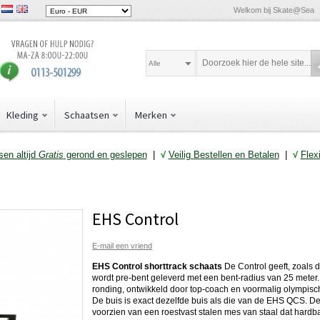
Welkom bij Skate@Sea
Alle
Kleding
Schaatsen
Merken
en altijd
Gratis
gerond en geslepen
|
√
Veilig Bestellen en Betalen
|
√
Flex
EHS Control
E-mail een vriend
EHS Control shorttrack schaats
De Control geeft, zoals d
wordt pre-bent geleverd met een bent-radius van 25 meter.
ronding, ontwikkeld door top-coach en voormalig olympis
De buis is exact dezelfde buis als die van de EHS QCS. De
voorzien van een roestvast stalen mes van staal dat hardba