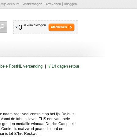
Mijn account
Winkelwagen
Afrekenen
Inloggen
0
in winkelwagen
afrekenen
ibele PostNL verzending
|
√
14 dagen retour
e naam zegt, veel controle op het ijs. De buis
 Vanaf de fabriek levert EHS een variabele
ch gouden medaille winnaar Derrick Campbell!
 Control is mat zwart geanodiseerd en
ar is tot 57hrc Rockwell.