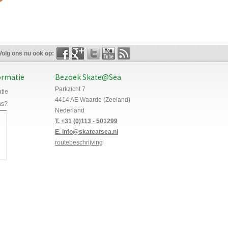
Volg ons nu ook op:
ormatie
Bezoek Skate@Sea
Parkzicht 7
tie
4414 AE Waarde (Zeeland)
ns?
Nederland
T. +31 (0)113 - 501299
E. info@skateatsea.nl
routebeschrijving