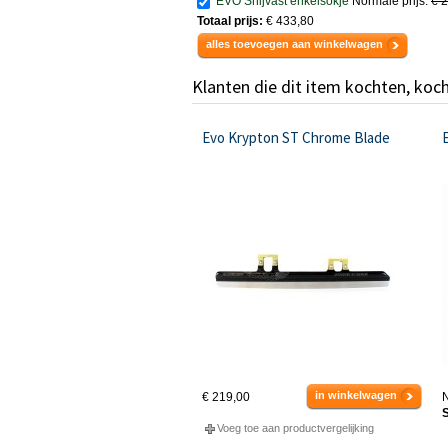
EVO Snijvast enkelsokje
Normale prijs:
€ 
Totaal prijs:
€ 433,80
alles toevoegen aan winkelwagen
Klanten die dit item kochten, koc
Evo Krypton ST Chrome Blade
in winkelwagen
€ 219,00
N
S
Voeg toe aan productvergelijking