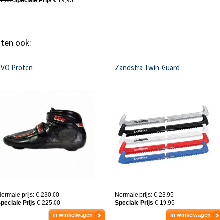
21,95
Speciale Prijs
€ 19,95
hten ook:
EVO Proton
Zandstra Twin-Guard
ormale prijs:
€ 230,00
Normale prijs:
€ 23,95
peciale Prijs
€ 225,00
Speciale Prijs
€ 19,95
in winkelwagen
in winkelwagen