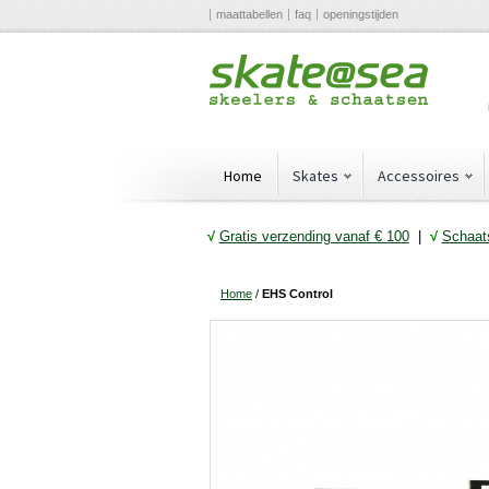
maattabellen
faq
openingstijden
Home
Skates
Accessoires
√
Gratis verzending vanaf € 10
0
|
√
Schaats
Home
/
EHS Control