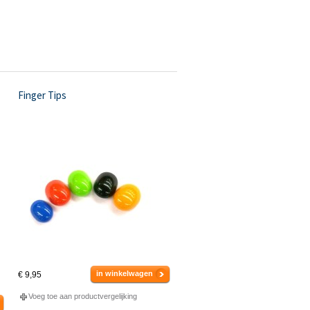
Finger Tips
in winkelwagen
€ 9,95
Voeg toe aan productvergelijking