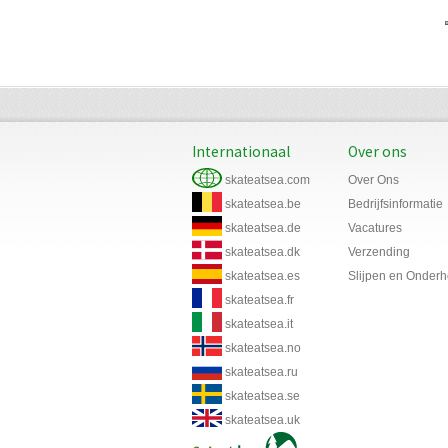
Internationaal
Over ons
skateatsea.com
Over Ons
skateatsea.be
Bedrijfsinformatie
skateatsea.de
Vacatures
skateatsea.dk
Verzending
skateatsea.es
Slijpen en Onder
skateatsea.fr
skateatsea.it
skateatsea.no
skateatsea.ru
skateatsea.se
skateatsea.uk