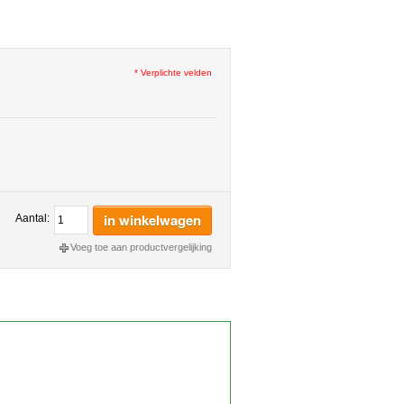
* Verplichte velden
in winkelwagen
Aantal:
Voeg toe aan productvergelijking