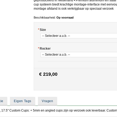
geproduceerd in Nederland • Premium aluminium en staal a
cup systeem biedt krachtige montage-interface met eenvoud
montage afstand is ook verkrijgbaar op speciaal verzoek
Beschikbaarheid:
Op voorraad
*
Size
*
Rocker
€ 219,00
tie
Eigen Tags
Vragen
17.0, 17.5" Custom Cups: + 5mm en angled cups zijn op verzoek ook leverbaar. Cust