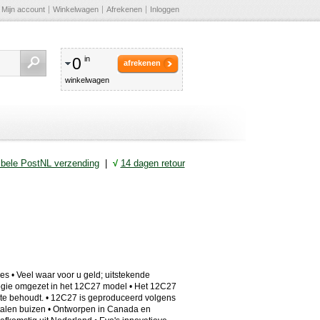
Mijn account
Winkelwagen
Afrekenen
Inloggen
0
in
afrekenen
winkelwagen
ibele PostNL verzending
|
√
14 dagen retour
 • Veel waar voor u geld; uitstekende
ologie omgezet in het 12C27 model • Het 12C27
rpte behoudt. • 12C27 is geproduceerd volgens
etalen buizen • Ontworpen in Canada en