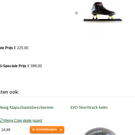
le Prijs
€ 225,00
00
Speciale Prijs
€ 399,00
hten ook:
Viking Klapschaatsbeschermer
EVO Shorttrack helm
in winkelwagen
 14,95