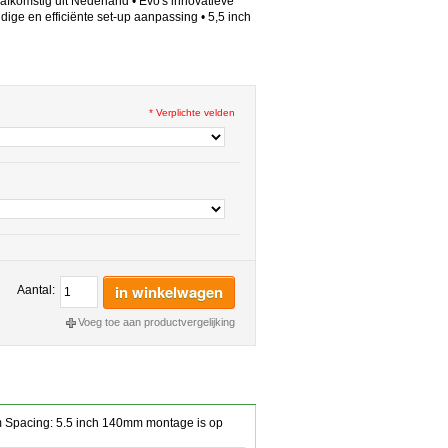
fkomstig uit Nederland • Evo's innovatieve
ige en efficiënte set-up aanpassing • 5,5 inch
* Verplichte velden
in winkelwagen
Aantal:
Voeg toe aan productvergelijking
om Spacing: 5.5 inch 140mm montage is op