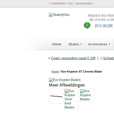
maattabellen
faq
openingstijden
Home
Skates
Accessoires
√
Gratis verzending vanaf € 10
0
|
√
Schaats
Home
/
Evo Krypton ST Chrome Blade
Meer Afbeeldingen