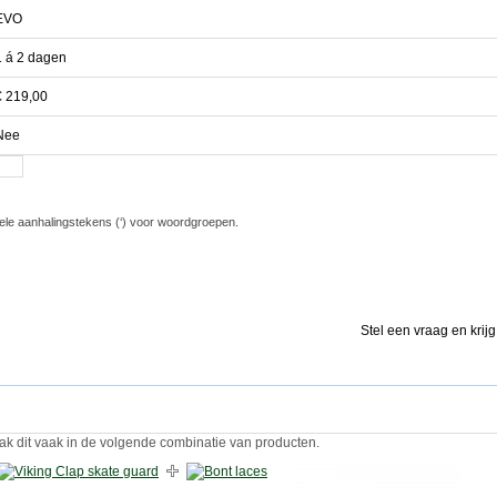
EVO
1 á 2 dagen
€ 219,00
Nee
ele aanhalingstekens (‘) voor woordgroepen.
Stel een vraag en krij
ak dit vaak in de volgende combinatie van producten.