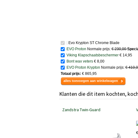
: Evo Krypton ST Chrome Blade
EVO Proton
Normale prijs:
€ 230,00
Specia
Viking Klapschaatsbeschermer
€ 14,95
Bont wax veters
€ 8,00
EVO Proton Krypton
Normale prijs:
€ 410,
Totaal prijs:
€ 865,95
alles toevoegen aan winkelwagen
Klanten die dit item kochten, koc
Zandstra Twin-Guard
€