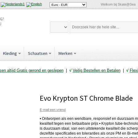
Welkom bij Skate@Sea
Kleding
Schaatsen
Merken
en altijd
Gratis
gerond en geslepen
|
√
Veilig Bestellen en Betalen
|
√
Flex
Evo Krypton ST Chrome Blade
E-mail een vriend
• Ontworpen als een wendbare, responsief en duurzaam mes
kwaliteit tegen een betaalbare prijs • Krypton tube-techn
is duurzaam staal, van een uitstekende kwaliteit die sche
dezelfde specificaties en toleranties als onze PM en Bi-m