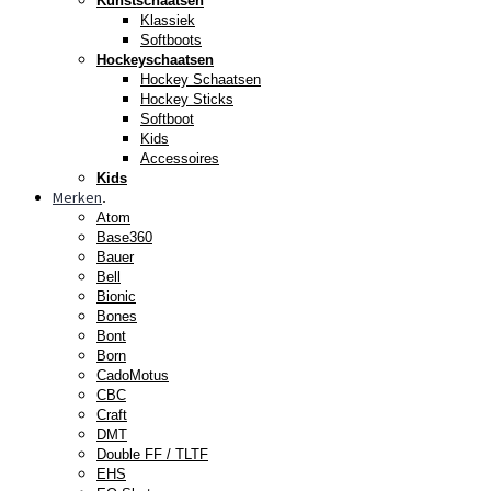
Kunstschaatsen
Klassiek
Softboots
Hockeyschaatsen
Hockey Schaatsen
Hockey Sticks
Softboot
Kids
Accessoires
Kids
Merken
.
Atom
Base360
Bauer
Bell
Bionic
Bones
Bont
Born
CadoMotus
CBC
Craft
DMT
Double FF / TLTF
EHS