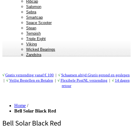
Ribcap
Salomon
Sebra
Smartcap
Space Scooter
Stean
Tempish
Triple Eight
Viking
Wicked Bearings
Zandstra
√
Gratis verzending vanaf € 10
0
|
√
Schaatsen altijd
Gratis
gerond en geslepen
|
√
Veilig Bestellen en Betalen
|
√
Flexibele PostNL verzending
|
√
14 dagen
retour
Home
/
Bell Solar Black Red
Bell Solar Black Red