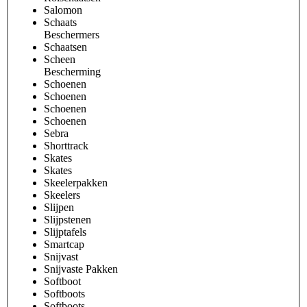
Salomon
Schaats
Beschermers
Schaatsen
Scheen
Bescherming
Schoenen
Schoenen
Schoenen
Schoenen
Sebra
Shorttrack
Skates
Skates
Skeelerpakken
Skeelers
Slijpen
Slijpstenen
Slijptafels
Smartcap
Snijvast
Snijvaste Pakken
Softboot
Softboots
Softboots