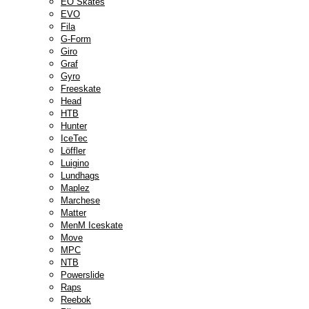
EO Skates
EVO
Fila
G-Form
Giro
Graf
Gyro
Freeskate
Head
HTB
Hunter
IceTec
Löffler
Luigino
Lundhags
Maplez
Marchese
Matter
MenM Iceskate
Move
MPC
NTB
Powerslide
Raps
Reebok