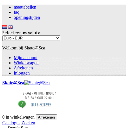
maattabellen
faq
openingstijden
Selecteer uw valuta
Welkom bij Skate@Sea
Mijn account
Winkelwagen
Afrekenen
Inloggen
Skate@Sea
0
in winkelwagen
Afrekenen
Catalogus
Zoeken
Search Site