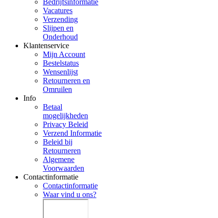
Bedrijfsinformatie
Vacatures
Verzending
Slijpen en
Onderhoud
Klantenservice
Mijn Account
Bestelstatus
Wensenlijst
Retourneren en
Omruilen
Info
Betaal
mogelijkheden
Privacy Beleid
Verzend Informatie
Beleid bij
Retourneren
Algemene
Voorwaarden
Contactinformatie
Contactinformatie
Waar vind u ons?