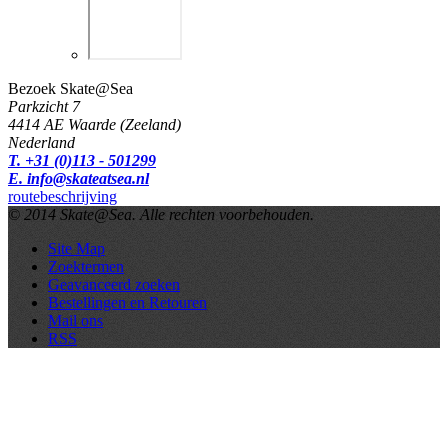
Bezoek Skate@Sea
Parkzicht 7
4414 AE Waarde (Zeeland)
Nederland
T. +31 (0)113 - 501299
E. info@skateatsea.nl
routebeschrijving
© 2014 Skate@Sea. Alle rechten voorbehouden.
Site Map
Zoektermen
Geavanceerd zoeken
Bestellingen en Retouren
Mail ons
RSS