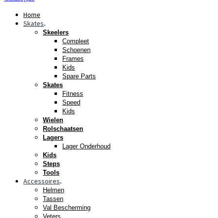
Home
Skates
.
Skeelers
Compleet
Schoenen
Frames
Kids
Spare Parts
Skates
Fitness
Speed
Kids
Wielen
Rolschaatsen
Lagers
Lager Onderhoud
Kids
Steps
Tools
Accessoires
.
Helmen
Tassen
Val Bescherming
Veters