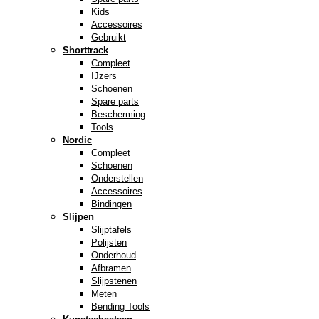
Kids
Accessoires
Gebruikt
Shorttrack
Compleet
IJzers
Schoenen
Spare parts
Bescherming
Tools
Nordic
Compleet
Schoenen
Onderstellen
Accessoires
Bindingen
Slijpen
Slijptafels
Polijsten
Onderhoud
Afbramen
Slijpstenen
Meten
Bending Tools