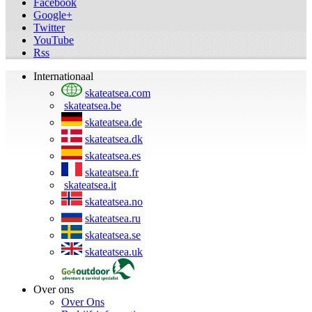
Facebook
Google+
Twitter
YouTube
Rss
Internationaal
skateatsea.com
skateatsea.be
skateatsea.de
skateatsea.dk
skateatsea.es
skateatsea.fr
skateatsea.it
skateatsea.no
skateatsea.ru
skateatsea.se
skateatsea.uk
Over ons
Over Ons