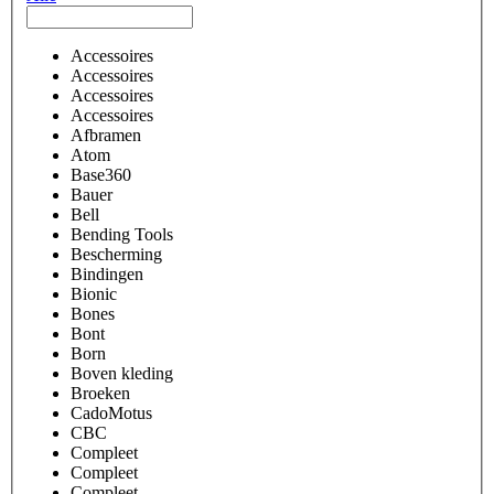
Accessoires
Accessoires
Accessoires
Accessoires
Afbramen
Atom
Base360
Bauer
Bell
Bending Tools
Bescherming
Bindingen
Bionic
Bones
Bont
Born
Boven kleding
Broeken
CadoMotus
CBC
Compleet
Compleet
Compleet