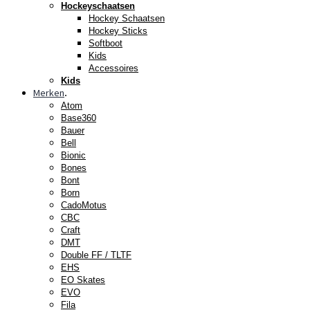
Hockeyschaatsen
Hockey Schaatsen
Hockey Sticks
Softboot
Kids
Accessoires
Kids
Merken
.
Atom
Base360
Bauer
Bell
Bionic
Bones
Bont
Born
CadoMotus
CBC
Craft
DMT
Double FF / TLTF
EHS
EO Skates
EVO
Fila