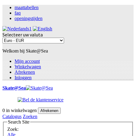
maattabellen
faq
openingstijden
Selecteer uw valuta
Welkom bij Skate@Sea
Mijn account
Winkelwagen
Afrekenen
Inloggen
Skate@Sea
0
in winkelwagen
Afrekenen
Catalogus
Zoeken
Search Site
Zoek:
Alle