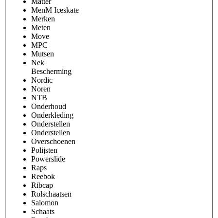
Matter
MenM Iceskate
Merken
Meten
Move
MPC
Mutsen
Nek
Bescherming
Nordic
Noren
NTB
Onderhoud
Onderkleding
Onderstellen
Onderstellen
Overschoenen
Polijsten
Powerslide
Raps
Reebok
Ribcap
Rolschaatsen
Salomon
Schaats