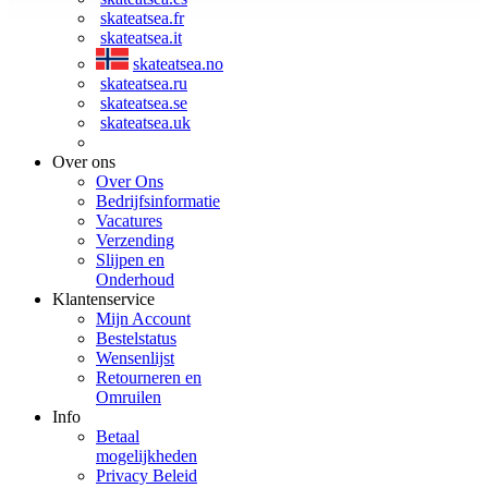
skateatsea.fr
skateatsea.it
skateatsea.no
skateatsea.ru
skateatsea.se
skateatsea.uk
Over ons
Over Ons
Bedrijfsinformatie
Vacatures
Verzending
Slijpen en
Onderhoud
Klantenservice
Mijn Account
Bestelstatus
Wensenlijst
Retourneren en
Omruilen
Info
Betaal
mogelijkheden
Privacy Beleid