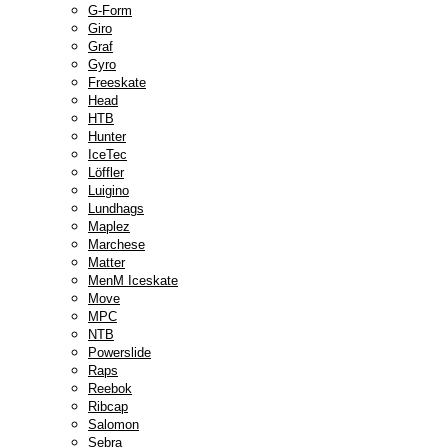
G-Form
Giro
Graf
Gyro
Freeskate
Head
HTB
Hunter
IceTec
Löffler
Luigino
Lundhags
Maplez
Marchese
Matter
MenM Iceskate
Move
MPC
NTB
Powerslide
Raps
Reebok
Ribcap
Salomon
Sebra