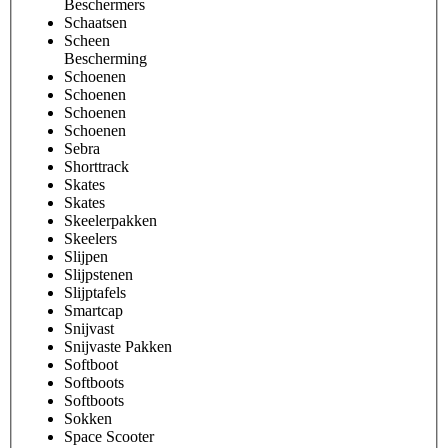
Beschermers
Schaatsen
Scheen
Bescherming
Schoenen
Schoenen
Schoenen
Schoenen
Sebra
Shorttrack
Skates
Skates
Skeelerpakken
Skeelers
Slijpen
Slijpstenen
Slijptafels
Smartcap
Snijvast
Snijvaste Pakken
Softboot
Softboots
Softboots
Sokken
Space Scooter