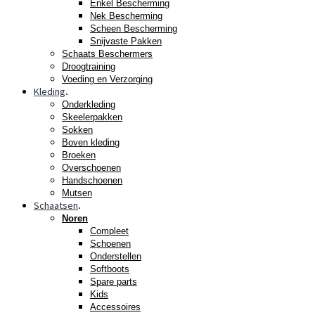
Enkel Bescherming
Nek Bescherming
Scheen Bescherming
Snijvaste Pakken
Schaats Beschermers
Droogtraining
Voeding en Verzorging
Kleding
.
Onderkleding
Skeelerpakken
Sokken
Boven kleding
Broeken
Overschoenen
Handschoenen
Mutsen
Schaatsen
.
Noren
Compleet
Schoenen
Onderstellen
Softboots
Spare parts
Kids
Accessoires