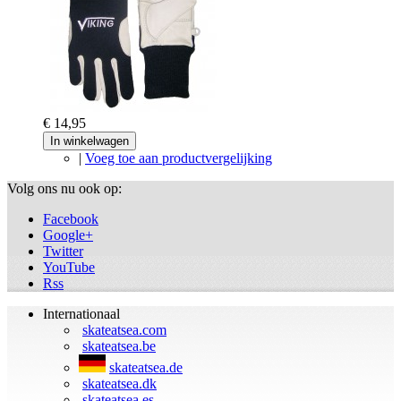
€ 14,95
In winkelwagen
|
Voeg toe aan productvergelijking
Volg ons nu ook op:
Facebook
Google+
Twitter
YouTube
Rss
Internationaal
skateatsea.com
skateatsea.be
skateatsea.de
skateatsea.dk
skateatsea.es