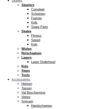
Skates
.
Skeelers
Compleet
Schoenen
Frames
Kids
Spare Parts
Skates
Fitness
Speed
Kids
Wielen
Rolschaatsen
Lagers
Lager Onderhoud
Kids
Steps
Tools
Accessoires
.
Helmen
Tassen
Val Bescherming
Veters
.
Snijvast
Handschoenen