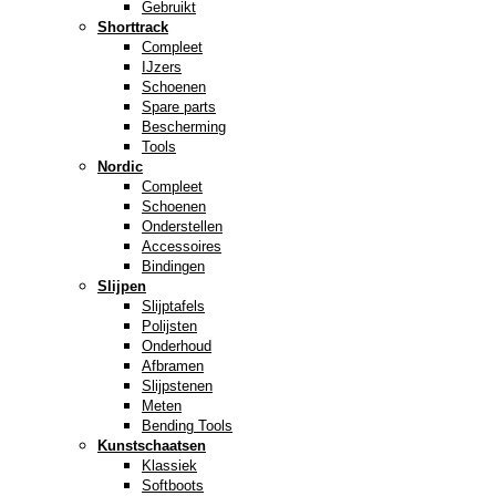
Gebruikt
Shorttrack
Compleet
IJzers
Schoenen
Spare parts
Bescherming
Tools
Nordic
Compleet
Schoenen
Onderstellen
Accessoires
Bindingen
Slijpen
Slijptafels
Polijsten
Onderhoud
Afbramen
Slijpstenen
Meten
Bending Tools
Kunstschaatsen
Klassiek
Softboots