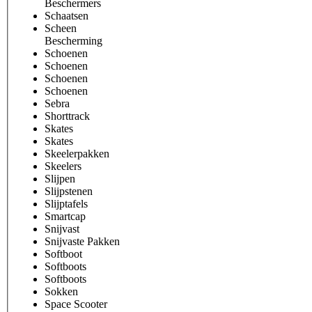
Beschermers
Schaatsen
Scheen
Bescherming
Schoenen
Schoenen
Schoenen
Schoenen
Sebra
Shorttrack
Skates
Skates
Skeelerpakken
Skeelers
Slijpen
Slijpstenen
Slijptafels
Smartcap
Snijvast
Snijvaste Pakken
Softboot
Softboots
Softboots
Sokken
Space Scooter