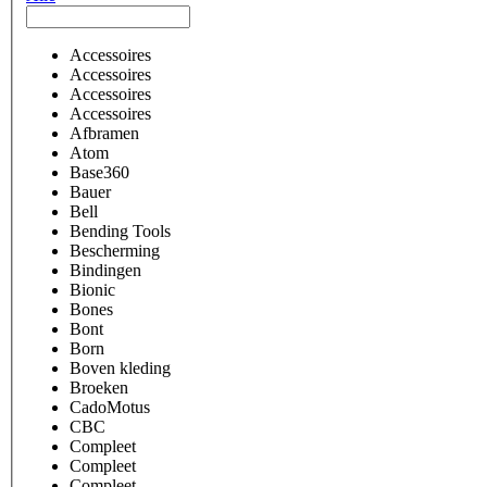
Accessoires
Accessoires
Accessoires
Accessoires
Afbramen
Atom
Base360
Bauer
Bell
Bending Tools
Bescherming
Bindingen
Bionic
Bones
Bont
Born
Boven kleding
Broeken
CadoMotus
CBC
Compleet
Compleet
Compleet