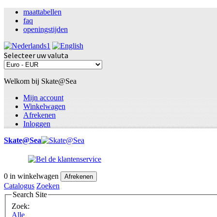
maattabellen
faq
openingstijden
Selecteer uw valuta
Welkom bij Skate@Sea
Mijn account
Winkelwagen
Afrekenen
Inloggen
Skate@Sea
0
in winkelwagen
Afrekenen
Catalogus
Zoeken
Search Site
Zoek:
Alle