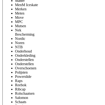
Matter
MenM Iceskate
Merken
Meten
Move
MPC
Mutsen
Nek
Bescherming
Nordic
Noren
NTB
Onderhoud
Onderkleding
Onderstellen
Onderstellen
Overschoenen
Polijsten
Powerslide
Raps
Reebok
Ribcap
Rolschaatsen
Salomon
Schaats