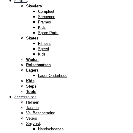
Skates
.
Skeelers
Compleet
Schoenen
Frames
Kids
Spare Parts
Skates
Fitness
Speed
Kids
Wielen
Rolschaatsen
Lagers
Lager Onderhoud
Kids
Steps
Tools
Accessoires
.
Helmen
Tassen
Val Bescherming
Veters
.
Snijvast
Handschoenen